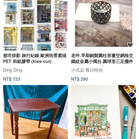
都市掠影 旅行紀錄 歐洲街景素描
老件.早期銅製圓柱形簍空網格交
PET 和紙膠帶 (kiss-cut)
織紋金屬小燭台.圓球形三足擺件
Ding Ding
小弎品 舊日時光
NT$ 723
NT$ 290