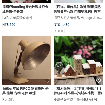
德國Winterling雙色玫瑰波浪金
【西洋古董飾品】歐洲 璀璨貝熱
邊餐盤/早餐盤
風格奢華花瓶 閃耀珍寶胸針胸章
挪亞方舟古董飾品 Vintage Jewelry
L&R 古董與珍奇老件
NT$ 750
NT$ 1,480
可客製
1950s 英國 PIFCO 家庭護理 燈
【鄉村歐洲小屋(下雪)/優惠組】8
具 檯燈 古物 老件 歐洲
件組/(5棟小屋+小樓梯+小樹下雪)
小房子裝可愛手作村/BJ Art Village
Part2life