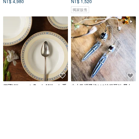
NT$ 4,980
NT$ 1,520
獨家販售
德國Villeroy & Boch Millenia系
中古歐洲風格925純銀耳針 黑白
列月桂樹深盤/義大利麵盤/濃湯盤
手工 琉璃珠 十字 劍 垂墜耳環
L&R 古董與珍奇老件
拾光繆思
NT$ 1,020
NT$ 1,280