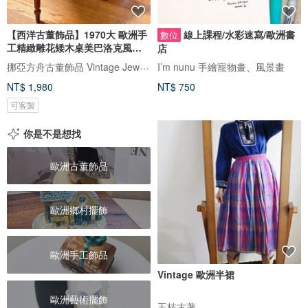
【西洋古董飾品】1970大 歐洲手
線上課程/水彩速寫/歐洲書
數位
工精緻雕花矮木桌美巴洛克風木
店
桌
挪亞方舟古董飾品 Vintage Jewelry
I’m nunu 手繪寵物畫、風景畫
NT$ 1,980
NT$ 750
可客製
你是不是想找
歐洲古董飾品
歐洲鄉村擺飾
歐洲手工飾品
Vintage 歐洲半裙
歐洲藝術擺飾
玉枝古著