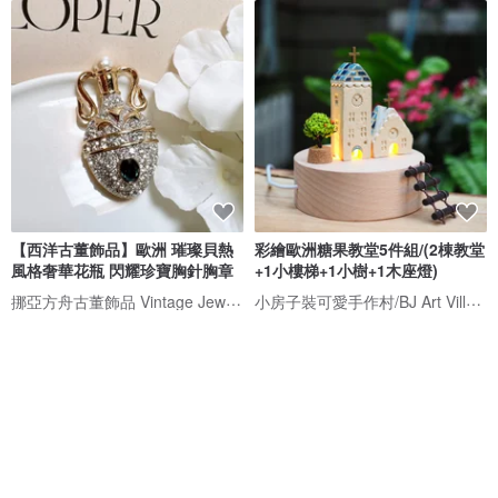
【西洋古董飾品】歐洲 璀璨貝熱
彩繪歐洲糖果教堂5件組/(2棟教堂
風格奢華花瓶 閃耀珍寶胸針胸章
+1小樓梯+1小樹+1木座燈)
挪亞方舟古董飾品 Vintage Jewelry
小房子裝可愛手作村/BJ Art Village
NT$ 1,480
NT$ 1,285
可客製
獨家販售