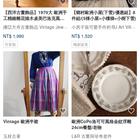
【西洋古董飾品】1970大 歐洲手
【鄉村歐洲小屋(下雪)/優惠組】8
工精緻雕花矮木桌美巴洛克風木
件組/(5棟小屋+小樓梯+小樹下雪)
桌
挪亞方舟古董飾品 Vintage Jewelry
小房子裝可愛手作村/BJ Art Village
NT$ 1,980
NT$ 1,520
可客製
獨家販售
Vintage 歐洲半裙
歐洲CoPo洛可可風格金紋浮雕
24cm餐盤/老物
玉枝古著
L&R 古董與珍奇老件