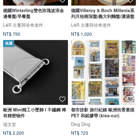
德國Winterling雙色玫瑰波浪金
德國Villeroy & Boch Millenia系
邊餐盤/早餐盤
列月桂樹深盤/義大利麵盤/濃湯盤
L&R 古董與珍奇老件
L&R 古董與珍奇老件
NT$ 750
NT$ 1,020
免運
歐洲 Mini精工小墜飾 I 不鏽鋼 稀
都市掠影 旅行紀錄 歐洲街景素描
有精密物件
PET 和紙膠帶 (kiss-cut)
瑞文堂
Ding Ding
NT$ 2,200
NT$ 723