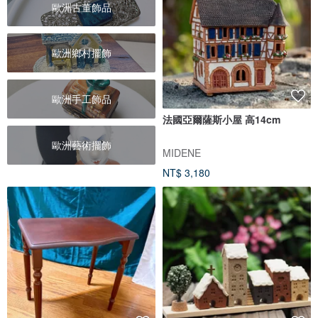
歐洲古董飾品
歐洲鄉村擺飾
歐洲手工飾品
法國亞爾薩斯小屋 高14cm
歐洲藝術擺飾
MIDENE
NT$ 3,180