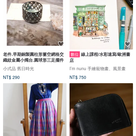
老件.早期銅製圓柱形簍空網格交
線上課程/水彩速寫/歐洲書
數位
織紋金屬小燭台.圓球形三足擺件
店
小弎品 舊日時光
I’m nunu 手繪寵物畫、風景畫
NT$ 290
NT$ 750