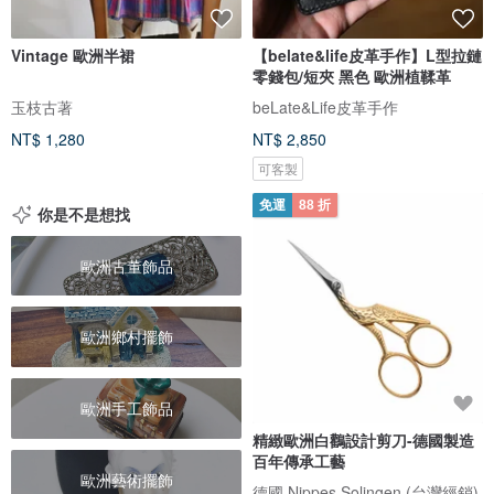
Vintage 歐洲半裙
【belate&life皮革手作】L型拉鏈
零錢包/短夾 黑色 歐洲植鞣革
玉枝古著
beLate&Life皮革手作
NT$ 1,280
NT$ 2,850
可客製
免運
88 折
你是不是想找
歐洲古董飾品
歐洲鄉村擺飾
歐洲手工飾品
精緻歐洲白鸛設計剪刀-德國製造
百年傳承工藝
歐洲藝術擺飾
德國 Nippes Solingen (台灣經銷)