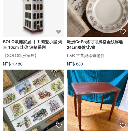
SOLO歐洲家居-手工陶瓷小屋 燭
歐洲CoPo洛可可風格金紋浮雕
台 10cm 迷你 波蘭系列
24cm餐盤/老物
【SOLO歐洲家居】
L&R 古董與珍奇老件
NT$ 1,480
NT$ 880