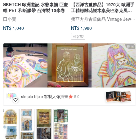
SKETCH 歐洲遊記 水彩素描 巨畫
【西洋古董飾品】1970大 歐洲手
幅 PET 和紙膠帶 台灣製 10米卷
工精緻雕花矮木桌美巴洛克風木
桌
挪亞方舟古董飾品 Vintage Jewelry
田小寶
NT$ 1,040
NT$ 1,980
可客製
推廣
4
+
simple triple 客製人像插畫
5.0