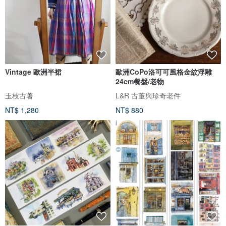
Vintage 歐洲半裙
歐洲CoPo洛可可風格金紋浮雕
24cm餐盤/老物
玉枝古著
L&R 古董與珍奇老件
NT$ 1,280
NT$ 880