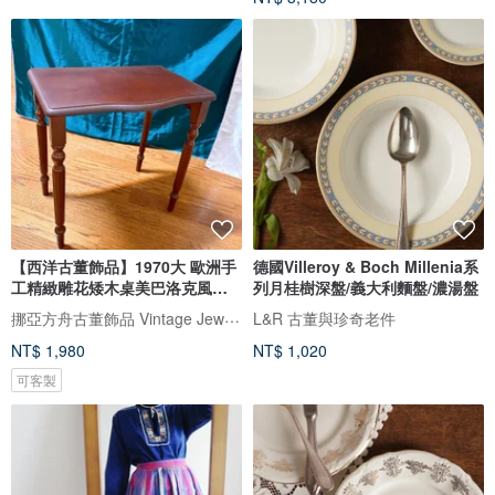
【西洋古董飾品】1970大 歐洲手
德國Villeroy & Boch Millenia系
工精緻雕花矮木桌美巴洛克風木
列月桂樹深盤/義大利麵盤/濃湯盤
桌
挪亞方舟古董飾品 Vintage Jewelry
L&R 古董與珍奇老件
NT$ 1,980
NT$ 1,020
可客製