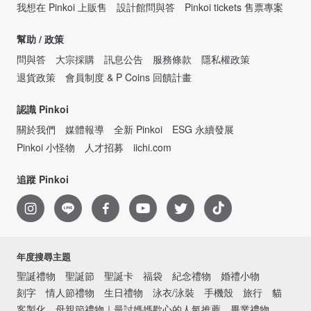
我想在 Pinkoi 上販售
設計館問與答
Pinkoi tickets 售票專案
幫助 / 政策
問與答
大宗採購
訊息公告
服務條款
隱私權政策
退貨政策
會員制度 & P Coins 回饋計畫
認識 Pinkoi
關於我們
媒體報導
全新 Pinkoi
ESG 永續發展
Pinkoi 小怪物
人才招募
iichi.com
追蹤 Pinkoi
年度搜尋主題
聖誕禮物
聖誕節
聖誕卡
福袋
紀念禮物
婚禮小物
刻字
情人節禮物
生日禮物
泳衣/泳裝
手機殼
旅行
貓
客製化
母親節禮物｜最討媽媽歡心的人氣推薦
畢業禮物