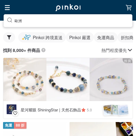
歐洲
Pinkoi 跨境直送
Pinkoi 嚴選
免運商品
折扣商
熱門程度優先
找到 8,000+ 件商品
推廣
星河耀眼 ShiningStar | 天然石飾品
5.0
免運
88 折