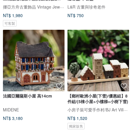
桌
挪亞方舟古董飾品 Vintage Jewelry
L&R 古董與珍奇老件
NT$ 1,980
NT$ 750
可客製
法國亞爾薩斯小屋 高14cm
【鄉村歐洲小屋(下雪)/優惠組】8
件組/(5棟小屋+小樓梯+小樹下雪)
小房子裝可愛手作村/BJ Art Village
MIDENE
NT$ 3,180
NT$ 1,520
獨家販售