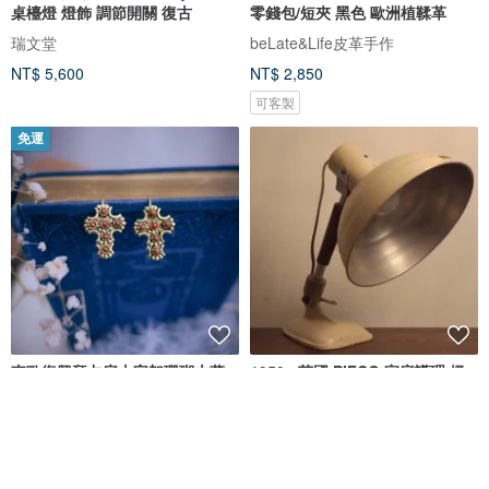
桌檯燈 燈飾 調節開關 復古
零錢包/短夾 黑色 歐洲植鞣革
瑞文堂
beLate&Life皮革手作
NT$ 5,600
NT$ 2,850
可客製
免運
東歐復興拜占庭十字架珊瑚古董
1950s 英國 PIFCO 家庭護理 燈
耳環-歐洲古董首飾
具 檯燈 古物 老件 歐洲
荏苒古飾選物
Part2life
NT$ 1,680
NT$ 4,980
免運