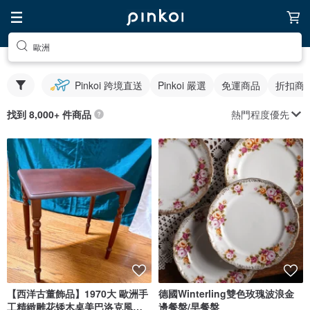
歐洲
Pinkoi 跨境直送
Pinkoi 嚴選
免運商品
折扣商
熱門程度優先
找到 8,000+ 件商品
【西洋古董飾品】1970大 歐洲手
德國Winterling雙色玫瑰波浪金
工精緻雕花矮木桌美巴洛克風木
邊餐盤/早餐盤