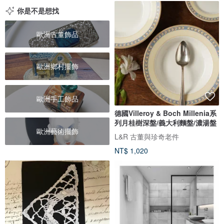
你是不是想找
歐洲古董飾品
歐洲鄉村擺飾
歐洲手工飾品
德國Villeroy & Boch Millenia系
列月桂樹深盤/義大利麵盤/濃湯盤
歐洲藝術擺飾
L&R 古董與珍奇老件
NT$ 1,020