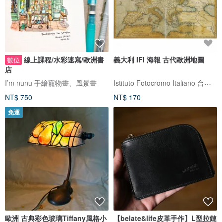
線上課程/水彩速寫/歐洲書
義大利 IFI 海報 古代歐洲地圖
數位
店
Istituto Fotocromo Italiano 台灣代理
I’m nunu 手繪寵物畫、風景畫
NT$ 750
NT$ 170
免運
歐洲 古典彩色玻璃Tiffany風格小
【belate&life皮革手作】L型拉鏈