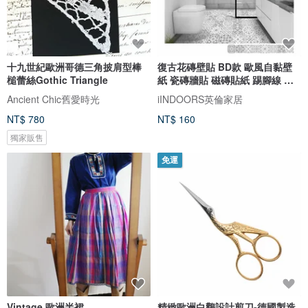
十九世紀歐洲哥德三角披肩型棒
復古花磚壁貼 BD款 歐風自黏壁
槌蕾絲Gothic Triangle
紙 瓷磚牆貼 磁磚貼紙 踢腳線 防
水
Ancient Chic舊愛時光
iINDOORS英倫家居
NT$ 780
NT$ 160
獨家販售
免運
Vintage 歐洲半裙
精緻歐洲白鸛設計剪刀-德國製造