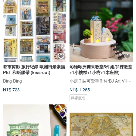
都市掠影 旅行紀錄 歐洲街景素描
彩繪歐洲糖果教堂5件組/(2棟教堂
PET 和紙膠帶 (kiss-cut)
+1小樓梯+1小樹+1木座燈)
小房子裝可愛手作村/BJ Art Village
Ding Ding
NT$ 723
NT$ 1,285
獨家販售