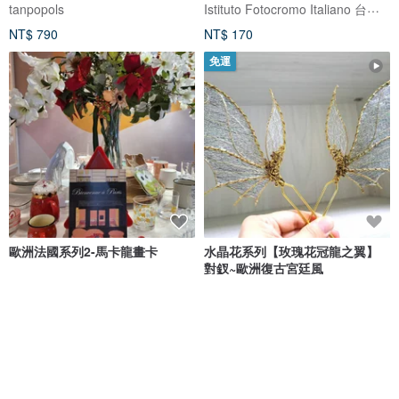
Istituto Fotocromo Italiano 台灣代理
tanpopols
NT$ 790
NT$ 170
免運
歐洲法國系列2-馬卡龍畫卡
水晶花系列【玫瑰花冠龍之翼】
對釵~歐洲復古宮廷風
輕輕
Happiness飾品手創館
NT$ 200
NT$ 2,000
獨家販售
獨家販售
免運