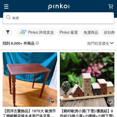
歐洲
Pinkoi 跨境直送
Pinkoi 嚴選
免運商品
折扣商
熱門程度優先
找到 8,000+ 件商品
【西洋古董飾品】1970大 歐洲手
【鄉村歐洲小屋(下雪)/優惠組】8
工精緻雕花矮木桌美巴洛克風木
件組/(5棟小屋+小樓梯+小樹下雪)