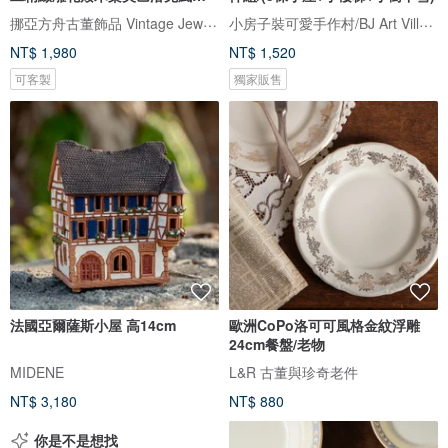
桌
挪亞方舟古董飾品 Vintage Jewelry
小房子裝可愛手作村/BJ Art Village
NT$ 1,980
NT$ 1,520
可客製
獨家販售
法國亞爾薩斯小屋 高14cm
歐洲CoPo洛可可風格金紋浮雕
24cm餐盤/老物
MIDENE
L&R 古董與珍奇老件
NT$ 3,180
NT$ 880
你是不是想找