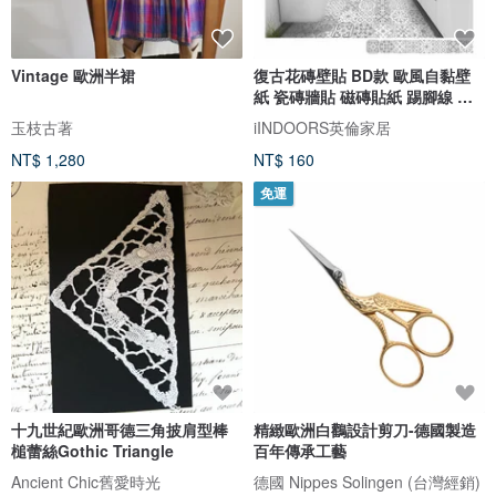
Vintage 歐洲半裙
復古花磚壁貼 BD款 歐風自黏壁
紙 瓷磚牆貼 磁磚貼紙 踢腳線 防
水
玉枝古著
iINDOORS英倫家居
NT$ 1,280
NT$ 160
免運
十九世紀歐洲哥德三角披肩型棒
精緻歐洲白鸛設計剪刀-德國製造
槌蕾絲Gothic Triangle
百年傳承工藝
Ancient Chic舊愛時光
德國 Nippes Solingen (台灣經銷)