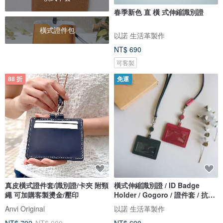
春季新色 直 橫 式伸縮識別證
橫式證件包
以諾 生活革製作
NT$ 690
可客製
88 折
免運
真皮橫式證件套/識別證/卡夾 附頸
橫式伸縮識別證 / ID Badge
繩 可加購客製燙金/壓印
Holder / Gogoro / 證件套 / 抗干
擾
Anvi Original
以諾 生活革製作