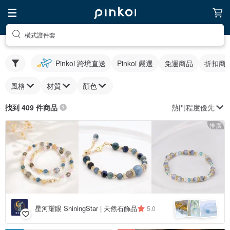
橫式證件套
Pinkoi 跨境直送
Pinkoi 嚴選
免運商品
折扣商
風格
材質
顏色
熱門程度優先
找到 409 件商品
推廣
星河耀眼 ShiningStar | 天然石飾品
5.0