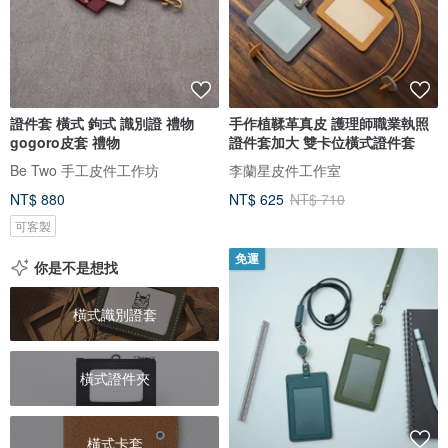
證件套 橫式 鉤式 識別證 禮物
手作植鞣革真皮 護理師職業執照
gogoro皮套 禮物
證件套加大 雙卡位橫式證件套
Be Two 手工皮件工作坊
李蘭星皮件工作室
NT$ 880
NT$ 625
NT$ 710
可客製
免運
你是不是想找
橫式識別證套
橫式證件夾
橫式卡套