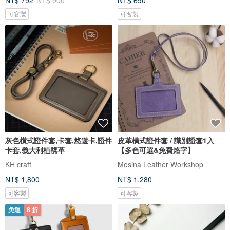
NT$ 792
NT$ 900
NT$ 690
可客製
可客製
灰色橫式證件套,卡套,悠遊卡,證件
皮革橫式證件套 / 識別證套1入
卡套,義大利植鞣革
【多色可選&免費烙字】
KH craft
Mosina Leather Workshop
NT$ 1,800
NT$ 1,280
可客製
可客製
免運
8 折