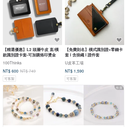
【精選優惠】L2 頭層牛皮 直/橫
【免費刻名】橫式識別證+零錢卡
款識別證卡套-可加購烙印燙金
套 l 含掛繩 l 證件套
100Thinks
U皮革工場
NT$ 600
NT$ 749
NT$ 1,590
可客製
可客製
推廣