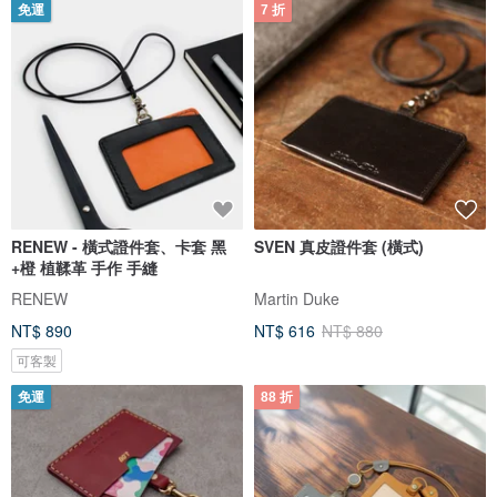
免運
7 折
RENEW - 橫式證件套、卡套 黑
SVEN 真皮證件套 (橫式)
+橙 植鞣革 手作 手縫
RENEW
Martin Duke
NT$ 890
NT$ 616
NT$ 880
可客製
免運
88 折