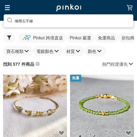
橄欖石手鍊
Pinkoi 跨境直送
Pinkoi 嚴選
免運商品
折扣商
寶石種類
電鍍顏色
材質
顏色
熱門程度優先
找到 577 件商品
免運