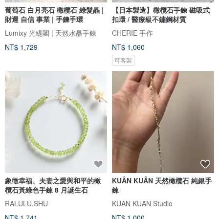
葡萄石 白月亮石 橄欖石 綠髮晶 |
【日本製造】橄欖石手鍊 磁吸式
財運 自信 事業 | 手鍊手環
扣環 / 醫療級不鏽鋼材質
Lumixy 光緹閣 | 天然水晶手鍊
CHERIE 手作
NT$ 1,729
NT$ 1,060
可客製
象徵幸福、夫妻之愛與和平的橄
KUÂN KUÂN 天然橄欖石 純銀手
欖石黃綠色手鍊 8 月誕生石
鍊
RALULU.SHU
KUAN KUAN Studio
NT$ 1,741
NT$ 1,000