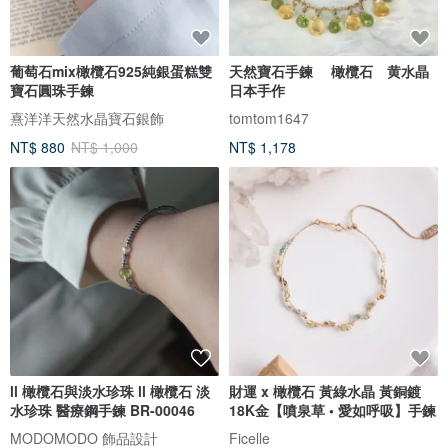
葡萄石mix橄欖石925純銀蛋糕雙
天然寶石手鍊 橄欖石 黄水晶
寶石圓珠手鍊
日本手作
熹洋洋天然水晶寶石銀飾
tomtom1647
NT$ 880
NT$ 1,000
NT$ 1,178
ll 橄欖石與淡水珍珠 ll 橄欖石 淡
財運 x 橄欖石 黃綠水晶 黃銅鍍
水珍珠 醫療鋼手鍊 BR-00046
18K金【噴泉草 • 愛如呼吸】手鍊
MODOMODO 飾品設計
Ficelle