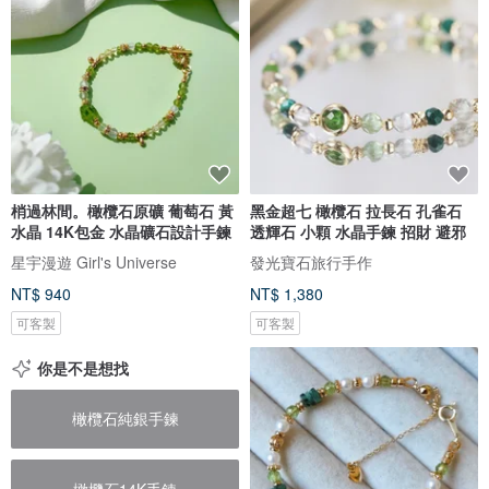
梢過林間。橄欖石原礦 葡萄石 黃
黑金超七 橄欖石 拉長石 孔雀石
水晶 14K包金 水晶礦石設計手鍊
透輝石 小顆 水晶手鍊 招財 避邪
星宇漫遊 Girl's Universe
發光寶石旅行手作
NT$ 940
NT$ 1,380
可客製
可客製
你是不是想找
橄欖石純銀手鍊