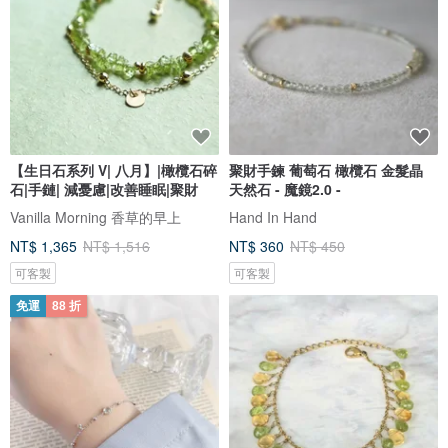
【生日石系列 V| 八月】|橄欖石碎
聚財手鍊 葡萄石 橄欖石 金髮晶
石|手鏈| 減憂慮|改善睡眠|聚財
天然石 - 魔鏡2.0 -
Vanilla Morning 香草的早上
Hand In Hand
NT$ 1,365
NT$ 1,516
NT$ 360
NT$ 450
可客製
可客製
免運
88 折