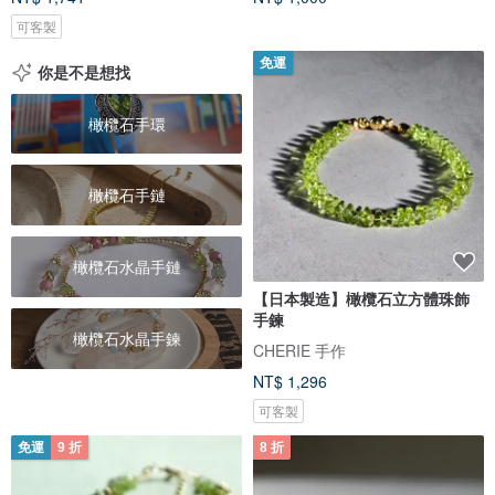
可客製
免運
你是不是想找
橄欖石手環
橄欖石手鏈
橄欖石水晶手鏈
【日本製造】橄欖石立方體珠飾
手鍊
橄欖石水晶手鍊
CHERIE 手作
NT$ 1,296
可客製
免運
9 折
8 折