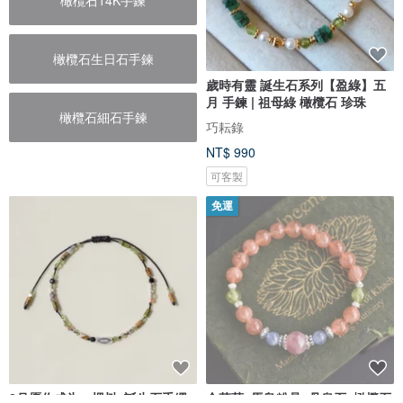
橄欖石14K手鍊
橄欖石生日石手鍊
歲時有靈 誕生石系列【盈綠】五
月 手鍊 | 祖母綠 橄欖石 珍珠
橄欖石細石手鍊
巧耘錄
NT$ 990
可客製
免運
8月愿你成为一棵树, 誕生石手繩
金草莓+馬島粉晶+丹泉石+橄欖石