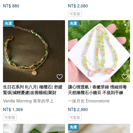
NT$ 880
NT$ 2,080
可客製
免運
免運
生日石系列 II|八月| 橄欖石| 舒緩
讓心情透氣 / 春嫩芽綠 情緒排毒
緊張|減輕憂慮|改善睡眠|聚財
天然橄欖石小糖豆 不規則手鍊
Vanilla Morning 香草的早上
一抹月光 Emoonstone
NT$ 1,369
NT$ 2,980
可客製
可客製
免運