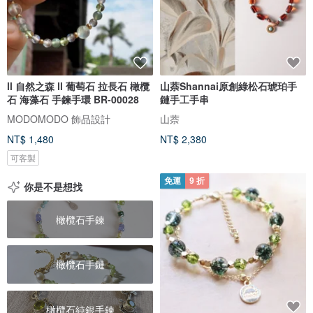
ll 自然之森 ll 葡萄石 拉長石 橄欖
山萘Shannai原創綠松石琥珀手
石 海藻石 手鍊手環 BR-00028
鏈手工手串
MODOMODO 飾品設計
山萘
NT$ 1,480
NT$ 2,380
可客製
免運
9 折
你是不是想找
橄欖石手鍊
橄欖石手鏈
橄欖石純銀手鍊