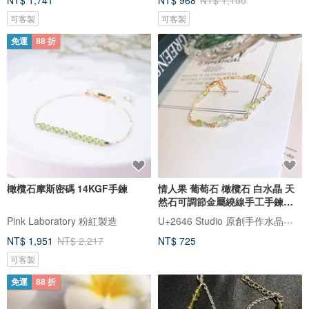
NT$ 1,741
NT$ 968
NT$ 1,100
可客製
可客製
免運
88 折
橄欖石摩斯密碼 14KGF手鍊
情人果 葡萄石 橄欖石 白水晶 天
然石可調節金屬繞線手工手鍊手
環
U+2646 Studio 原創手作水晶飾品
Pink Laboratory 粉紅製造
NT$ 1,951
NT$ 2,217
NT$ 725
可客製
免運
88 折