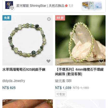
星河耀眼 ShiningStar | 天然石飾品
5.0
免運
88 折
水草瑪瑙葡萄石925純銀手鍊
【手環系列】4mm橄欖石手環綴
純銀珠 (歡迎客製)
didyda Jewelry
鉍元素 SBI
NT$ 825
NT$ 1,039
NT$ 1,180
可客製