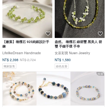
【嫩葉】橄欖石 925純銀設計手
盎然。 橄欖石 綠碧璽 黑美人 碧
鍊
璽 手鏈手環 手串
LifelikeDream Handmade
女巫彩寶 Nuwn Jewelry
NT$ 2,398
NT$ 2,724
NT$ 1,580
獨家販售
綠色友善
推廣