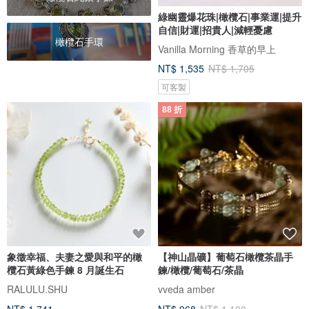
綠幽靈爆花珠|橄欖石|事業運|提升
自信|財運|招貴人|減輕憂慮
橄欖石手環
Vanilla Morning 香草的早上
NT$ 1,535
NT$ 1,705
可客製
88 折
象徵幸福、夫妻之愛與和平的橄
【神山晶礦】葡萄石橄欖茶晶手
欖石黃綠色手鍊 8 月誕生石
鍊/橄欖/葡萄石/茶晶
RALULU.SHU
vveda amber