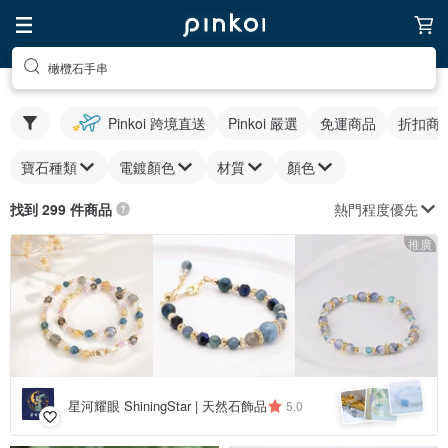
橄欖石手串
Pinkoi 跨境直送
Pinkoi 嚴選
免運商品
折扣商
寶石種類
電鍍顏色
材質
顏色
熱門程度優先
找到 299 件商品
推廣
星河耀眼 ShiningStar | 天然石飾品
5.0