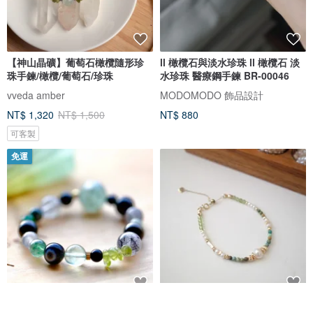
【神山晶礦】葡萄石橄欖隨形珍
ll 橄欖石與淡水珍珠 ll 橄欖石 淡
珠手鍊/橄欖/葡萄石/珍珠
水珍珠 醫療鋼手鍊 BR-00046
vveda amber
MODOMODO 飾品設計
NT$ 1,320
NT$ 1,500
NT$ 880
可客製
免運
||玄碧|| 脈輪能量手鍊。黑曜石/螢
綠野仙蹤-綠松石 橄欖石 水晶手串