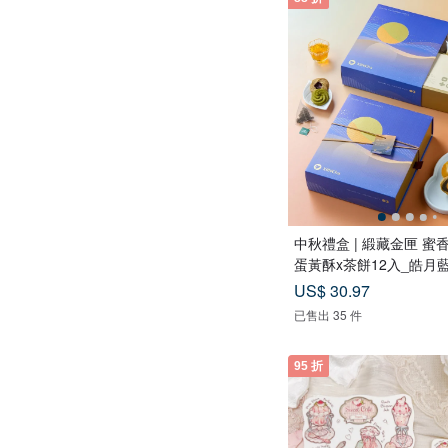
中秋禮盒 | 緞藏金匣 蜜
蛋黃酥x茶餅12入_皓月
US$ 30.97
已售出 35 件
95 折