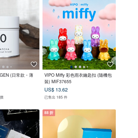
UGEN (日常款・薄
VIPO Miffy 彩色雨衣鑰匙扣 (隨機包
裝) MIF37655
US$ 13.62
評價
已售出 185 件
88 折