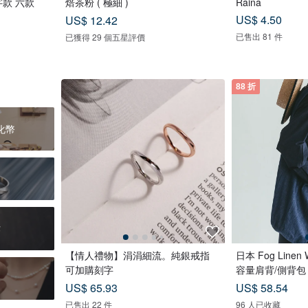
款 六款
焙茶粉 ( 極細 )
Raina
US$ 4.50
US$ 12.42
已售出 81 件
已獲得 29 個五星評價
88 折
化幣
作
【情人禮物】涓涓細流。純銀戒指
日本 Fog Linen
可加購刻字
容量肩背/側背包
US$ 65.93
US$ 58.54
已售出 22 件
96 人已收藏