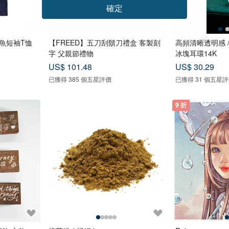
確定
鯉魚短袖T恤
【FREED】五刀刮鬍刀禮盒 客製刻
高頻清晰透明感 / 赫基蒙閃靈鑽透
字 父親節禮物
冰塊耳環14K
US$ 101.48
US$ 30.29
已獲得 385 個五星評價
已獲得 31 個五星
9 折