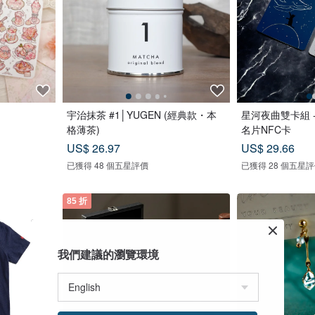
宇治抹茶 #1│YUGEN (經典款・本
星河夜曲雙卡組 - S
格薄茶)
名片NFC卡
US$ 26.97
US$ 29.66
已獲得 48 個五星評價
已獲得 28 個五星
85 折
我們建議的瀏覽環境