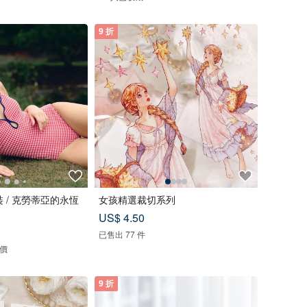
9 折
y 泳裝 / 克勞蒂亞的永恆
女孩精選裁切系列
US$ 4.50
已售出 77 件
評價
9 折