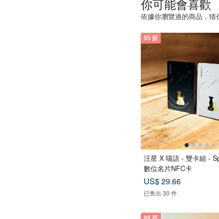
你可能會喜歡
依據你瀏覽過的商品，猜
55 折
汪星 X 喵語 - 雙卡組 - Sp
數位名片NFC卡
US$ 29.66
已售出 30 件
88 折