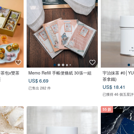
香茶包x雙茶
Memo Refill 手帳便條紙 30張一組
宇治抹茶 #0│Y
藍
茶拿鐵)
US$ 6.69
US$ 18.41
已售出 282 件
已獲得 46 個五星
55 折