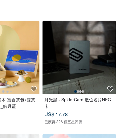
松木 蜜香茶包x雙茶
月光黑 - SpiderCard 數位名片NFC
入_皓月藍
卡
US$ 17.78
已獲得 326 個五星評價