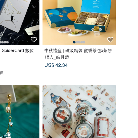
piderCard 數位
中秋禮盒 | 磁吸精裝 蜜香茶包x茶餅
18入_皓月藍
US$ 42.34
評價