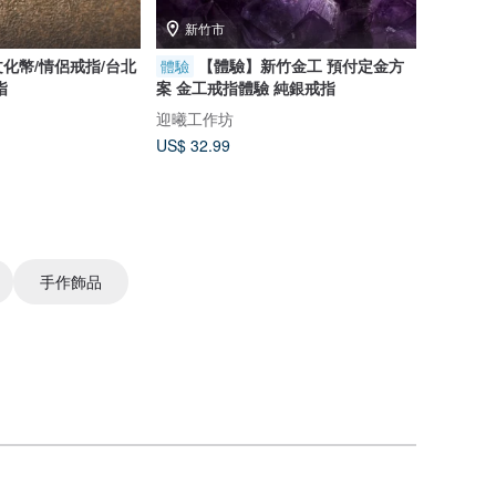
新竹市
文化幣/情侶戒指/台北
【體驗】新竹金工 預付定金方
體驗
指
案 金工戒指體驗 純銀戒指
迎曦工作坊
US$ 32.99
手作飾品