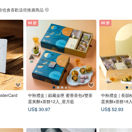
你也會喜歡這些推廣商品
88 折
88 折
iderCard
中秋禮盒 | 緞藏金匣 蜜香茶包x雙茶
中秋禮盒 | 長韻
蛋黃酥x茶餅12入_星月藍
蛋黃酥x茶餅18
US$ 30.97
US$ 52.93