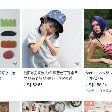
- 耍廢小生物
雙面戴兒童漁夫帽-深藍色可調節尺
Aprilpoolda
款
寸 收納功能 吸濕排汗 環保材質
一件式泳裝
US$ 52.56
US$ 158.04
已獲得 11 個五星
95 折