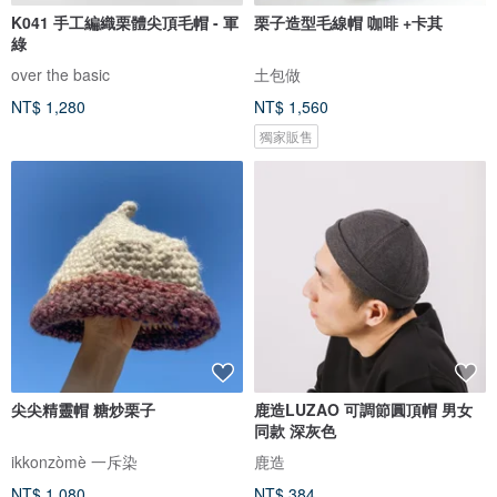
K041 手工編織栗體尖頂毛帽 - 軍
栗子造型毛線帽 咖啡 +卡其
綠
over the basic
土包做
NT$ 1,280
NT$ 1,560
獨家販售
尖尖精靈帽 糖炒栗子
鹿造LUZAO 可調節圓頂帽 男女
同款 深灰色
ikkonzòmè 一斥染
鹿造
NT$ 1,080
NT$ 384