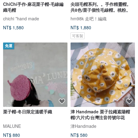
ChiChi手作-麻花栗子帽-毛線編
尖頭毛帽系列。。手作精靈帽。
織毛帽
共8色/栗子個性毛線帽。桃粉。
chichi *hand made
hm98k 走吧！編織
NT$ 1,580
NT$ 1,880
可客製
免運
栗子帽-冬日限定溫暖手織
津 Handmade 栗子拉繩遮陽帽
帽/六片式/台灣注音符號印花
MALUNE
津Handmade
NT$ 880
NT$ 580