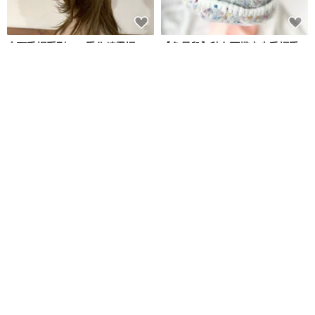
尖頭毛帽系列。。手作精靈帽。
【兔貝兒】秋冬百搭尖尖毛帽手
栗子個性毛線帽。黑色
工編織/栗子帽/洋蔥帽/精靈帽
hm98k 走吧！編織
Rabbit 兔貝兒樂園
NT$ 1,680
NT$ 1,380
獨家販售
可客製
富士山刺繡 復古報童帽 貝雷帽 前
【現貨】ChiChi手作-麻花栗子
進帽 可反戴
帽-毛線編織毛帽