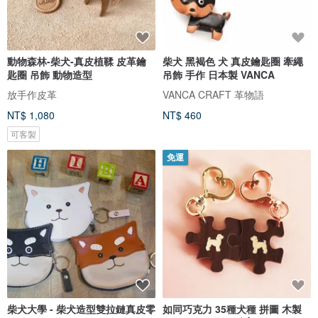
動物森林-柴犬-真皮植鞣 皮革鑰
柴犬 黑褐色 犬 真皮鑰匙圈 牽繩
匙圈 吊飾 動物造型
吊飾 手作 日本製 VANCA
放手作皮革
VANCA CRAFT 革物語
NT$ 1,080
NT$ 460
可客製
免運
柴犬大學 - 柴犬造型雙拉鏈真皮零
如同巧克力 35種犬種 拼圖 木製