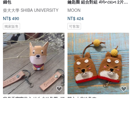
錢包
鑰匙圈 組合對組 મૅલેન્ટાઇન 2片式
生日
柴犬大學 SHIBA UNIVERSITY
MOON
NT$ 490
NT$ 424
獨家販售
可客製
我是乖寶寶柴犬 純牛皮鑰匙圈- 可
開心小柴鑰匙套
刻名字
企夢想皮革帆布所
毛絨榕手作小舖
NT$ 399
NT$ 450
可客製
可客製