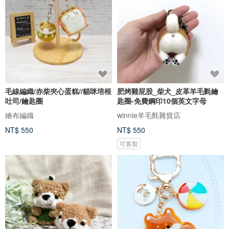
毛線編織/赤柴夾心蛋糕//貓咪培根
肥烤雞屁股_柴犬_皮革羊毛氈鑰
吐司/鑰匙圈
匙圈-免費鋼印10個英文字母
繪布編織
winnie羊毛氈雜貨店
NT$ 550
NT$ 550
可客製