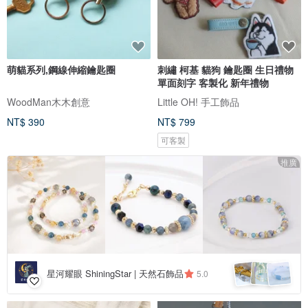
萌貓系列,鋼線伸縮鑰匙圈
刺繡 柯基 貓狗 鑰匙圈 生日禮物
單面刻字 客製化 新年禮物
WoodMan木木創意
Little OH! 手工飾品
NT$ 390
NT$ 799
可客製
推廣
星河耀眼 ShiningStar | 天然石飾品
5.0