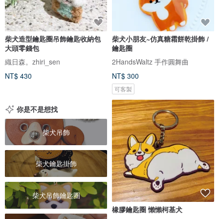
柴犬造型鑰匙圈吊飾鑰匙收納包
柴犬小朋友~仿真糖霜餅乾掛飾 /
大頭零錢包
鑰匙圈
織日森。zhiri_sen
2HandsWaltz 手作圓舞曲
NT$ 430
NT$ 300
可客製
你是不是想找
柴犬吊飾
柴犬鑰匙掛飾
柴犬吊飾鑰匙圈
橡膠鑰匙圈 懶懶柯基犬