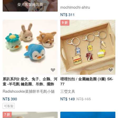
柴犬客製鑰匙圈
mochimochi-ahiru
NT$ 311
9 折
累趴系列2 柴犬、兔子、企鵝、河
哩哩扣扣 / 金屬鑰匙圈 (3圖) SK-
童 -羊毛氈 鑰匙圈、吊飾、擺飾
77
Radishcookie菜脯餅羊毛氈小舖
三瑩文具
NT$ 390
NT$ 149
NT$ 165
可客製
7 折