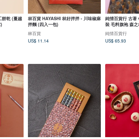
工餅乾 (蔓越
林百貨 HAYASHI 林好拌拌 - 川味椒麻
純情百貨行 古著 v
)
拌麵 (四入一包)
裝 毛料旗袍 森
林百貨
純情百貨行
US$ 11.14
US$ 65.93