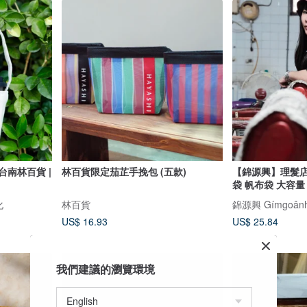
台南林百貨 |
林百貨限定茄芷手挽包 (五款)
【錦源興】理髮店提
袋 帆布袋 大容量 
化
林百貨
錦源興 Gímgoân
US$ 16.93
US$ 25.84
我們建議的瀏覽環境