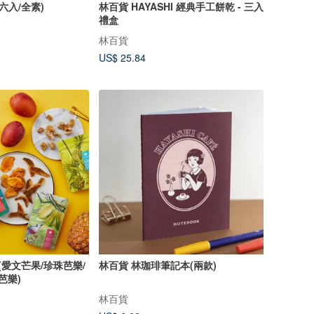
六入/全素)
林百貨 HAYASHI 經典手工餅乾 - 三入
禮盒
林百貨
US$ 25.84
(愛文芒果/珍珠芭樂/
林百貨 林珈琲筆記本(兩款)
芭樂)
林百貨