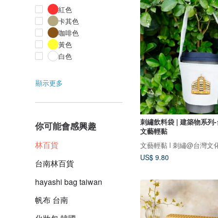
紅色
卡其色
咖啡色
黃色
白色
顯示更多
刺繡飲料袋 | 建築物系列-
你可能會感興趣
文藝輕黏
林百貨
文藝輕黏 l 刺繡@台灣文
US$ 9.80
台南林百貨
hayashi bag taiwan
帆布 台南