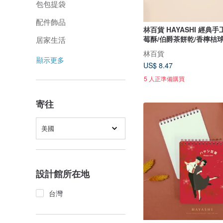
包包提袋
配件飾品
林百貨 HAYASHI 經典手
莓酥/伯爵茶餅乾/香檸桔球
居家生活
林百貨
顯示更多
US$ 8.47
5 人正準備購買
寄往
美國
設計館所在地
台灣