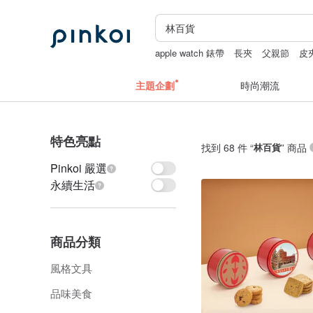
apple watch 錶帶
長夾
父親節
皮
主題企劃
時尚潮流
特色亮點
找到 68 件 “
林百貨
” 商品
Pinkoi 嚴選
永續生活
商品分類
風格文具
品味美食