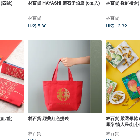
(四款)
林百貨 HAYASHI 磨石子鉛筆 (6支入)
林百貨 椪餅禮盒(
林百貨
林百貨
US$ 5.80
US$ 13.32
紅/藍)
林百貨 經典紅色提袋
林百貨 嚴選果乾 
鳳梨/情人果/紅心
林百貨
林百貨