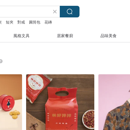
夾
短夾
對戒
圓筒包
花磚
風格文具
居家餐廚
品味美食