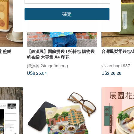
確定
堂 煎餅
【錦源興】圍籬提袋 l 托特包 購物袋
台灣鳳梨零錢包/
帆布袋 大容量 A4 印花
錦源興 Gímgoânheng
vivian bag1987
US$ 25.84
US$ 26.28