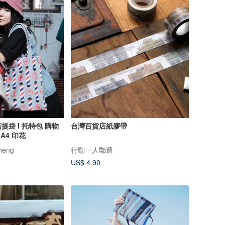
袋 l 托特包 購物
台灣百貨店紙膠帶
A4 印花
heng
行動一人郵遞
US$ 4.90