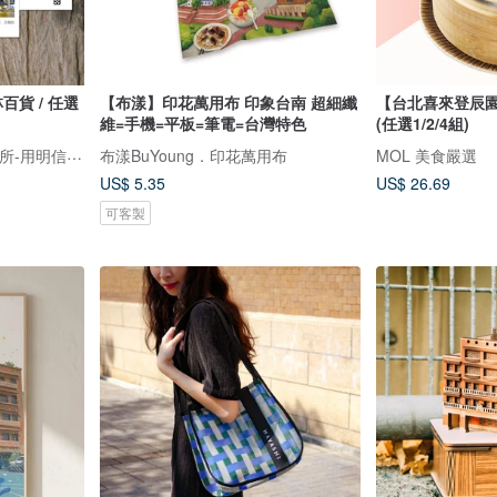
林百貨 / 任選
【布漾】印花萬用布 印象台南 超細纖
【台北喜來登辰園
維=手機=平板=筆電=台灣特色
(任選1/2/4組)
臺灣明信片專賣-啵島製研所-用明信片點亮臺灣
布漾BuYoung．印花萬用布
MOL 美食嚴選
US$ 5.35
US$ 26.69
可客製