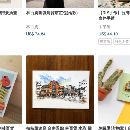
台灣街景插畫
林百貨圓弧肩背茄芷包(兩款)
【DIY手作】台灣
盒伴手禮
林百貨
手半屋
US$ 74.84
US$ 44.10
可客製
綠色友善
南林百貨
枯枝筆速寫 台南景點 林百貨 水彩 插
刺繡燙貼/胸章 | 台灣系