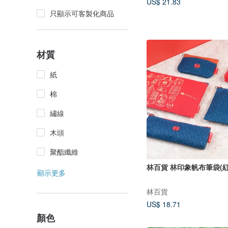
US$ 21.83
只顯示可客製化商品
材質
紙
棉
繡線
木頭
聚酯纖維
林百貨 林印象帆布筆袋(紅
顯示更多
林百貨
US$ 18.71
顏色