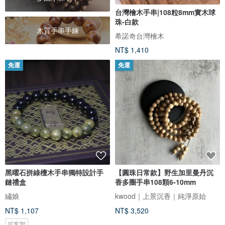
台灣檜木手串|108粒8mm實木球
珠-白款
木質手串手鍊
希諾奇台灣檜木
NT$ 1,410
免運
免運
黑曜石拼綠檀木手串獨特設計手
【圓珠日常款】野生加里曼丹沉
鏈禮盒
香多圈手串108顆6-10mm
繡娘
kwood｜上景沉香｜純淨原始
NT$ 1,107
NT$ 3,520
可客製