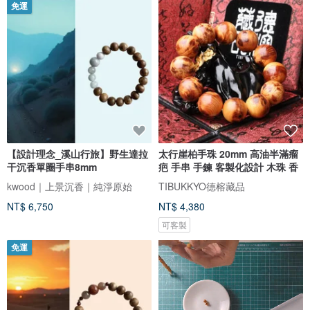
免運
【設計理念_溪山行旅】野生達拉
太行崖柏手珠 20mm 高油半滿瘤
干沉香單圈手串8mm
疤 手串 手鍊 客製化設計 木珠 香
kwood｜上景沉香｜純淨原始
TIBUKKYO德榕藏品
NT$ 6,750
NT$ 4,380
可客製
免運