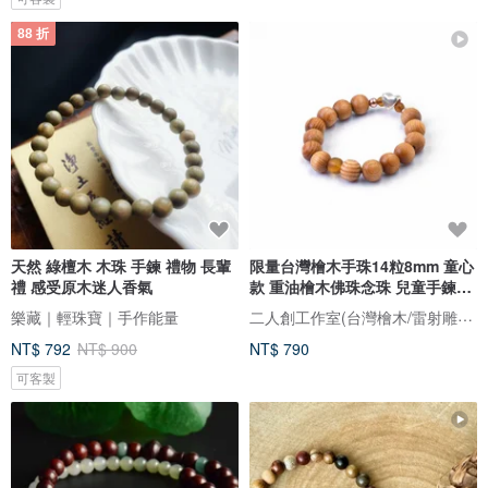
88 折
天然 綠檀木 木珠 手鍊 禮物 長輩
限量台灣檜木手珠14粒8mm 童心
禮 感受原木迷人香氣
款 重油檜木佛珠念珠 兒童手鍊串
珠
二人創工作室(台灣檜木/雷射雕刻禮品客製)
樂藏｜輕珠寶｜手作能量
NT$ 792
NT$ 900
NT$ 790
可客製