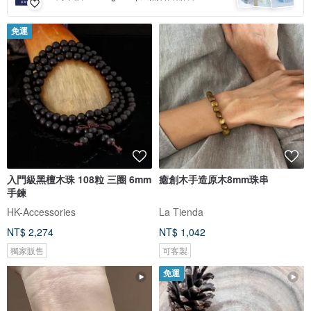
免運
入門級黑檀木珠 108粒 三圈 6mm
癒創木手造原木8mm珠串
手鍊
HK-Accessories
La Tienda
NT$ 2,274
NT$ 1,042
獨家販售
可客製
免運