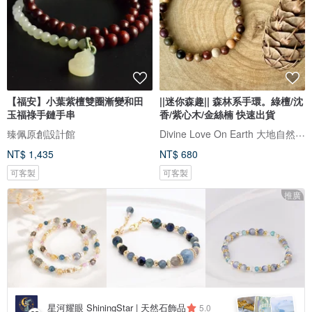
【福安】小葉紫檀雙圈漸變和田
||迷你森趣|| 森林系手環。綠檀/沈
玉福祿手鏈手串
香/紫心木/金絲楠 快速出貨
Divine Love On Earth 大地自然手作飾品
臻佩原創設計館
NT$ 1,435
NT$ 680
可客製
可客製
推廣
星河耀眼 ShiningStar | 天然石飾品
5.0