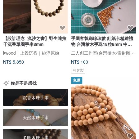
【設計理念_流沙之書】野生達拉
手圍客製綁線珠數 紅紙卡精緻禮
干沉香單圈手串8mm
物 台灣檜木手珠18粒8mm 中性
手串
二人創工作室(台灣檜木/雷射雕刻禮品客製)
kwood｜上景沉香｜純淨原始
NT$ 5,850
NT$ 100
可客製
免運
你是不是想找
沉香木珠手串
天然木珠手串
多圈木珠手串