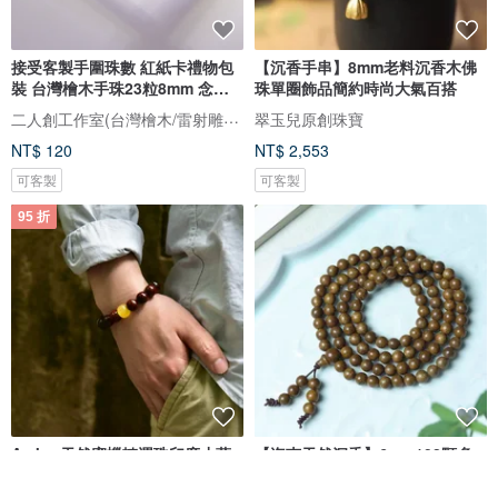
接受客製手圍珠數 紅紙卡禮物包
【沉香手串】8mm老料沉香木佛
裝 台灣檜木手珠23粒8mm 念珠
珠單圈飾品簡約時尚大氣百搭
手鍊
二人創工作室(台灣檜木/雷射雕刻禮品客製)
翠玉兒原創珠寶
NT$ 120
NT$ 2,553
可客製
可客製
95 折
Amber天然蜜蠟轉運珠印度小葉
【海南天然沉香】6mm108顆多
紫檀手串男女同款
圈佛珠手串女生手鏈紅木掛件手
串吊墜