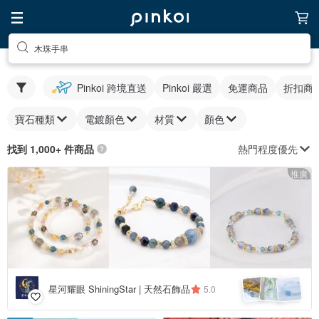
木珠手串
Pinkoi 跨境直送
Pinkoi 嚴選
免運商品
折扣商
寶石種類
電鍍顏色
材質
顏色
熱門程度優先
找到 1,000+ 件商品
推廣
星河耀眼 ShiningStar | 天然石飾品
5.0