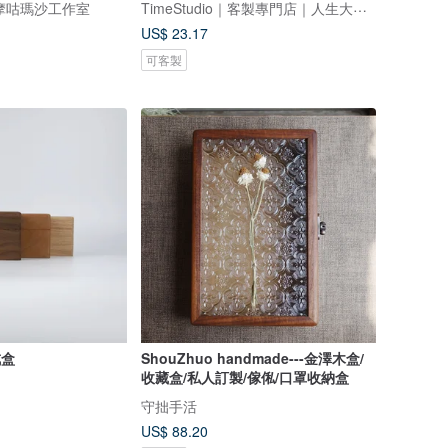
TimeStudio｜客製專門店｜人生大事事務所
 - 摩咕瑪沙工作室
US$ 23.17
可客製
戒盒
ShouZhuo handmade---金澤木盒/
收藏盒/私人訂製/傢俬/口罩收納盒
守拙手活
US$ 88.20