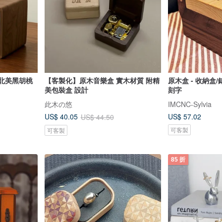
頂級北美黑胡桃
【客製化】原木音樂盒 實木材質 附精
原木盒 - 收納盒/
美包裝盒 設計
刻字
此木の悠
IMCNC-Sylvia
US$ 57.02
US$ 40.05
US$ 44.50
可客製
可客製
85 折