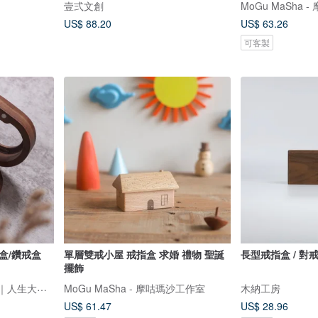
壹弍文創
MoGu MaSha
US$ 88.20
US$ 63.26
可客製
盒/鑽戒盒
單層雙戒小屋 戒指盒 求婚 禮物 聖誕
長型戒指盒 / 對
擺飾
TimeStudio｜客製專門店｜人生大事事務所
MoGu MaSha - 摩咕瑪沙工作室
木納工房
US$ 61.47
US$ 28.96