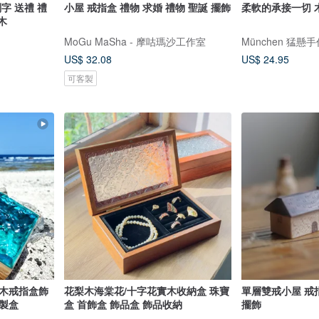
字 送禮 禮
小屋 戒指盒 禮物 求婚 禮物 聖誕 擺飾
柔軟的承接一切 
木
MoGu MaSha - 摩咕瑪沙工作室
München 猛懸
US$ 32.08
US$ 24.95
可客製
原木戒指盒飾
花梨木海棠花/十字花實木收納盒 珠寶
單層雙戒小屋 戒指
製盒
盒 首飾盒 飾品盒 飾品收納
擺飾