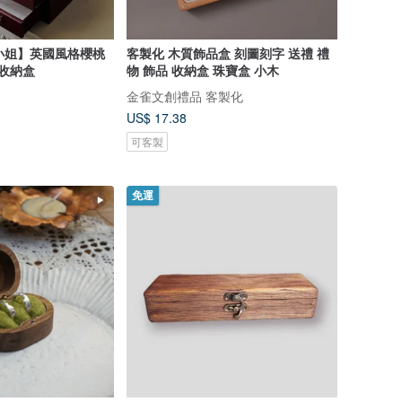
箱子小姐】英國風格櫻桃
客製化 木質飾品盒 刻圖刻字 送禮 禮
/收納盒
物 飾品 收納盒 珠寶盒 小木
金雀文創禮品 客製化
US$ 17.38
可客製
免運