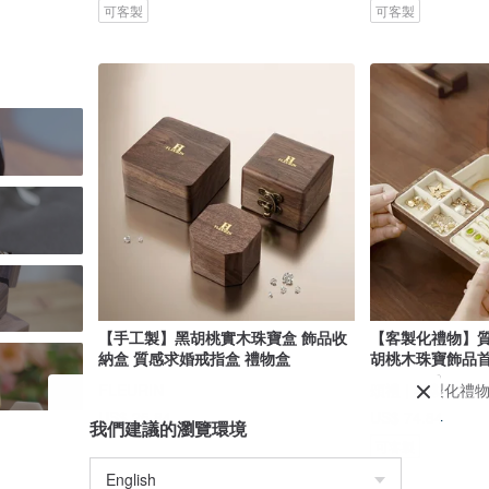
可客製
可客製
【手工製】黑胡桃實木珠寶盒 飾品收
【客製化禮物】
納盒 質感求婚戒指盒 禮物盒
胡桃木珠寶飾品
FLEURIN
頌禮 | 客製化禮
US$ 25.84
US$ 74.84
我們建議的瀏覽環境
可客製