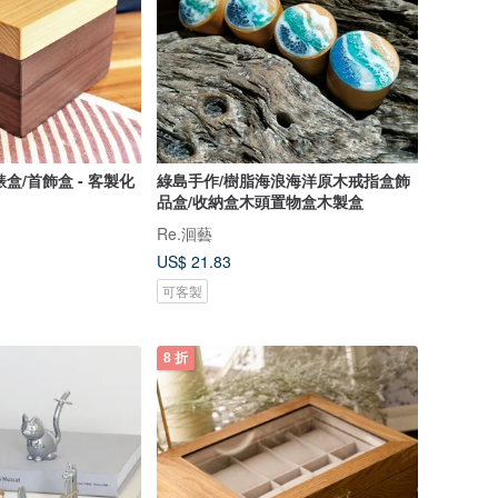
錶盒/首飾盒 - 客製化
綠島手作/樹脂海浪海洋原木戒指盒飾
品盒/收納盒木頭置物盒木製盒
Re.洄藝
US$ 21.83
可客製
8 折