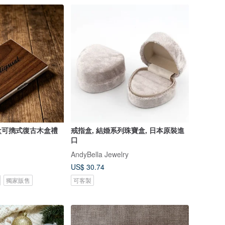
盒可擕式復古木盒禮
戒指盒, 結婚系列珠寶盒, 日本原裝進
口
AndyBella Jewelry
US$ 30.74
獨家販售
可客製