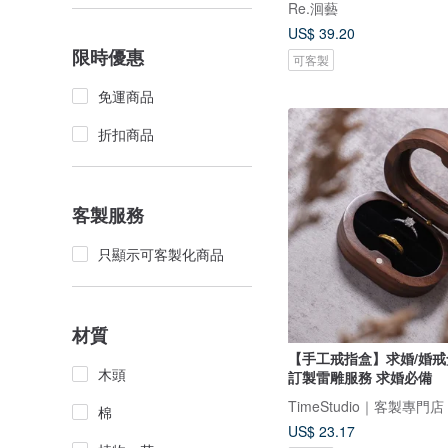
Re.洄藝
US$ 39.20
限時優惠
可客製
免運商品
折扣商品
客製服務
只顯示可客製化商品
材質
【手工戒指盒】求婚/婚戒
木頭
訂製雷雕服務 求婚必備
棉
US$ 23.17