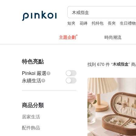
短夾
花磚
托特包
長夾
生日禮物
主題企劃
時尚潮流
特色亮點
找到 670 件 “
木戒指盒
” 
Pinkoi 嚴選
永續生活
商品分類
居家生活
配件飾品