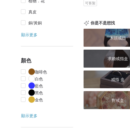
植物．花
可客製
真皮
銅/黃銅
你是不是想找
顯示更多
木頭戒指
求婚戒指盒
顏色
咖啡色
白色
戒指 盒
藍色
黑色
金色
對戒盒
顯示更多