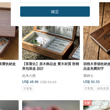
9 折
確定
/ 珠寶收納盒
【客製化】原木飾品盒 實木材質 附精
胡桃木香烟收納
美包裝盒 設計
品盒免費刻字
此木の悠
壞紳士
US$ 50.33
US$ 48.96
US$ 54.39
可客製
綠色友善
可客製
9 折