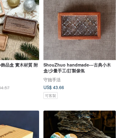
飾品盒 實木材質 附
ShouZhuo handmade---古典小木
盒/少量手工/訂製傢俬
守拙手活
US$ 43.66
34.57
可客製