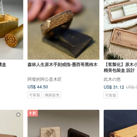
藏盒
森林人生原木手刻戒指-墨西哥黑柿木
【客製化】原木小
精美包裝盒 設計
阿發的阿公是木匠
此木の悠
US$ 44.50
US$ 31.12
US$ 
可客製
獨家販售
可客製
9 折