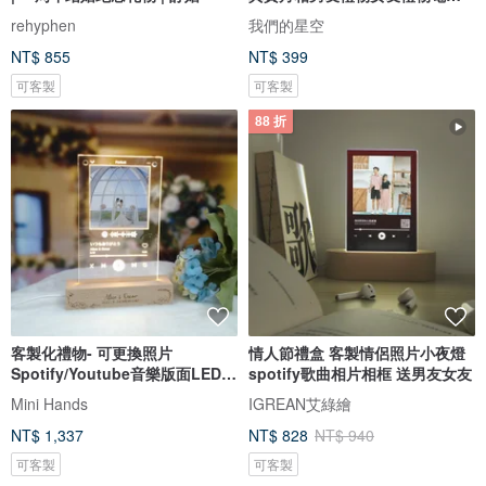
圖檔
rehyphen
我們的星空
NT$ 855
NT$ 399
可客製
可客製
88 折
客製化禮物- 可更換照片
情人節禮盒 客製情侶照片小夜燈
Spotify/Youtube音樂版面LED
spotify歌曲相片相框 送男友女友
發光相架
Mini Hands
IGREAN艾綠繪
NT$ 1,337
NT$ 828
NT$ 940
可客製
可客製