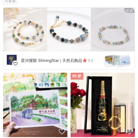
可客製
推廣
星河耀眼 ShiningStar | 天然石飾品
5.0
85 折