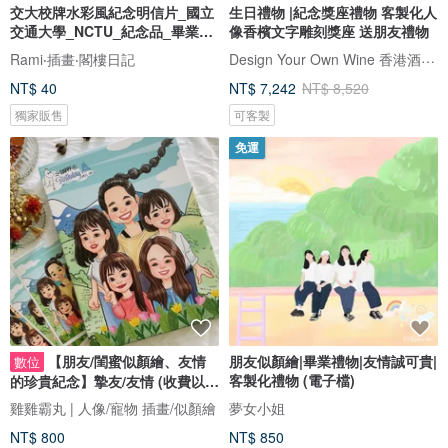
交大校牌水彩風紀念明信片_國立
生日禮物 |紀念獎座禮物 客製化人
交通大學_NCTU_紀念品_畢業_
像香檳文字雕刻獎座 送朋友禮物
朋友
Design Your Own Wine 香港酒瓶雕刻禮品專門店
Rami‧插畫‧閣樓日記
NT$ 40
NT$ 7,242
NT$ 8,520
獨家販售
可客製
免運
【朋友/閨蜜似顏繪、友情
朋友似顏繪|畢業禮物|友情誠可貴|
數位
客製化禮物 (電子檔)
的珍貴紀念】摯友/友情 (收費以人
數計)
雞雞霸丸 | 人像/寵物 插畫/似顏繪
夢女小姐
NT$ 800
NT$ 850