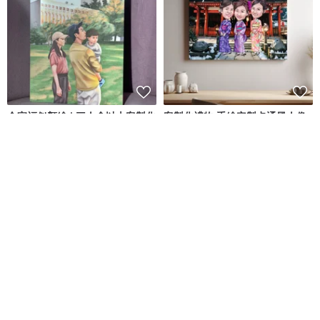
全家福似顏繪 | 三人含以上客製化
客製化禮物 手繪定製卡通風人像
似顏繪 家人 好朋友 畢業 紀念
無框畫 似顏繪朋友情侶友情紀念
日
都可懿 Doudemoyi 插畫工作室
Cherryion 櫻離子工作室
NT$ 3,980
NT$ 474
可客製
可客製
88 折