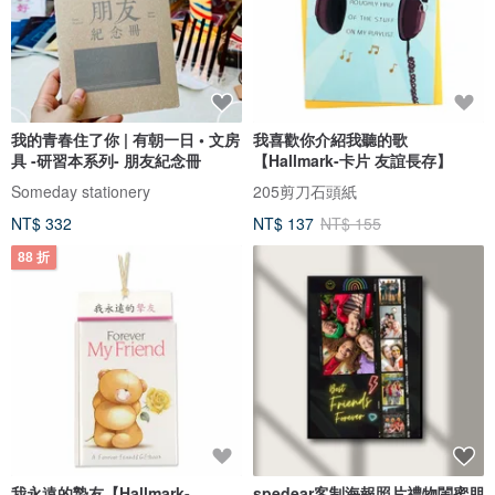
我的青春住了你 | 有朝一日 • 文房
我喜歡你介紹我聽的歌
具 -研習本系列- 朋友紀念冊
【Hallmark-卡片 友誼長存】
Someday stationery
205剪刀石頭紙
NT$ 332
NT$ 137
NT$ 155
88 折
我永遠的摯友【Hallmark-
spedear客制海報照片禮物閨蜜朋