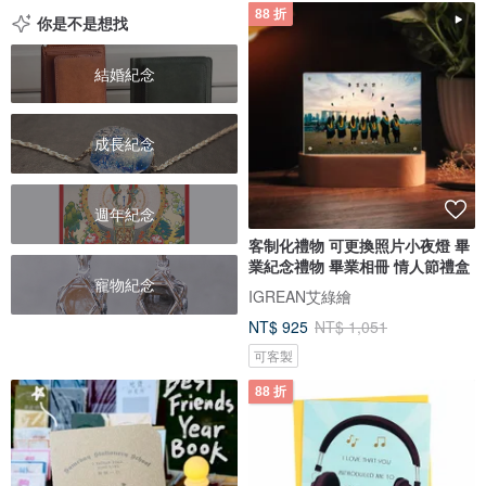
88 折
你是不是想找
結婚紀念
成長紀念
週年紀念
客制化禮物 可更換照片小夜燈 畢
業紀念禮物 畢業相冊 情人節禮盒
寵物紀念
IGREAN艾綠繪
NT$ 925
NT$ 1,051
可客製
88 折