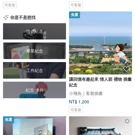
可客製
可客製
免運
你是不是想找
情侶紀念
畢業紀念
工作紀念
讓回憶有趣起來 情人節 禮物 插畫
紀念
紀念 卡片
小飛魚｜客製插畫
NT$ 1,200
可客製
免運