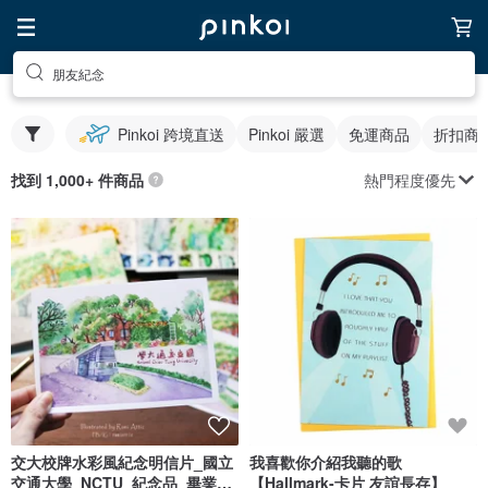
朋友紀念
Pinkoi 跨境直送
Pinkoi 嚴選
免運商品
折扣商
熱門程度優先
找到 1,000+ 件商品
交大校牌水彩風紀念明信片_國立
我喜歡你介紹我聽的歌
交通大學_NCTU_紀念品_畢業_
【Hallmark-卡片 友誼長存】