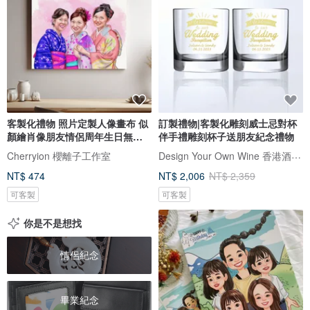
客製化禮物 照片定製人像畫布 似
訂製禮物|客製化雕刻威士忌對杯
顏繪肖像朋友情侶周年生日無框
伴手禮雕刻杯子送朋友紀念禮物
畫
Design Your Own Wine 香港酒瓶雕刻禮品專門店
Cherryion 櫻離子工作室
NT$ 474
NT$ 2,006
NT$ 2,359
可客製
可客製
你是不是想找
情侶紀念
畢業紀念