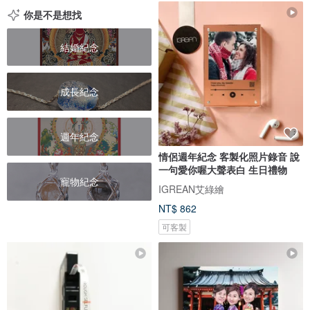
你是不是想找
結婚紀念
成長紀念
週年紀念
情侶週年紀念 客製化照片錄音 說
一句愛你喔大聲表白 生日禮物
寵物紀念
IGREAN艾綠繪
NT$ 862
可客製