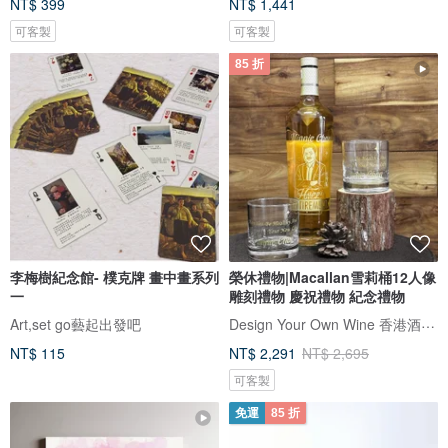
NT$ 399
NT$ 1,441
可客製
可客製
85 折
李梅樹紀念館- 樸克牌 畫中畫系列
榮休禮物|Macallan雪莉桶12人像
一
雕刻禮物 慶祝禮物 紀念禮物
Design Your Own Wine 香港酒瓶雕刻禮品專門店
Art,set go藝起出發吧
NT$ 115
NT$ 2,291
NT$ 2,695
可客製
免運
85 折