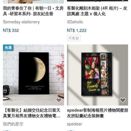
我的青春住了你 | 有朝一日 • 文房
客製化雕刻木相架 (4R 相片) – 友
具 -研習本系列- 朋友紀念冊
誼萬歲 主題 x 個人化
Someday stationery
3Daholic
NT$ 332
NT$ 1,222
可客製
免運
【客製化】結婚交往紀念日當天
spedear客制海報照片禮物閨蜜朋
真實月相男友禮物女友禮物電子
友拼貼畫紀念裝飾畫
圖檔
我們的星空
spedear