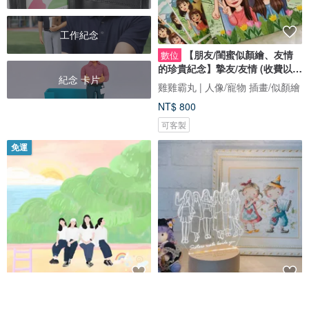
工作紀念
【朋友/閨蜜似顏繪、友情
數位
的珍貴紀念】摯友/友情 (收費以人
紀念 卡片
數計)
雞雞霸丸 | 人像/寵物 插畫/似顏繪
NT$ 800
可客製
免運
朋友似顏繪|畢業禮物|友情誠可貴|
姊妹友情紀念夜燈 客製化線條插
客製化禮物 (電子檔)
畫 照片變燈板 好朋友禮物 姊妹日