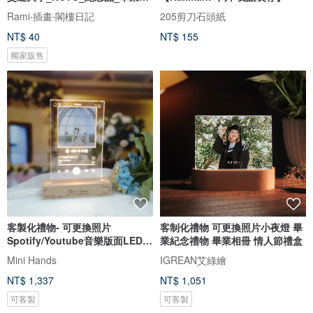
朋友
Rami‧插畫‧閣樓日記
205剪刀石頭紙
NT$ 40
NT$ 155
獨家販售
客製化禮物- 可更換照片
客制化禮物 可更換照片小夜燈 畢
Spotify/Youtube音樂版面LED
業紀念禮物 畢業相冊 情人節禮盒
發光相架
Mini Hands
IGREAN艾綠繪
NT$ 1,337
NT$ 1,051
可客製
可客製