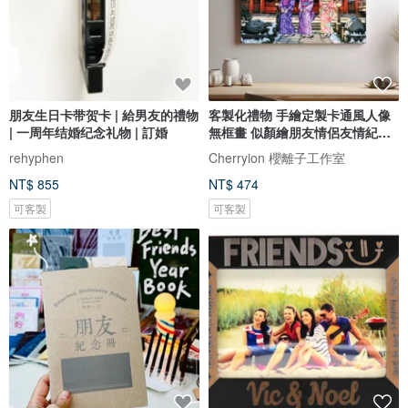
朋友生日卡带贺卡 | 給男友的禮物
客製化禮物 手繪定製卡通風人像
| 一周年结婚纪念礼物 | 訂婚
無框畫 似顏繪朋友情侶友情紀念
日
rehyphen
Cherryion 櫻離子工作室
NT$ 855
NT$ 474
可客製
可客製