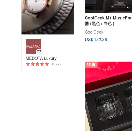
CoolGeek M1 MusicF
器 (黑色 / 白色 )
CoolGeek
US$ 122.26
MEDOTA Luxury
(377)
85 折