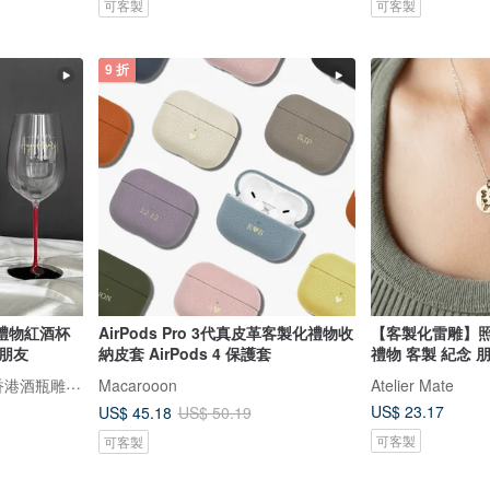
可客製
可客製
9 折
禮物紅酒杯
AirPods Pro 3代真皮革客製化禮物收
【客製化雷雕】照
朋友
納皮套 AirPods 4 保護套
禮物 客製 紀念 
Design Your Own Wine 香港酒瓶雕刻禮品專門店
Macarooon
Atelier Mate
US$ 23.17
US$ 45.18
US$ 50.19
可客製
可客製