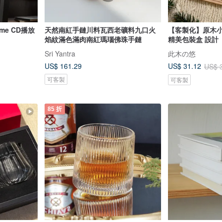
rame CD播放
天然南紅手鏈川料瓦西老礦料九口火
【客製化】原木小
焰紋滿色滿肉南紅瑪瑙佛珠手鏈
精美包裝盒 設計
Sri Yantra
此木の悠
US$ 161.29
US$ 31.12
US$ 
可客製
可客製
85 折