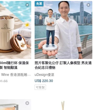
免運
0ml隨行杯 保溫保
照片客製化公仔 訂製人像模型 男友適
製 智能顯溫
合紀念日禮物
Design Your Own Wine 香港酒瓶雕刻禮品專門店
uDesign優湛
US$ 220.30
91.66
可客製