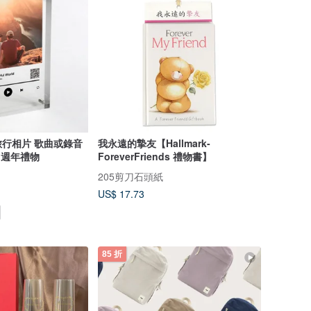
行相片 歌曲或錄音
我永遠的摯友【Hallmark-
 週年禮物
ForeverFriends 禮物書】
205剪刀石頭紙
US$ 17.73
85 折