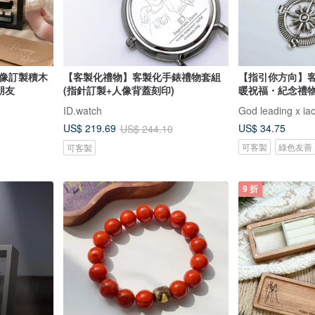
人像訂製積木
【客製化禮物】客製化手錶禮物套組
【指引你方向】客
朋友
(指針訂製+人像背蓋刻印)
暖祝福・紀念禮
ID.watch
God leading x ia
US$ 34.75
US$ 219.69
US$ 244.10
可客製
綠色友善
可客製
9 折