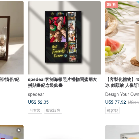
85 折
節/情侶/紀
spedear客制海報照片禮物閨蜜朋友
【客製化禮物】45
拼貼畫紀念裝飾畫
冰 似顏繪 人像訂
spedear
US$ 52.35
US$ 77.92
US$ 
可客製
獨家販售
可客製