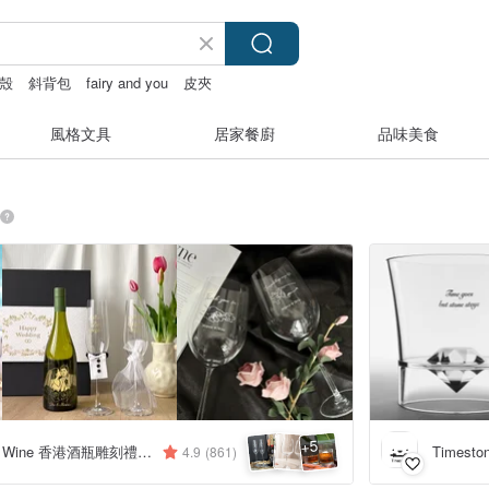
殼
斜背包
fairy and you
皮夾
風格文具
居家餐廚
品味美食
5
+
Design Your Own Wine 香港酒瓶雕刻禮品專門店
Timest
4.9
(861)