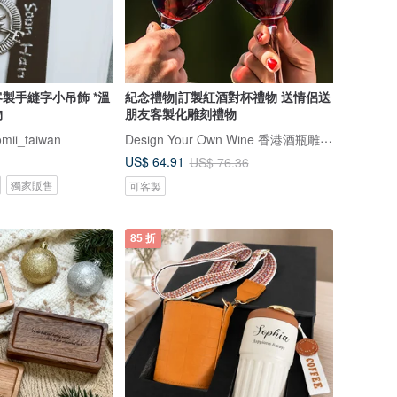
製手縫字小吊飾 *溫
紀念禮物|訂製紅酒對杯禮物 送情侶送
物
朋友客製化雕刻禮物
Design Your Own Wine 香港酒瓶雕刻禮品專門店
omii_taiwan
US$ 64.91
US$ 76.36
獨家販售
可客製
85 折