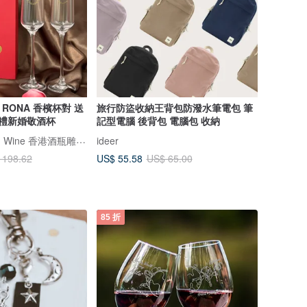
RONA 香檳杯對 送
旅行防盜收納王背包防潑水筆電包 筆
婚禮新婚敬酒杯
記型電腦 後背包 電腦包 收納
Design Your Own Wine 香港酒瓶雕刻禮品專門店
ideer
US$ 55.58
 198.62
US$ 65.00
85 折