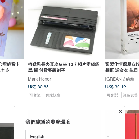
心燈錄音卡
植鞣男長夾真皮皮夾 12卡相片零錢袋
客製化情侶朋友旅
友七夕
黑/褐 付費客製刻字
相框 送女友 生日
Mark Honor
IGREAN艾綠繪
US$ 82.85
US$ 30.12
可客製
獨家販售
可客製
綠色友善
85 折
我們建議的瀏覽環境