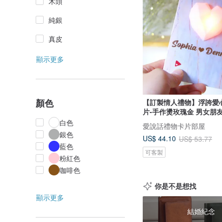
木頭
純銀
真皮
顯示更多
顏色
【訂製情人禮物】浮誇愛
片-手作燙玫瑰金 男女朋
白色
愛說話禮物卡片部屋
銀色
US$ 44.10
US$ 53.77
藍色
可客製
粉紅色
咖啡色
你是不是想找
顯示更多
結婚紀念