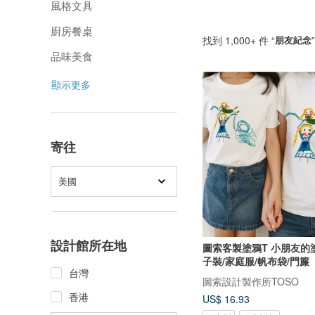
風格文具
廚房餐桌
找到 1,000+ 件 “
朋友紀念
品味美食
顯示更多
寄往
美國
設計館所在地
圖索客製塗鴉T 小朋友的塗鴉印成親
子裝/家庭服/帆布袋/門簾
台灣
圖索設計製作所TOSO
香港
US$ 16.93