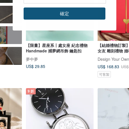
確定
【限量】星座系丨處女座 紀念禮物
【結婚禮物訂製】
Handmade 捕夢網吊飾 鑰匙扣
女友 雕刻禮物 
夢中夢
US$ 29.85
US$ 168.83
US$
可客製
9 折