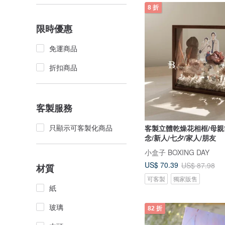
8 折
限時優惠
免運商品
折扣商品
客製服務
只顯示可客製化商品
客製立體乾燥花相框/母親
念/新人/七夕/家人/朋友
小盒子 BOXING DAY
US$ 70.39
US$ 87.98
材質
可客製
獨家販售
紙
玻璃
82 折