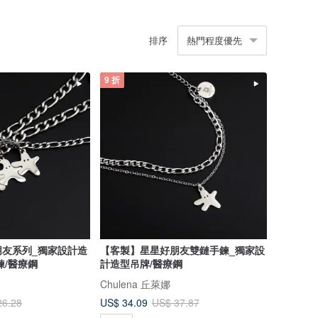
排序
熱門程度優先
9 折
朋友系列_獨家設計造
【客製】星星好朋友雙鏈手鍊_獨家設
鍊/醫療鋼
計造型吊牌/醫療鋼
Chulena 丘萊娜
US$ 34.09
26.28
US$ 37.87