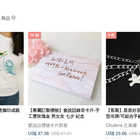
” 商品
79 折
9 折
【專屬訂製禮物】會說話錄音卡片-手
【客製】星星好
工燙玫瑰金 男女友 七夕 紀念
型吊牌/可組合手
愛說話禮物卡片部屋
Chulena 丘萊娜
US$ 37.38
US$ 23.66
US$ 47.31
US$ 