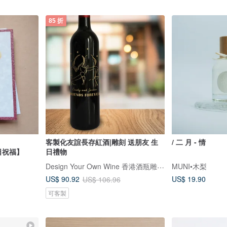
85 折
客製化友誼長存紅酒|雕刻 送朋友 生
/ 二 月 - 情
生日祝福】
日禮物
Design Your Own Wine 香港酒瓶雕刻禮品專門店
MUNI•木梨
US$ 19.90
US$ 90.92
US$ 106.96
可客製