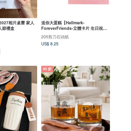
2027相片桌曆 家人
送你大蛋糕【Hallmark-
人節禮盒
ForeverFriends-立體卡片 生日祝
福】
205剪刀石頭紙
US$ 8.25
85 折