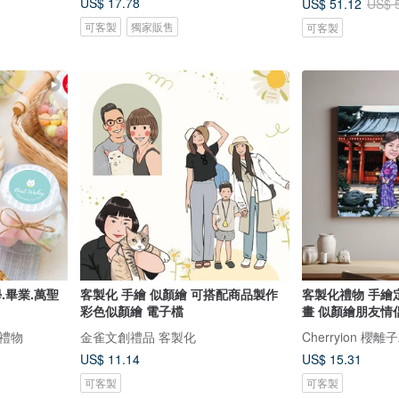
US$ 17.78
US$ 51.12
US$ 
可客製
獨家販售
可客製
.畢業.萬聖
客製化 手繪 似顏繪 可搭配商品製作
客製化禮物 手繪
彩色似顏繪 電子檔
畫 似顏繪朋友情
禮物
金雀文創禮品 客製化
Cherryion 櫻
US$ 11.14
US$ 15.31
可客製
可客製