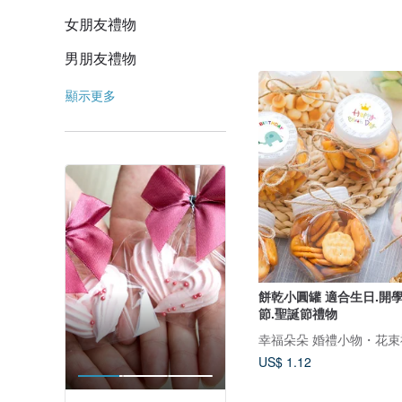
女朋友禮物
男朋友禮物
顯示更多
餅乾小圓罐 適合生日.開學
節.聖誕節禮物
幸福朵朵 婚禮小物・花束
US$ 1.12