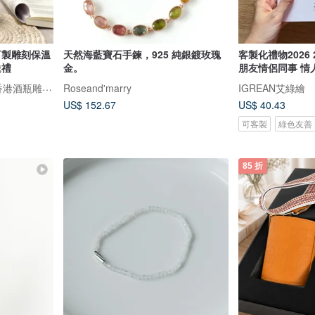
訂製雕刻保溫
天然海藍寶石手鍊，925 純銀鍍玫瑰
客製化禮物2026 
送禮
金。
朋友情侶同事 情
Design Your Own Wine 香港酒瓶雕刻禮品專門店
Roseand'marry
IGREAN艾綠繪
US$ 152.67
US$ 40.43
可客製
綠色友善
85 折