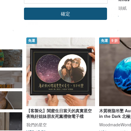
Design Your Own Wine 香港酒瓶雕刻禮品專門店
205剪刀石頭紙
確定
US$ 11.14
US$ 46.70
US$ 54.94
可客製
免運
免運
9 折
【客製化】閨蜜生日當天的真實星空
木質樹脂吊墜 Auror
夜晚好姐妹朋友死黨禮物電子檔
in the Dark 北
我們的星空
WoodmadeWond