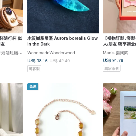
杯隨行杯 似
木質樹脂吊墜 Aurora borealis Glow
【禮物訂製 /客
朋友
in the Dark
人/朋友 獨享禮盒(
Design Your Own Wine 香港酒瓶雕刻禮品專門店
WoodmadeWonderwood
Mao’s 樂陶陶
US$ 91.76
US$ 38.16
US$ 42.40
獨家販售
可客製
免運