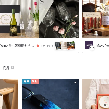
5
+
Design Your Own Wine 香港酒瓶雕刻禮品專門店
Make Yo
4.9
(861)
日
” 商品
免運
9 折