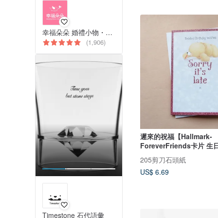
幸福朵朵 婚禮小物・花束禮物
(1,906)
遲來的祝福【Hallmark-
ForeverFriends卡片 
205剪刀石頭紙
US$ 6.69
Timestone 石代語彙