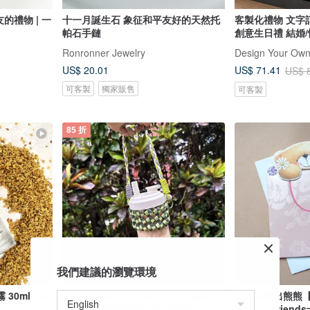
的禮物 | 一
十一月誕生石 象征和平友好的天然托
客製化禮物 文字
帕石手鏈
創意生日禮 結婚
Ronronner Jewelry
US$ 20.01
US$ 71.41
US$ 
可客製
獨家販售
可客製
85 折
我們建議的瀏覽環境
0ml - 共
珍珠奶茶杯 訂製姓名客製化人像吸管
禮物袋冒出熊熊【Ha
水杯大容量便攜出行 生日禮物
ForeverFrie