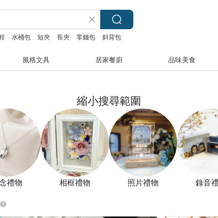
程
水桶包
短夾
長夾
零錢包
斜背包
風格文具
居家餐廚
品味美食
縮小搜尋範圍
念禮物
相框禮物
照片禮物
錄音