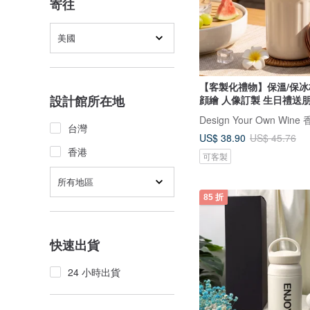
寄往
美國
【客製化禮物】保溫/保冰
設計館所在地
顔繪 人像訂製 生日禮送
台灣
US$ 38.90
US$ 45.76
香港
可客製
所有地區
85 折
快速出貨
24 小時出貨