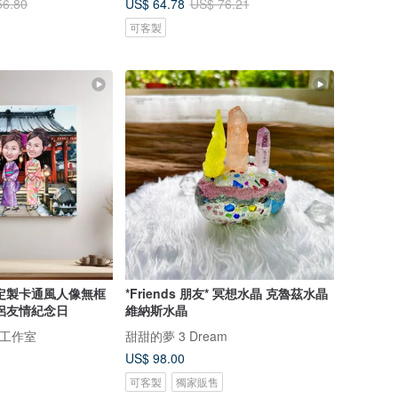
US$ 64.78
56.80
US$ 76.21
可客製
定製卡通風人像無框
*Friends 朋友* 冥想水晶 克魯茲水晶
侶友情紀念日
維納斯水晶
離子工作室
甜甜的夢 3 Dream
US$ 98.00
可客製
獨家販售