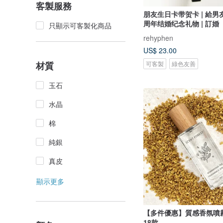
客製服務
朋友生日卡带贺卡 | 給男友
周年结婚纪念礼物 | 訂婚
只顯示可客製化商品
rehyphen
US$ 23.00
可客製
綠色友善
材質
玉石
水晶
棉
純銀
真皮
顯示更多
【多件優惠】質感香氛噴霧 3
18款