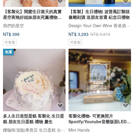
【客製化】閨蜜生日當天的真實
【客製】生日禮物| 波普風訂製頭
星空夜晚好姐妹朋友死黨禮物電
像雕刻酒 送朋友首選 紀念日禮物
子檔
Design Your Own Wine 香港酒瓶雕刻禮品專門店
我們的星空
NT$ 399
NT$ 3,293
NT$ 3,874
可客製
可客製
免運
多人生日造型蛋糕 客製化 生日蛋
客製化禮物- 可更換照片
糕 朋友生日蛋糕 禮物 慶生
Spotify/Youtube音樂版面LED
發光相架
鑠咖啡/甜點專賣店 生日蛋糕 台北 中山/松山 咖啡課程教學 客製化蛋糕
Mini Hands