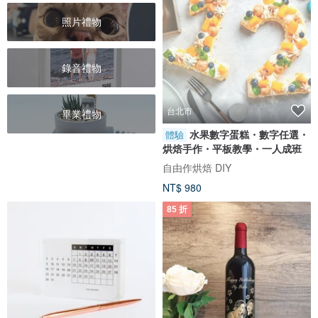
照片禮物
錄音禮物
台北市
畢業禮物
水果數字蛋糕・數字任選・
體驗
烘焙手作・平板教學・一人成班
自由作烘焙 DIY
NT$ 980
85 折