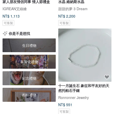
家人朋友情侶同事 情人節禮盒
水晶 維納斯水晶
IGREAN艾綠繪
甜甜的夢 3 Dream
NT$ 1,113
NT$ 2,200
可客製
可客製
你是不是想找
生日禮物
客製化禮物
紀念禮物
十一月誕生石 象征和平友好的天
然托帕石手鏈
相框禮物
Ronronner Jewelry
NT$ 551
可客製