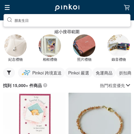
朋友生日
縮小搜尋範圍
紀念禮物
相框禮物
照片禮物
錄音禮物
Pinkoi 跨境直送
Pinkoi 嚴選
免運商品
折扣商
熱門程度優先
找到 15,000+ 件商品