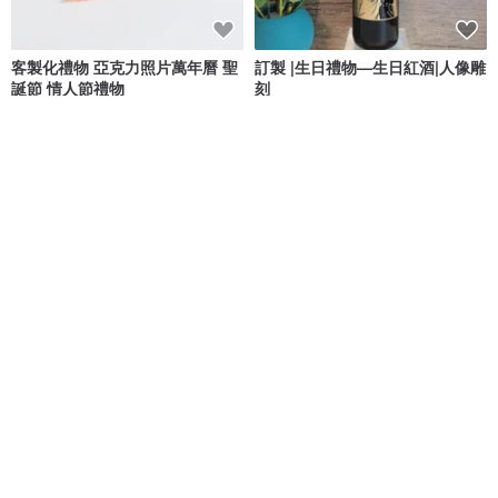
客製化禮物 亞克力照片萬年曆 聖
訂製 |生日禮物—生日紅酒|人像雕
誕節 情人節禮物
刻
Design Your Own Wine 香港酒瓶雕刻禮品專門店
IGREAN艾綠繪
NT$ 640
NT$ 3,213
NT$ 3,780
可客製
可客製
女孩插畫友誼卡 朋友卡片 客製化
獻給我親愛的朋友【Hallmark-卡
生日卡片 友情 手繪 表情 閨蜜
片 生日祝福】