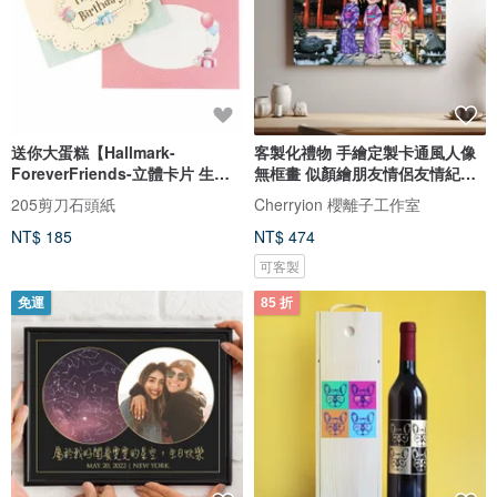
送你大蛋糕【Hallmark-
客製化禮物 手繪定製卡通風人像
ForeverFriends-立體卡片 生日
無框畫 似顏繪朋友情侶友情紀念
祝福】
日
205剪刀石頭紙
Cherryion 櫻離子工作室
NT$ 185
NT$ 474
可客製
免運
85 折