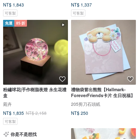
NT$ 1,843
NT$ 1,337
可客製
可客製
免運
85 折
粉繡球花|手作樹脂夜燈 永生花禮
禮物袋冒出熊熊【Hallmark-
盒
ForeverFriends卡片 生日祝福】
菀卉
205剪刀石頭紙
NT$ 1,835
NT$ 2,158
NT$ 250
可客製
你是不是想找