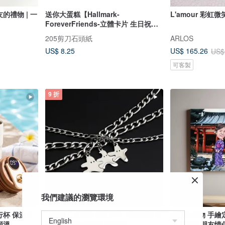
的禮物 | 一
送你大蛋糕【Hallmark-
L'amour 彩虹
ForeverFriends-立體卡片 生日祝
福】
205剪刀石頭紙
ARLOS
US$ 8.25
US$ 165.26
US$
可客製
9 折
我們建議的瀏覽環境
行杯 保溫保
【客製】星星好朋友系列_獨家設計造
客製化禮物 手繪
顯溫
型吊牌/可組合手鍊/醫療鋼
畫 似顏繪朋友情