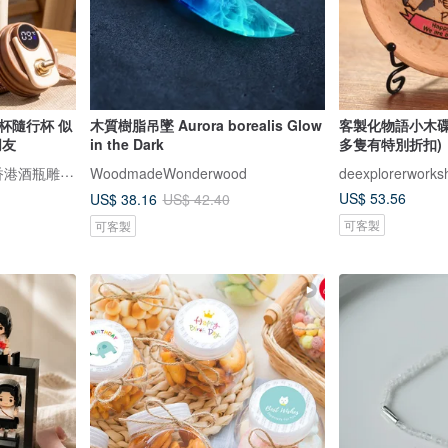
杯隨行杯 似
木質樹脂吊墜 Aurora borealis Glow
客製化物語小木碟
朋友
in the Dark
多隻有特別折扣)
Design Your Own Wine 香港酒瓶雕刻禮品專門店
WoodmadeWonderwood
deexplorerworks
US$ 53.56
US$ 38.16
US$ 42.40
可客製
可客製