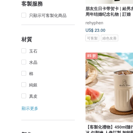
客製服務
朋友生日卡带贺卡 | 給男友
周年结婚纪念礼物 | 訂婚
只顯示可客製化商品
rehyphen
US$ 23.00
可客製
綠色友善
材質
玉石
85 折
水晶
棉
純銀
真皮
顯示更多
【客製化禮物】450ml隨
冰 似顏繪 人像訂製 智能