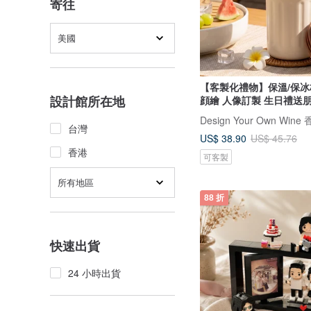
寄往
美國
【客製化禮物】保溫/保冰
設計館所在地
顔繪 人像訂製 生日禮送
台灣
US$ 38.90
US$ 45.76
香港
可客製
所有地區
88 折
快速出貨
24 小時出貨