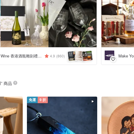
5
+
Design Your Own Wine 香港酒瓶雕刻禮品專門店
Make Yo
4.9
(860)
日
” 商品
免運
9 折