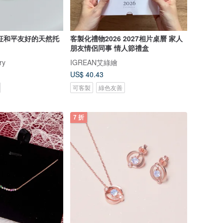
征和平友好的天然托
客製化禮物2026 2027相片桌曆 家人
朋友情侶同事 情人節禮盒
ry
IGREAN艾綠繪
US$ 40.43
可客製
綠色友善
7 折