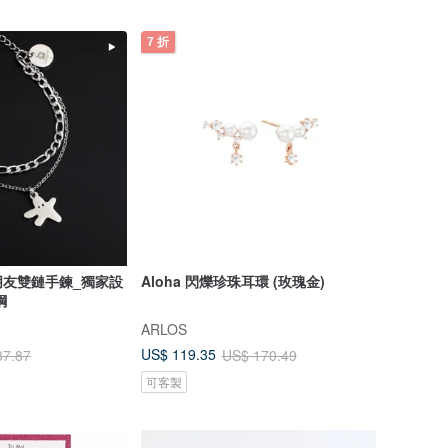
7 折
朋友雙鏈手鍊_獨家設
Aloha 閃爍珍珠耳環 (玫瑰金)
鋼
ARLOS
US$ 119.35
37.87
US$ 170.49
可客製