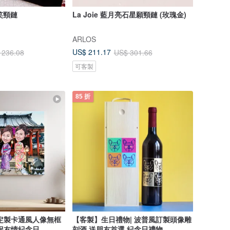
微笑頸鏈
La Joie 藍月亮石星願頸鏈 (玫瑰金)
ARLOS
US$ 211.17
 236.08
US$ 301.66
可客製
85 折
定製卡通風人像無框
【客製】生日禮物| 波普風訂製頭像雕
侶友情紀念日
刻酒 送朋友首選 紀念日禮物