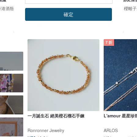
Design Your Own Wine 香港酒瓶雕刻禮品專門店
Chulena 丘萊娜
Cherryion 櫻
確定
US$ 15.31
US$ 23.66
US$ 26.28
可客製
可客製
7 折
一月誕生石 絕美橙石榴石手鍊
L'amour 星星
Ronronner Jewelry
ARLOS