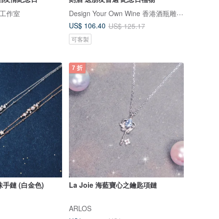
Design Your Own Wine 香港酒瓶雕刻禮品專門店
離子工作室
US$ 106.40
US$ 125.17
可客製
7 折
珍珠手鏈 (白金色)
La Joie 海藍寶心之鑰匙項鏈
ARLOS