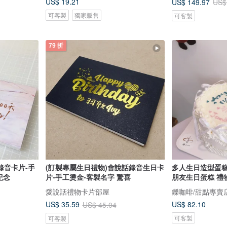
US$ 19.21
US$ 149.97
US$
可客製
獨家販售
可客製
79 折
錄音卡片-手
(訂製專屬生日禮物)會說話錄音生日卡
多人生日造型蛋糕
紀念
片-手工燙金-客製名字 驚喜
朋友生日蛋糕 禮
愛說話禮物卡片部屋
US$ 82.10
US$ 35.59
US$ 45.04
可客製
可客製