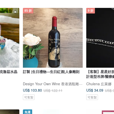
85 折
9 折
晶 克魯茲水晶
訂製 |生日禮物—生日紅酒|人像雕刻
【客製】星星好
計造型吊牌/醫療
Design Your Own Wine 香港酒瓶雕刻禮品專門店
Chulena 丘萊娜
US$ 103.80
US$ 34.09
US$ 122.11
US$ 
可客製
可客製
免運