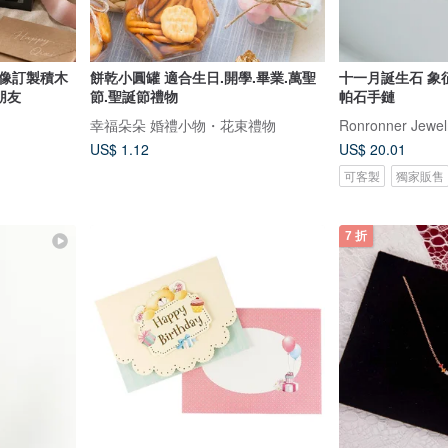
人像訂製積木
餅乾小圓罐 適合生日.開學.畢業.萬聖
十一月誕生石 象
朋友
節.聖誕節禮物
帕石手鏈
幸福朵朵 婚禮小物・花束禮物
Ronronner Jewel
US$ 1.12
US$ 20.01
可客製
獨家販售
7 折