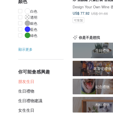
顏色
白色
US$ 77.92
US$ 91.66
透明
可客製
銀色
藍色
綠色
你是不是想找
顯示更多
生日禮物
客製化禮物
你可能會感興趣
朋友生日
紀念禮物
生日禮物
生日禮物建議
相框禮物
女生生日