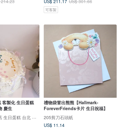
US$ 211.17
 214.23
US$ 301.66
可客製
 客製化 生日蛋糕
禮物袋冒出熊熊【Hallmark-
物 慶生
ForeverFriends卡片 生日祝福】
鑠咖啡/甜點專賣店 生日蛋糕 台北 中山/松山 咖啡課程教學 客製化蛋糕
205剪刀石頭紙
US$ 11.14