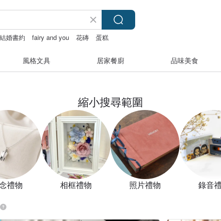
結婚書約
fairy and you
花磚
蛋糕
風格文具
居家餐廚
品味美食
縮小搜尋範圍
念禮物
相框禮物
照片禮物
錄音