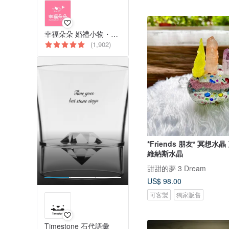
幸福朵朵 婚禮小物・花束禮物
(1,902)
*Friends 朋友* 冥想水
維納斯水晶
甜甜的夢 3 Dream
US$ 98.00
可客製
獨家販售
Timestone 石代語彙