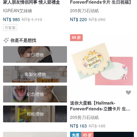
家人朋友情侶同事 情人節禮盒
ForeverFriends卡片 生日祝福】
IGREAN艾綠繪
205剪刀石頭紙
NT$ 980
NT$ 1,113
NT$ 220
NT$ 250
可客製
88 折
你是不是想找
生日禮物
客製化禮物
紀念禮物
送你大蛋糕【Hallmark-
ForeverFriends-立體卡片 生日
相框禮物
祝福】
205剪刀石頭紙
NT$ 163
NT$ 185
免運
85 折