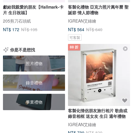
獻給我親愛的朋友【Hallmark-卡
客製化禮物 亞克力照片萬年曆 聖
片 生日祝福】
誕節 情人節禮物
205剪刀石頭紙
IGREAN艾綠繪
NT$ 172
NT$ 195
NT$ 564
NT$ 640
可客製
88 折
你是不是想找
照片禮物
錄音禮物
畢業禮物
客製化情侶朋友旅行相片 歌曲或
錄音相框 送女友 生日 週年禮物
IGREAN艾綠繪
NT$ 730
NT$ 829