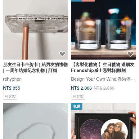
朋友生日卡带贺卡 | 給男友的禮物
【客製化禮物 】生日禮物 送朋友
| 一周年结婚纪念礼物 | 訂婚
Friendship威士忌對杯|雕刻
Design Your Own Wine 香港酒瓶雕刻禮品專門店
rehyphen
NT$ 855
NT$ 2,006
NT$ 2,359
可客製
可客製
免運