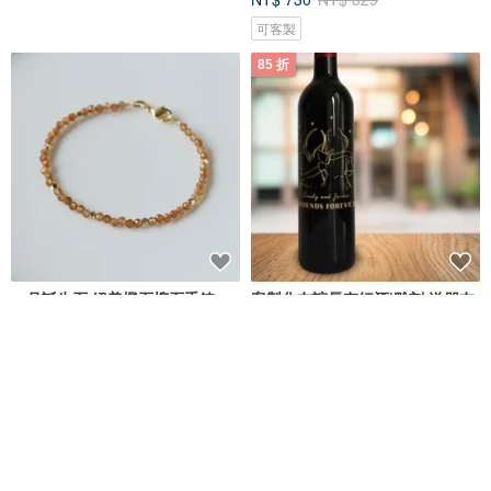
可客製
85 折
一月誕生石 絕美橙石榴石手鍊
客製化友誼長存紅酒|雕刻 送朋友
生日禮物
Design Your Own Wine 香港酒瓶雕刻禮品專門店
Ronronner Jewelry
NT$ 529
NT$ 2,815
NT$ 3,311
可客製
可客製
88 折