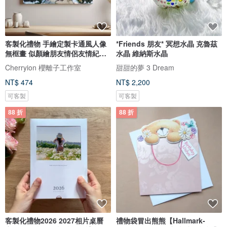
客製化禮物 手繪定製卡通風人像
*Friends 朋友* 冥想水晶 克魯茲
無框畫 似顏繪朋友情侶友情紀念
水晶 維納斯水晶
日
Cherryion 櫻離子工作室
甜甜的夢 3 Dream
NT$ 474
NT$ 2,200
可客製
可客製
88 折
88 折
客製化禮物2026 2027相片桌曆
禮物袋冒出熊熊【Hallmark-