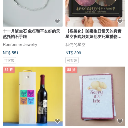
十一月誕生石 象征和平友好的天
【客製化】閨蜜生日當天的真實
然托帕石手鏈
星空夜晚好姐妹朋友死黨禮物電
子檔
Ronronner Jewelry
我們的星空
NT$ 551
NT$ 399
可客製
可客製
85 折
88 折