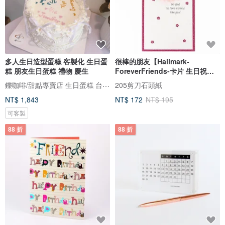
多人生日造型蛋糕 客製化 生日蛋
很棒的朋友【Hallmark-
糕 朋友生日蛋糕 禮物 慶生
ForeverFriends-卡片 生日祝
福】
鑠咖啡/甜點專賣店 生日蛋糕 台北 中山/松山 咖啡課程教學 客製化蛋糕
205剪刀石頭紙
NT$ 1,843
NT$ 172
NT$ 195
可客製
88 折
88 折