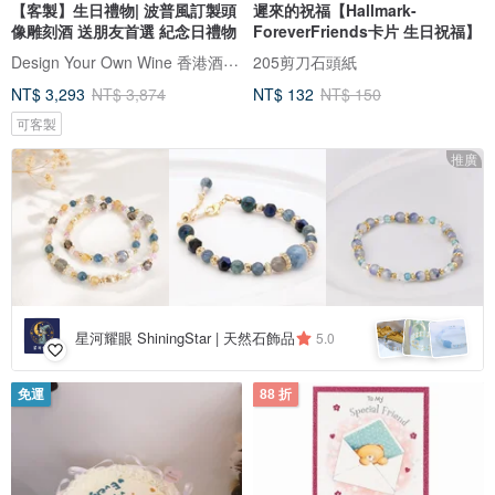
【客製】生日禮物| 波普風訂製頭
遲來的祝福【Hallmark-
像雕刻酒 送朋友首選 紀念日禮物
ForeverFriends卡片 生日祝福】
Design Your Own Wine 香港酒瓶雕刻禮品專門店
205剪刀石頭紙
NT$ 3,293
NT$ 3,874
NT$ 132
NT$ 150
可客製
推廣
星河耀眼 ShiningStar | 天然石飾品
5.0
免運
88 折