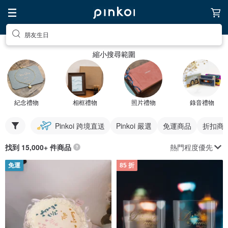
朋友生日
縮小搜尋範圍
紀念禮物
相框禮物
照片禮物
錄音禮物
Pinkoi 跨境直送
Pinkoi 嚴選
免運商品
折扣商
熱門程度優先
找到 15,000+ 件商品
免運
85 折