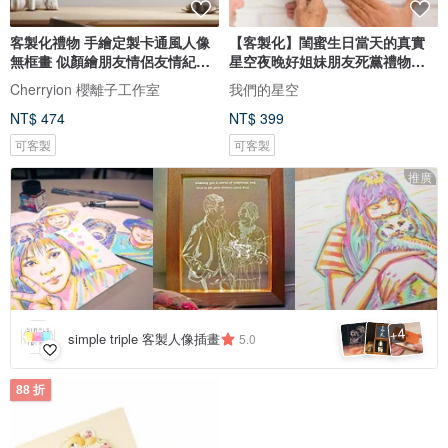
客製化禮物 手繪定製卡通風人像
【客製化】閨蜜生日當天的真實
無框畫 似顏繪朋友情侶友情紀念
星空夜晚好姐妹朋友死黨禮物電
日
子檔
Cherryion 櫻離子工作室
我們的星空
NT$ 474
NT$ 399
可客製
可客製
推廣
4
+
simple triple 客製人像插畫
5.0
88 折