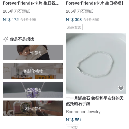
ForeverFriends-卡片 生日祝
ForeverFriends卡片 生日祝福】
福】
205剪刀石頭紙
205剪刀石頭紙
NT$ 172
NT$ 195
NT$ 308
NT$ 350
綠色友善
你是不是想找
生日禮物
客製化禮物
紀念禮物
十一月誕生石 象征和平友好的天
然托帕石手鏈
相框禮物
Ronronner Jewelry
NT$ 551
可客製