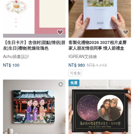
【生日卡片】含信封|甜點|情侶|朋
客製化禮物2026 2027相片桌曆
友|生日|禮物|乾燥玫瑰色
家人朋友情侶同事 情人節禮盒
Achu插畫設計
IGREAN艾綠繪
NT$ 100
NT$ 980
NT$ 1,113
可客製
免運