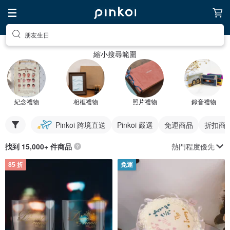
朋友生日
縮小搜尋範圍
紀念禮物
相框禮物
照片禮物
錄音禮物
Pinkoi 跨境直送
Pinkoi 嚴選
免運商品
折扣商
熱門程度優先
找到 15,000+ 件商品
85 折
免運