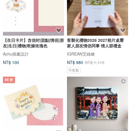
【生日卡片】含信封|甜點|情侶|朋
客製化禮物2026 2027相片桌曆
友|生日|禮物|乾燥玫瑰色
家人朋友情侶同事 情人節禮盒
Achu插畫設計
IGREAN艾綠繪
NT$ 100
NT$ 980
NT$ 1,113
可客製
88 折