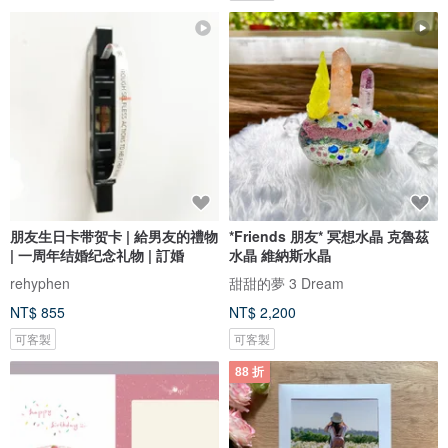
朋友生日卡带贺卡 | 給男友的禮物
*Friends 朋友* 冥想水晶 克魯茲
| 一周年结婚纪念礼物 | 訂婚
水晶 維納斯水晶
rehyphen
甜甜的夢 3 Dream
NT$ 855
NT$ 2,200
可客製
可客製
88 折