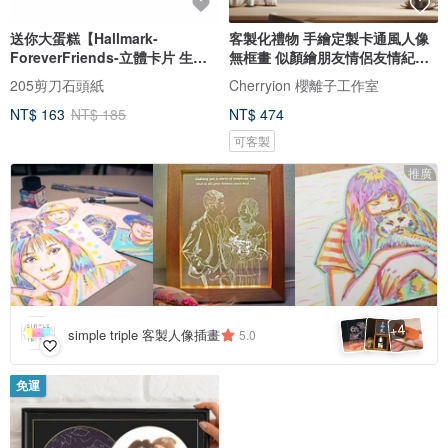
送你大蛋糕【Hallmark-
客製化禮物 手繪定製卡通風人像
ForeverFriends-立體卡片 生日
無框畫 似顏繪朋友情侶友情紀念
祝福】
日
205剪刀石頭紙
Cherryion 櫻離子工作室
NT$ 163
NT$ 185
NT$ 474
可客製
推廣
4
+
simple triple 客製人像插畫
5.0
免運