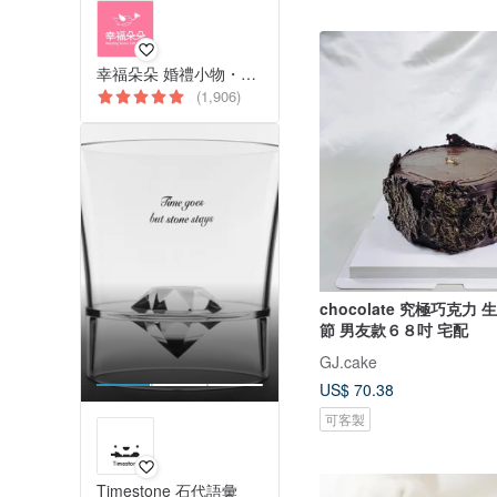
幸福朵朵 婚禮小物・花束禮物
(1,906)
chocolate 究極巧克力
節 男友款６８吋 宅配
GJ.cake
US$ 70.38
可客製
Timestone 石代語彙