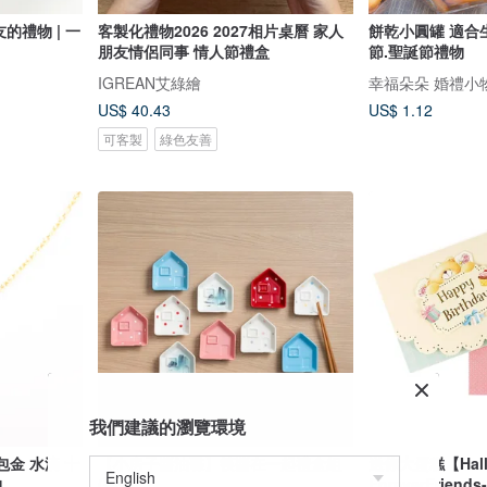
的禮物 | 一
客製化禮物2026 2027相片桌曆 家人
餅乾小圓罐 適合生
朋友情侶同事 情人節禮盒
節.聖誕節禮物
IGREAN艾綠繪
幸福朵朵 婚禮小
US$ 40.43
US$ 1.12
可客製
綠色友善
我們建議的瀏覽環境
 包金 水滴 十
【小房子醬油碟】筷醬在一起禮盒組
送你大蛋糕【Hallm
物
(彩色)
ForeverFrie