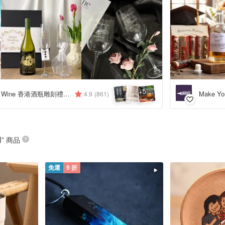
5
+
Design Your Own Wine 香港酒瓶雕刻禮品專門店
Make Yo
4.9
(861)
日
” 商品
免運
9 折