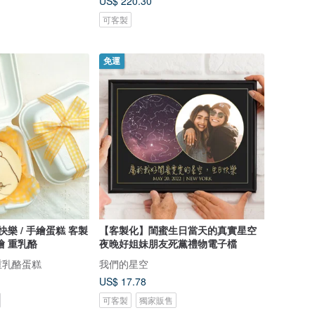
US$ 220.30
可客製
免運
樂 / 手繪蛋糕 客製
【客製化】閨蜜生日當天的真實星空
繪 重乳酪
夜晚好姐妹朋友死黨禮物電子檔
重乳酪蛋糕
我們的星空
US$ 17.78
可客製
獨家販售