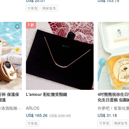
US$ 20.01
US$ 103.75
可客製
獨家販售
7 折
行杯 保溫保
L'amour 彩虹微笑頸鏈
4吋熊熊祝你生日快
顯溫
化生日蛋糕 似顏
Design Your Own Wine 香港酒瓶雕刻禮品專門店
ARLOS
作夢吧！客製化
US$ 31.18
US$ 165.26
US$ 236.08
可客製
獨家販售
可客製