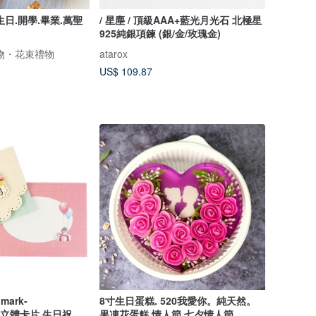
日.開學.畢業.萬聖
/ 星塵 / 頂級AAA+藍光月光石 北極星
925純銀項鍊 (銀/金/玫瑰金)
物・花束禮物
atarox
US$ 109.87
ark-
8寸生日蛋糕. 520我愛你。純天然。
nds-立體卡片 生日祝
果凍花蛋糕.情人節,七夕情人節