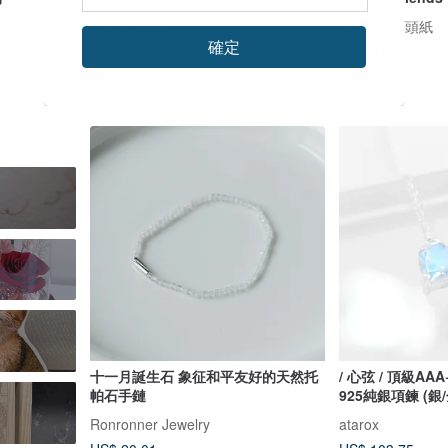
福】
Mao’s 樂陶陶
205剪刀石頭紙
確定
US$ 48.11
US$ 8.25
獨家販售
十一月誕生石 象征和平友好的天然托
/ 心弦 / 頂級A
帕石手鏈
925純銀項鍊 (銀
Ronronner Jewelry
atarox