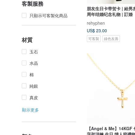
客製服務
朋友生日卡带贺卡 | 給男友
周年结婚纪念礼物 | 訂婚
只顯示可客製化商品
rehyphen
US$ 23.00
可客製
綠色友善
材質
玉石
水晶
棉
純銀
真皮
顯示更多
【Angel & Me】14KGF
字架項鍊 生日 情人節禮