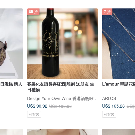
85 折
7 折
 生日蛋糕 情人
客製化友誼長存紅酒|雕刻 送朋友 生
L'amour 聖誕花
日禮物
Design Your Own Wine 香港酒瓶雕刻禮品專門店
ARLOS
US$ 90.92
US$ 165.26
US$ 106.96
US$
可客製
可客製