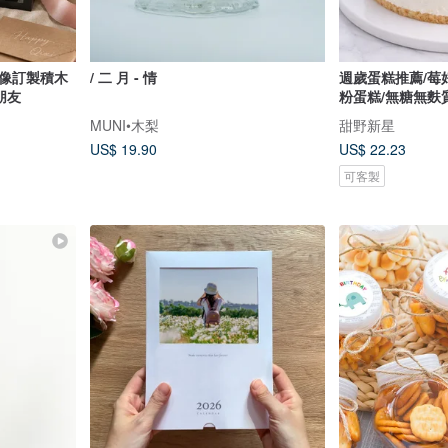
人像訂製積木
/ 二 月 - 情
週歲蛋糕推薦/莓
朋友
粉蛋糕/無糖無麩
MUNI•木梨
甜野新星
US$ 19.90
US$ 22.23
可客製