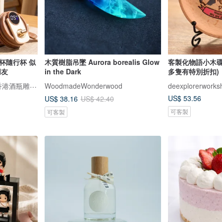
杯隨行杯 似
木質樹脂吊墜 Aurora borealis Glow
客製化物語小木碟
朋友
in the Dark
多隻有特別折扣)
Design Your Own Wine 香港酒瓶雕刻禮品專門店
WoodmadeWonderwood
deexplorerworks
US$ 53.56
US$ 38.16
US$ 42.40
可客製
可客製