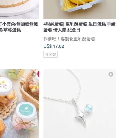
好小雲朵/無加糖無澱
4吋純蛋糕| 重乳酪蛋糕 生日蛋糕 手繪
質/草莓蛋糕
蛋糕 情人節 紀念日
作夢吧！客製化重乳酪蛋糕
US$ 17.82
可客製