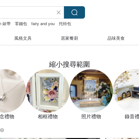
ch 錶帶
零錢包
fairy and you
托特包
風格文具
居家餐廚
品味美食
縮小搜尋範圍
念禮物
相框禮物
照片禮物
錄音