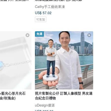
Cathy手工藝術果凍
US$ 57.02
可客製
免運
AA+藍光心形月光石
照片客製化公仔 訂製人像模型 男友適
/金/玫瑰金)
合紀念日禮物
uDesign優湛