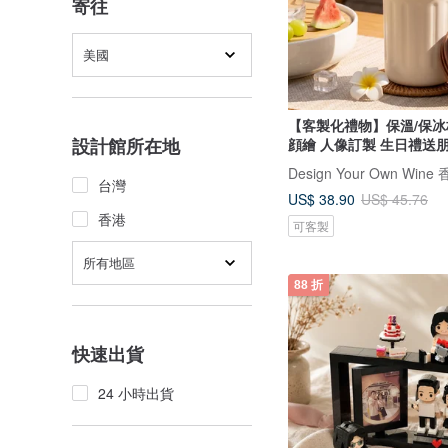
寄往
美國
【客製化禮物】保溫/保冰
設計館所在地
顔繪 人像訂製 生日禮送
台灣
US$ 38.90
US$ 45.76
香港
可客製
所有地區
88 折
快速出貨
24 小時出貨