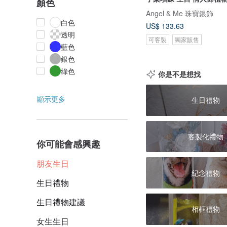
顏色
Angel & Me 珠寶銀飾
白色
US$ 133.63
透明
可客製
獨家販售
藍色
銀色
綠色
你是不是想找
顯示更多
生日禮物
客製化禮物
你可能會感興趣
朋友生日
紀念禮物
生日禮物
生日禮物建議
相框禮物
女生生日