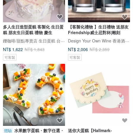
多人生日造型蛋糕 客製化 生日蛋
【客製化禮物 】生日禮物 送朋友
糕 朋友生日蛋糕 禮物 慶生
Friendship威士忌對杯|雕刻
鑠咖啡/甜點專賣店 生日蛋糕 台北 中山/松山 咖啡課程教學 客製化蛋糕
Design Your Own Wine 香港酒瓶雕刻禮品專門店
NT$ 1,622
NT$ 1,843
NT$ 2,006
NT$ 2,359
可客製
可客製
台北市
水果數字蛋糕・數字任選・
送你大蛋糕【Hallmark-
體驗