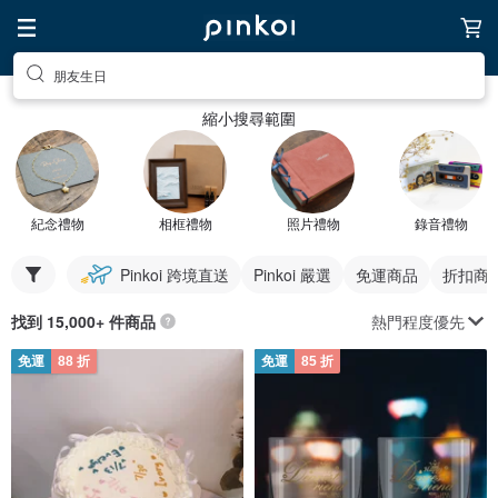
朋友生日
縮小搜尋範圍
紀念禮物
相框禮物
照片禮物
錄音禮物
Pinkoi 跨境直送
Pinkoi 嚴選
免運商品
折扣商
熱門程度優先
找到 15,000+ 件商品
免運
88 折
免運
85 折