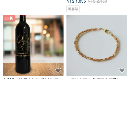
NT$ 1,835
NT$ 2,158
可客製
85 折
客製化友誼長存紅酒|雕刻 送朋友
一月誕生石 絕美橙石榴石手鍊
生日禮物
Design Your Own Wine 香港酒瓶雕刻禮品專門店
Ronronner Jewelry
NT$ 2,815
NT$ 3,311
NT$ 529
可客製
可客製
免運
88 折
88 折