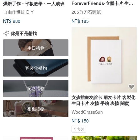
ForeverFriends-立體卡片 生日
烘焙手作・平板教學・一人成班
祝福】
自由作烘焙 DIY
205剪刀石頭紙
NT$ 980
NT$ 185
你是不是想找
生日禮物
客製化禮物
紀念禮物
女孩插畫友誼卡 朋友卡片 客製化
生日卡片 友情 手繪 表情 閨蜜
相框禮物
WoodGrassSun
NT$ 150
可客製