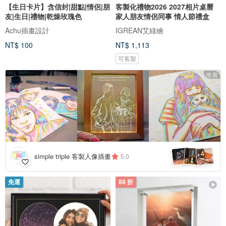
【生日卡片】含信封|甜點|情侶|朋
客製化禮物2026 2027相片桌曆
友|生日|禮物|乾燥玫瑰色
家人朋友情侶同事 情人節禮盒
Achu插畫設計
IGREAN艾綠繪
NT$ 100
NT$ 1,113
可客製
推廣
4
+
simple triple 客製人像插畫
5.0
免運
88 折