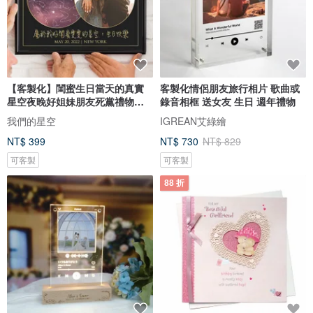
【客製化】閨蜜生日當天的真實
客製化情侶朋友旅行相片 歌曲或
星空夜晚好姐妹朋友死黨禮物電
錄音相框 送女友 生日 週年禮物
子檔
我們的星空
IGREAN艾綠繪
NT$ 399
NT$ 730
NT$ 829
可客製
可客製
88 折