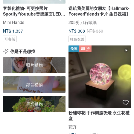
客製化禮物- 可更換照片
送給我美麗的女朋友【Hallmark-
Spotify/Youtube音樂版面LED
ForeverFriends卡片 生日祝福】
發光相架
Mini Hands
205剪刀石頭紙
NT$ 1,337
NT$ 308
NT$ 350
可客製
綠色友善
免運
85 折
你是不是想找
照片禮物
錄音禮物
畢業禮物
粉繡球花|手作樹脂夜燈 永生花禮
盒
菀卉