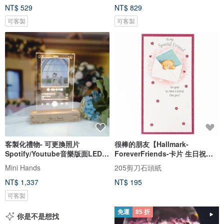
NT$ 529
NT$ 829
可客製
可客製
客製化禮物- 可更換照片
很棒的朋友【Hallmark-
Spotify/Youtube音樂版面LED
ForeverFriends-卡片 生日祝
發光相架
福】
Mini Hands
205剪刀石頭紙
NT$ 1,337
NT$ 195
可客製
免運
85 折
你是不是想找