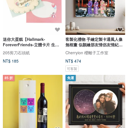
送你大蛋糕【Hallmark-
客製化禮物 手繪定製卡通風人像
ForeverFriends-立體卡片 生日
無框畫 似顏繪朋友情侶友情紀念
祝福】
日
205剪刀石頭紙
Cherryion 櫻離子工作室
NT$ 185
NT$ 474
可客製
85 折
免運