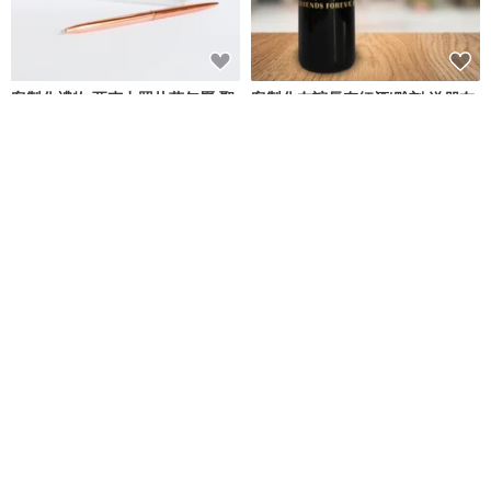
客製化禮物 亞克力照片萬年曆 聖
客製化友誼長存紅酒|雕刻 送朋友
誕節 情人節禮物
生日禮物
Design Your Own Wine 香港酒瓶雕刻禮品專門店
IGREAN艾綠繪
NT$ 640
NT$ 2,815
NT$ 3,311
可客製
可客製
免運
【清貨特價優惠】簡約立方鋯石
送給我可愛的姐妹【Hallmark-