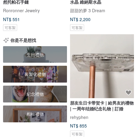
然托帕石手鏈
水晶 維納斯水晶
Ronronner Jewelry
甜甜的夢 3 Dream
NT$ 551
NT$ 2,200
可客製
可客製
你是不是想找
生日禮物
客製化禮物
紀念禮物
朋友生日卡带贺卡 | 給男友的禮物
| 一周年结婚纪念礼物 | 訂婚
相框禮物
rehyphen
NT$ 855
可客製