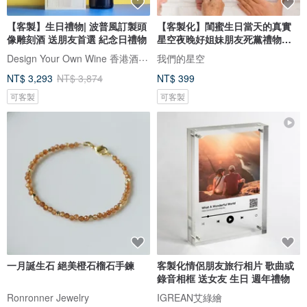
【客製】生日禮物| 波普風訂製頭
【客製化】閨蜜生日當天的真實
像雕刻酒 送朋友首選 紀念日禮物
星空夜晚好姐妹朋友死黨禮物電
子檔
Design Your Own Wine 香港酒瓶雕刻禮品專門店
我們的星空
NT$ 3,293
NT$ 3,874
NT$ 399
可客製
可客製
一月誕生石 絕美橙石榴石手鍊
客製化情侶朋友旅行相片 歌曲或
錄音相框 送女友 生日 週年禮物
Ronronner Jewelry
IGREAN艾綠繪