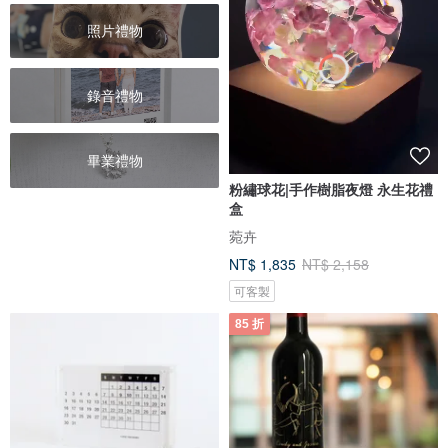
照片禮物
錄音禮物
畢業禮物
粉繡球花|手作樹脂夜燈 永生花禮
盒
菀卉
NT$ 1,835
NT$ 2,158
可客製
85 折