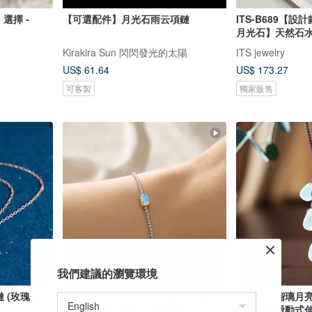
 選擇 -
【可選配件】月光石雨云項鏈
ITS-B689【
月光石】天然石
Kirakira Sun 閃閃發光的太陽
ITS jewelry
US$ 61.64
US$ 173.27
可客製
獨家販售
我們建議的瀏覽環境
鏈 (玫瑰金)
Lunar Thread 月光石手鍊 | 天然月光
月之雫｜瑠璃月
石925銀鋯石手鍊 长度可调节
級不鏽鋼滑動式