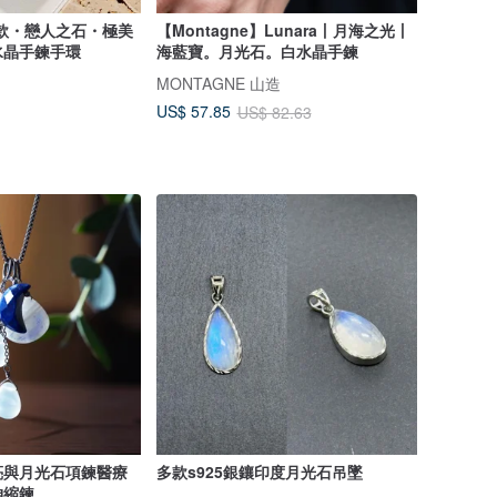
設計款・戀人之石・極美
【Montagne】Lunara丨月海之光丨
水晶手鍊手環
海藍寶。月光石。白水晶手鍊
MONTAGNE 山造
US$ 57.85
US$ 82.63
亮與月光石項鍊醫療
多款s925銀鑲印度月光石吊墜
伸縮鍊