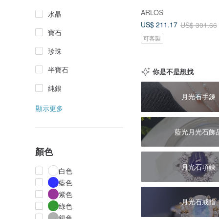
ARLOS
水晶
US$ 211.17
US$ 301.66
寶石
可客製
珍珠
半寶石
你是不是想找
純銀
月光石手鍊
顯示更多
藍光月光石飾
顏色
月光石項鍊
白色
藍色
紫色
月光石戒指
綠色
銀色