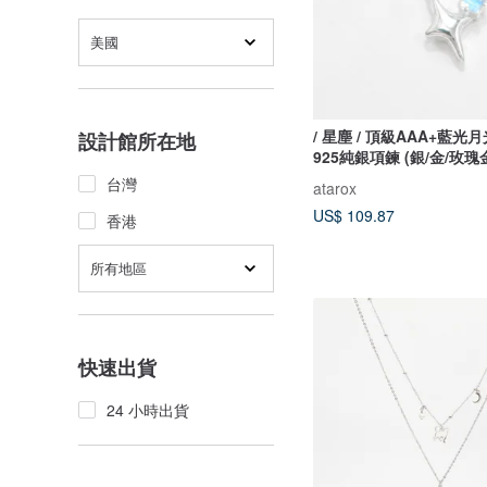
美國
/ 星塵 / 頂級AAA+藍光
設計館所在地
925純銀項鍊 (銀/金/玫瑰
台灣
atarox
US$ 109.87
香港
所有地區
快速出貨
24 小時出貨