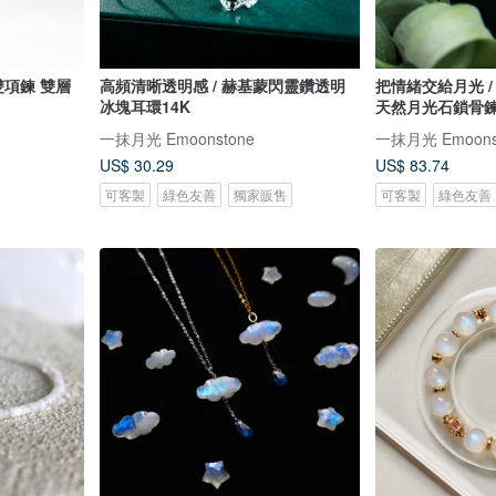
語雙項鍊 雙層
高頻清晰透明感 / 赫基蒙閃靈鑽透明
把情緒交給月光 / 胖嘟五芒星星 藍
冰塊耳環14K
天然月光石鎖骨鍊
一抹月光 Emoonstone
一抹月光 Emoons
US$ 30.29
US$ 83.74
可客製
綠色友善
獨家販售
可客製
綠色友善