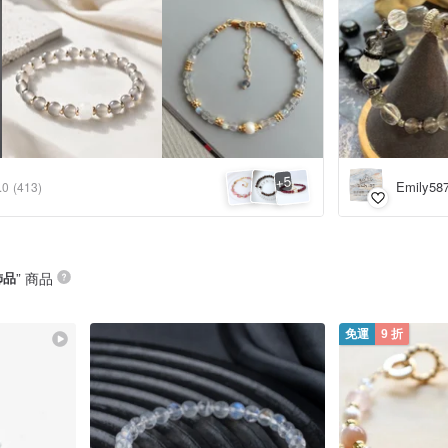
5
+
.0
(413)
飾品
” 商品
免運
9 折