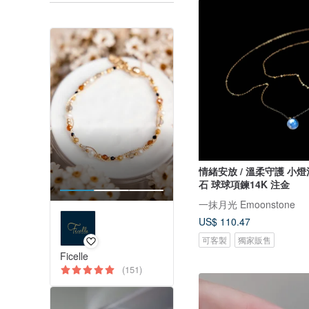
情緒安放 / 溫柔守護 小燈泡藍暈月光
石 球球項鍊14K 注金
一抹月光 Emoonstone
US$ 110.47
可客製
獨家販售
Ficelle
(151)