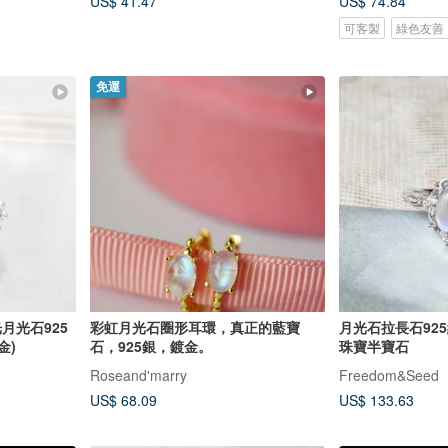
US$ 41.47
US$ 74.84
可客製
綠色友善
免運
光月光石925
彩虹月光石圈形耳環，真正的藍寶
月光石拉長石92
金)
石，925銀，鍍金。
珠寶半寶石
Roseand'marry
Freedom&Seed
US$ 68.09
US$ 133.63