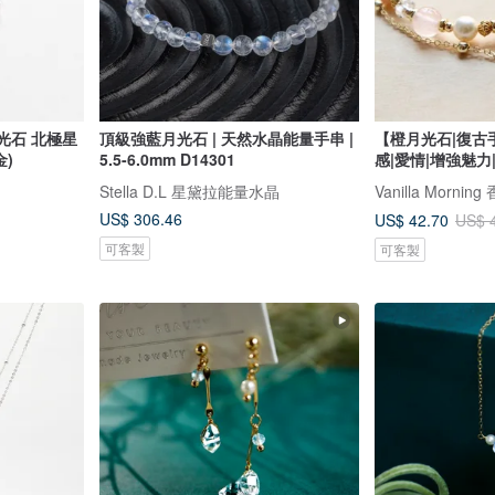
月光石 北極星
頂級強藍月光石 | 天然水晶能量手串 |
【橙月光石|復古
金)
5.5-6.0mm D14301
感|愛情|增強魅力
Stella D.L 星黛拉能量水晶
Vanilla Morni
US$ 306.46
US$ 42.70
US$ 
可客製
可客製