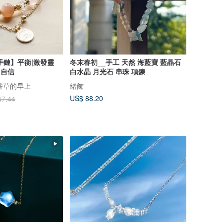
手鏈】平衡|激發靈
冬末春初__手工 天然 海藍寶 藍晶石
|自信
白水晶 月光石 串珠 項鍊
ng 香草的早上
緒飾
US$ 88.20
47.44