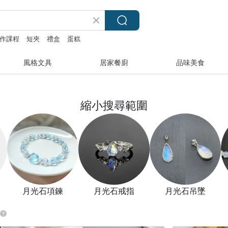
作課程
短夾
禮盒
蛋糕
風格文具
居家餐廚
品味美食
縮小搜尋範圍
月光石項鍊
月光石戒指
月光石吊墜