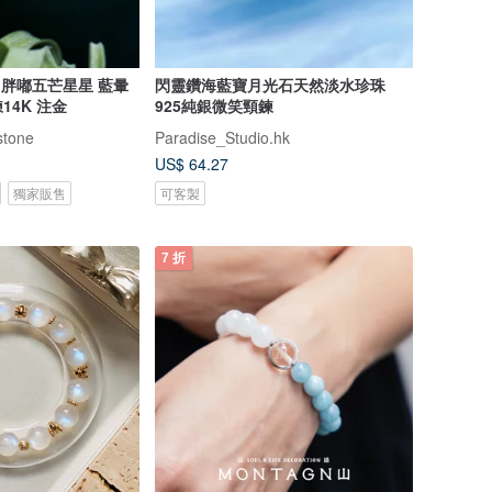
暈
閃靈鑽海藍寶月光石天然淡水珍珠
14K 注金
925純銀微笑頸鍊
tone
Paradise_Studio.hk
US$ 64.27
獨家販售
可客製
7 折