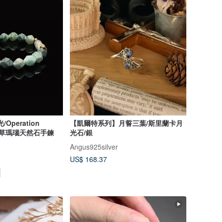
Operation
【凱爾特系列】月誓三葉/斯里蘭卡月
】水草瑪瑙天然石手鍊
光石/銀
Angus925silver
US$ 168.37