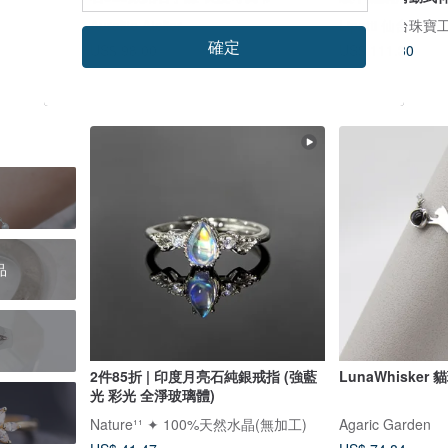
Auralite Atelier
Lipatti 仙台珠寶
確定
US$ 98.00
US$ 111.30
品
2件85折 | 印度月亮石純銀戒指 (強藍
LunaWhiske
光 彩光 全淨玻璃體)
Nature¹¹ ✦ 100%天然水晶(無加工)
Agaric Garden