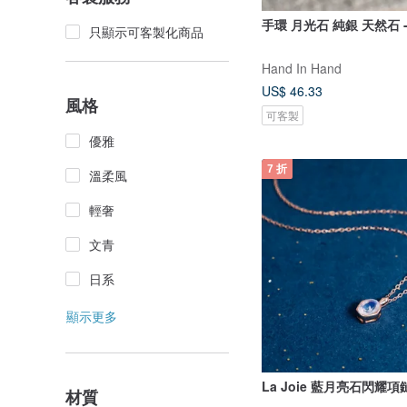
手環 月光石 純銀 天然石 -
只顯示可客製化商品
Hand In Hand
US$ 46.33
風格
可客製
優雅
7 折
溫柔風
輕奢
文青
日系
顯示更多
La Joie 藍月亮石閃耀項
材質