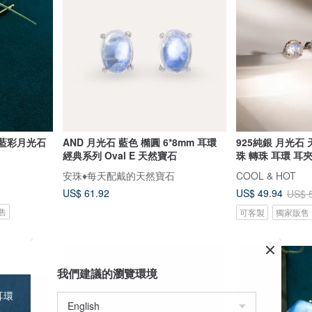
AND 月光石 藍色 橢圓 6*8mm 耳環
925純銀 月光石
經典系列 Oval E 天然寶石
珠 轉珠 耳環 耳
安珠♦️每天配戴的天然寶石
COOL & HOT
US$ 61.92
US$ 49.94
US$ 
售
可客製
獨家販售
我們建議的瀏覽環境
耳環