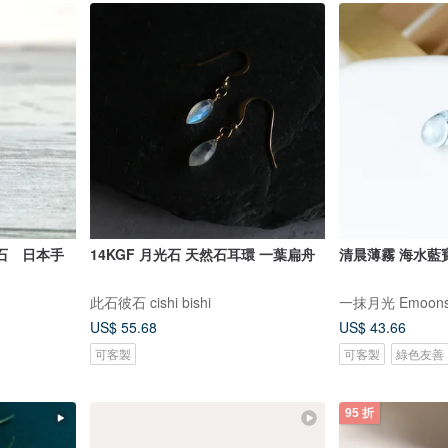
石 日本手
14KGF 月光石 天然石耳環 一葉扁舟
清晨薄霧 海水藍
此石彼石 cishi bishi
一抹月光 Emoons
US$ 55.68
US$ 43.66
可客製
可客製
綠色友善
95 折