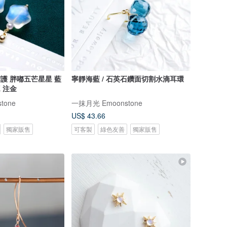
星 藍
寧靜海藍 / 石英石鑽面切割水滴耳環
 注金
tone
一抹月光 Emoonstone
US$ 43.66
獨家販售
可客製
綠色友善
獨家販售