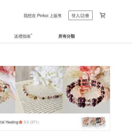
我想在 Pinkoi 上販售
登入/註冊
送禮指南
所有分類
4
+
al Healing
5.0
(371)