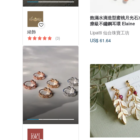
飽滿水滴造型蜜桃月光石
療級不鏽鋼耳環 Elaine
緒飾
Lipatti 仙台珠寶工坊
(3)
US$ 61.64