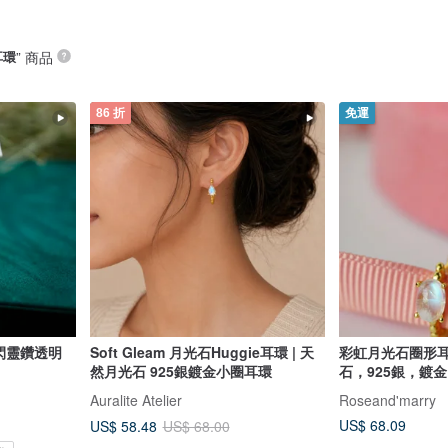
耳環
” 商品
86 折
免運
Soft Gleam 月光石Huggie耳環 | 天
彩虹月光石圈形
然月光石 925銀鍍金小圈耳環
石，925銀，鍍
Auralite Atelier
Roseand'marry
US$ 68.09
US$ 58.48
US$ 68.00