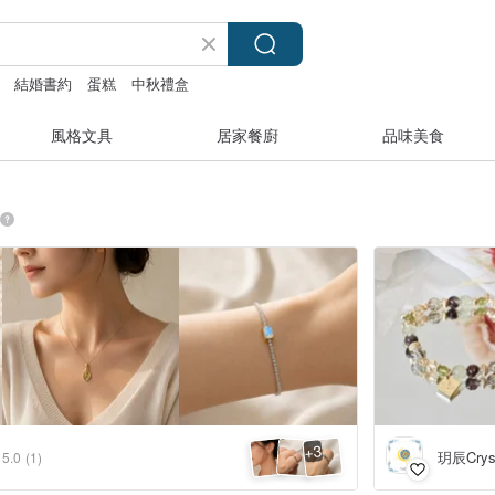
結婚書約
蛋糕
中秋禮盒
風格文具
居家餐廚
品味美食
3
+
玥辰Cryst
5.0
(1)