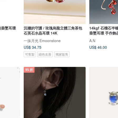
銀垂墜耳環
沉穩的守護 / 玫瑰烏龍立體三角茶包
14kgf 石榴石
石英石水晶耳環 14K
垂墜耳環 手作飾
一抹月光 Emoonstone
A.N
US$ 34.75
US$ 46.00
可客製
綠色友善
獨家販售
95 折