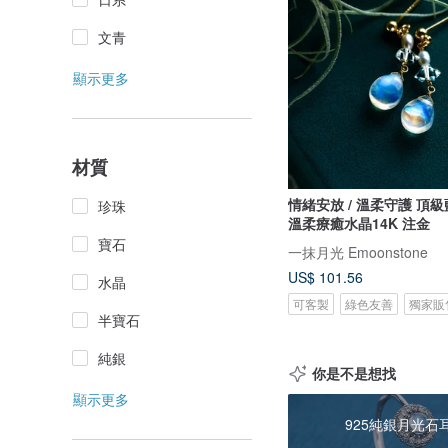
文青
顯示更多
材質
情緒安放 / 溫柔守護 頂級藍彩月光石
珍珠
溫柔療癒水晶14K 注金
寶石
一抹月光 Emoonstone
US$ 101.56
水晶
可客製
綠色友善
獨家販
半寶石
純銀
你是不是想找
顯示更多
925純銀月光石