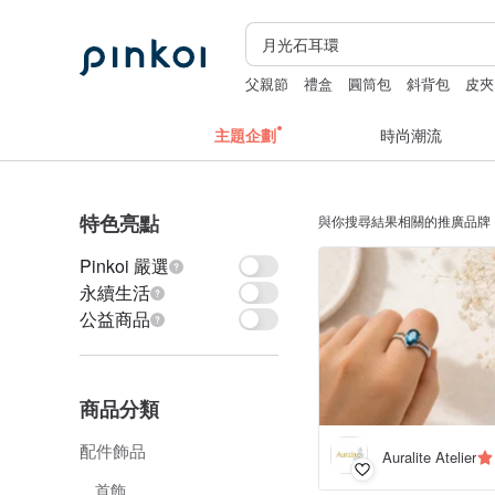
父親節
禮盒
圓筒包
斜背包
皮夾
主題企劃
時尚潮流
特色亮點
與你搜尋結果相關的推廣品牌
Pinkoi 嚴選
永續生活
公益商品
商品分類
配件飾品
Auralite Atelier
首飾