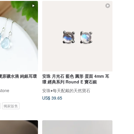
寶原礦水滴 純銀耳環
安珠 月光石 藍色 圓形 蛋面 4mm 耳
環 經典系列 Round E 寶石銀
tone
安珠♦️每天配戴的天然寶石
US$ 39.65
獨家販售