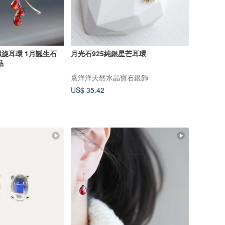
半螺旋耳環 1月誕生石
月光石925純銀星芒耳環
品
熹洋洋天然水晶寶石銀飾
US$ 35.42