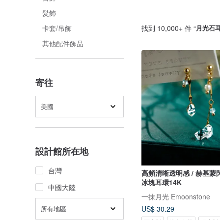
髮飾
找到 10,000+ 件 “
月光石
卡套/吊飾
其他配件飾品
寄往
美國
設計館所在地
台灣
高頻清晰透明感 / 赫基蒙閃靈鑽透明
冰塊耳環14K
中國大陸
一抹月光 Emoonstone
所有地區
US$ 30.29