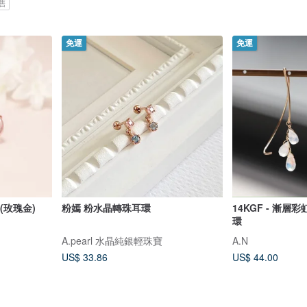
售
免運
免運
(玫瑰金)
粉嫣 粉水晶轉珠耳環
14KGF - 漸
環
A.pearl 水晶純銀輕珠寶
A.N
US$ 33.86
US$ 44.00