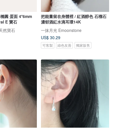
橢圓 蛋面 4*6mm
把能量留在身體裡 / 紅酒醇色 石榴石
l E 寶石
濃郁酒紅水滴耳環14K
的天然寶石
一抹月光 Emoonstone
US$ 30.29
可客製
綠色友善
獨家販售