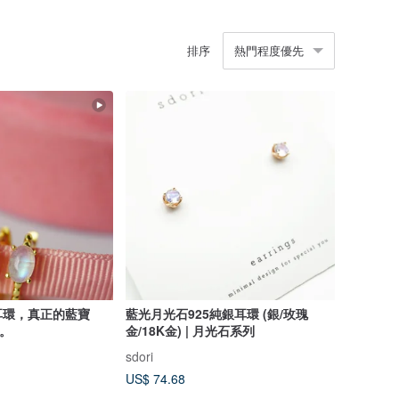
排序
熱門程度優先
耳環，真正的藍寶
藍光月光石925純銀耳環 (銀/玫瑰
金。
金/18K金) | 月光石系列
sdori
US$ 74.68