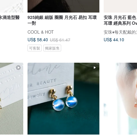
水滴造型醫
925純銀 細版 圈圈 月光石 易扣 耳環
安珠 月光石 藍色 
一對
耳環 經典系列 Ova
COOL & HOT
安珠♦️每天配戴
US$ 44.10
US$ 58.40
US$ 61.47
可客製
獨家販售