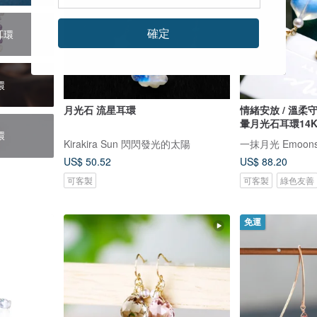
確定
耳環
環
月光石 流星耳環
情緒安放 / 溫柔守護 胖嘟五芒星
暈月光石耳環14K
環
Kirakira Sun 閃閃發光的太陽
一抹月光 Emoons
US$ 50.52
US$ 88.20
可客製
可客製
綠色友善
免運