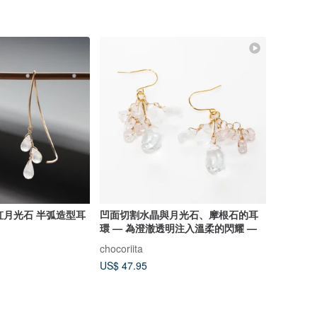
層彩虹月光石 半弧造型耳
凹面切割水晶與月光石、摩根石的耳
環 — 為澄澈透明注入溫柔的閃耀 —
chocoriita
US$ 47.95