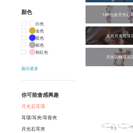
顏色
14K包金月光石
白色
金色
天然月光石耳
藍色
銀色
粉紅色
月光石轉珠耳
顯示更多
你可能會感興趣
月光石耳環
耳環/耳夾/耳骨夾
月光石耳夾