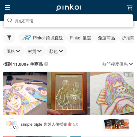
月光石耳環
Pinkoi 跨境直送
Pinkoi 嚴選
免運商品
折扣商
風格
材質
顏色
熱門程度優先
找到 11,000+ 件商品
推廣
4
+
simple triple 客製人像插畫
5.0