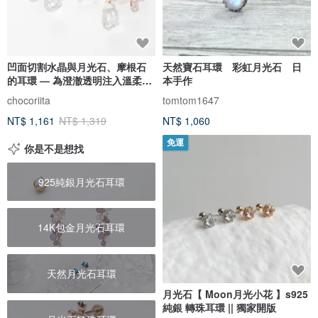
凹面切割水晶與月光石、摩根石
天然寶石耳環 彩虹月光石 日
的耳環 — 為澄澈透明注入溫柔的
本手作
閃耀 —
chocoriita
tomtom1647
NT$ 1,161
NT$ 1,319
NT$ 1,060
免運
你是不是想找
925純銀月光石耳環
14K包金月光石耳環
天然月光石耳環
月光石【 Moon月光小花 】s925
純銀 轉珠耳環 || 獨家開版