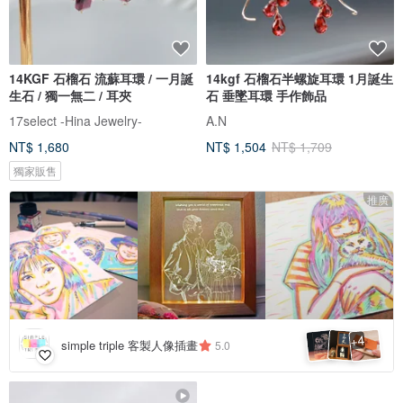
14KGF 石榴石 流蘇耳環 / 一月誕
14kgf 石榴石半螺旋耳環 1月誕生
生石 / 獨一無二 / 耳夾
石 垂墜耳環 手作飾品
17select -Hina Jewelry-
A.N
NT$ 1,680
NT$ 1,504
NT$ 1,709
獨家販售
推廣
4
+
simple triple 客製人像插畫
5.0