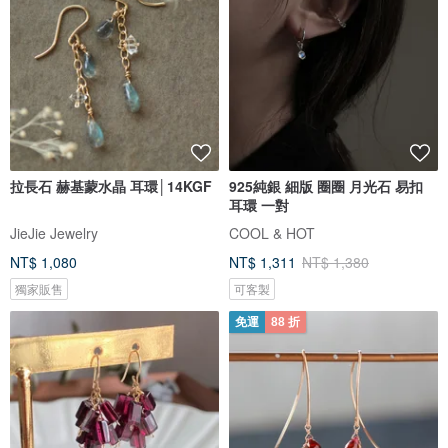
拉長石 赫基蒙水晶 耳環│14KGF
925純銀 細版 圈圈 月光石 易扣
耳環 一對
JieJie Jewelry
COOL & HOT
NT$ 1,080
NT$ 1,311
NT$ 1,380
獨家販售
可客製
免運
88 折