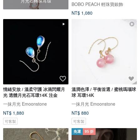
月光石轉珠耳環
BOBO PEACH 輕珠寶銀飾
NT$ 1,080
情緒安放 / 溫柔守護 冰滴閃耀月
溫潤色澤 / 平衡首選 / 蜜桃瑪瑙球
光 透體月光石耳環14K 注金
球 耳環14K
一抹月光 Emoonstone
一抹月光 Emoonstone
NT$ 1,880
NT$ 880
可客製
可客製
免運
95 折