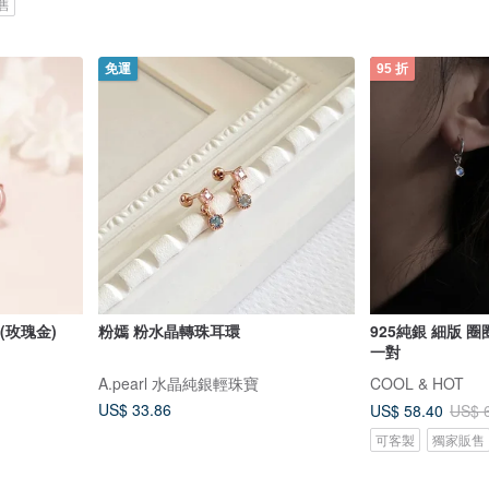
售
免運
95 折
(玫瑰金)
粉嫣 粉水晶轉珠耳環
925純銀 細版 圈
一對
A.pearl 水晶純銀輕珠寶
COOL & HOT
US$ 33.86
US$ 58.40
US$ 
可客製
獨家販售