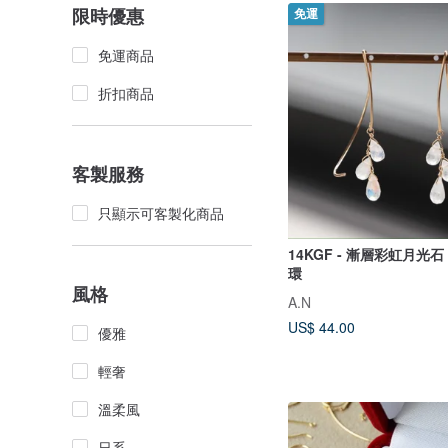
限時優惠
免運
免運商品
折扣商品
客製服務
只顯示可客製化商品
14KGF - 漸層彩虹月光
環
風格
A.N
US$ 44.00
優雅
輕奢
溫柔風
日系