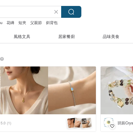
ou
花磚
短夾
父親節
斜背包
風格文具
居家餐廚
品味美食
3
+
玥辰Cryst
5.0
(1)