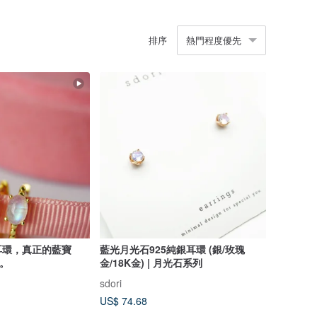
排序
熱門程度優先
耳環，真正的藍寶
藍光月光石925純銀耳環 (銀/玫瑰
金。
金/18K金) | 月光石系列
sdori
US$ 74.68