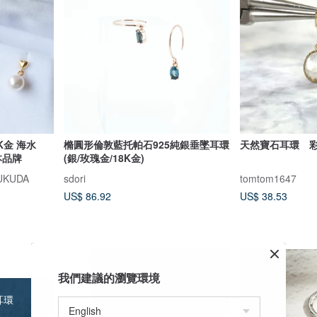
8K金 海水
樇圓形倫敦藍托帕石925純銀垂墜耳環
本品牌
(銀/玫瑰金/18K金)
UKUDA
sdori
tomtom1647
US$ 86.92
US$ 38.53
我們建議的瀏覽環境
耳環