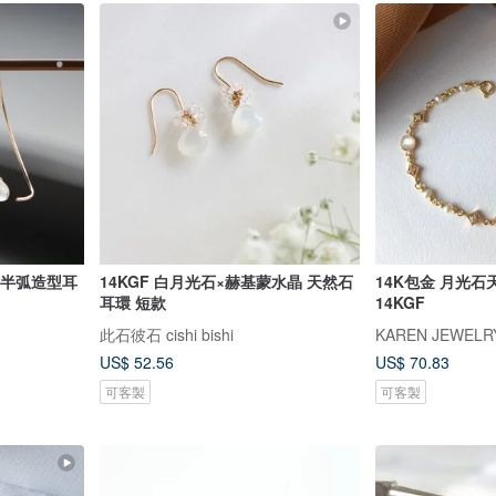
石 半弧造型耳
14KGF 白月光石×赫基蒙水晶 天然石
14K包金 月光石
耳環 短款
14KGF
此石彼石 cishi bishi
KAREN JEWELR
US$ 52.56
US$ 70.83
可客製
可客製