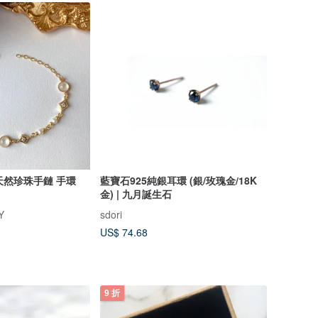
天然珍珠手鏈 手環
藍寶石925純銀耳環 (銀/玫瑰金/18K
金) | 九月誕生石
Y
sdori
US$ 74.68
9 折