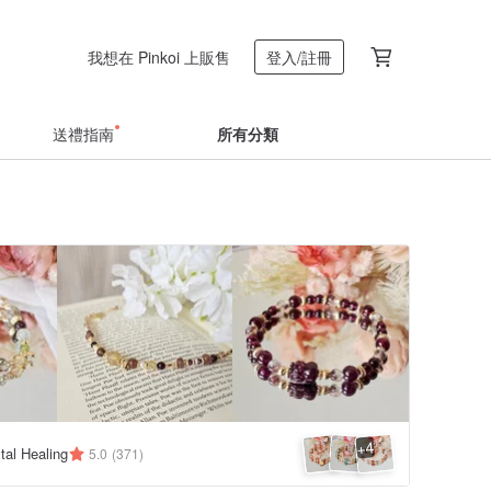
我想在 Pinkoi 上販售
登入/註冊
送禮指南
所有分類
4
+
al Healing
5.0
(371)