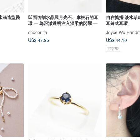
水滴造型醫
凹面切割水晶與月光石、摩根石的耳
自在搖擺 淡水珍珠 
環 — 為澄澈透明注入溫柔的閃耀 —
耳鍊式耳環
chocoriita
Joyce Wu Handm
US$ 47.95
US$ 44.10
可客製