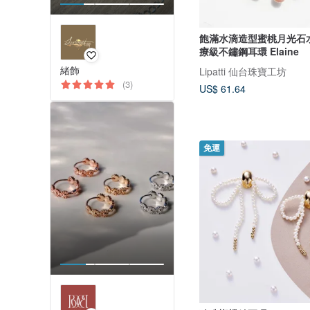
飽滿水滴造型蜜桃月光石
療級不鏽鋼耳環 Elaine
緒飾
Lipatti 仙台珠寶工坊
(3)
US$ 61.64
免運