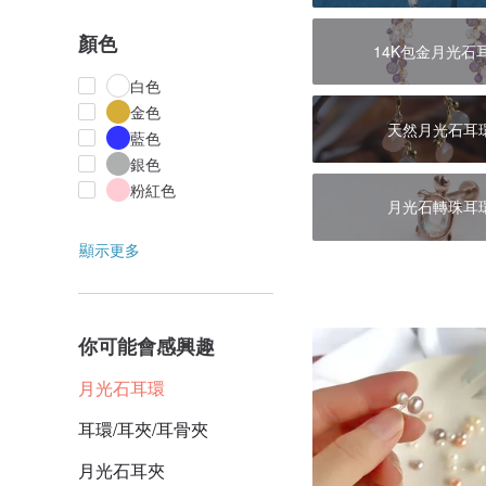
顏色
14K包金月光石
白色
金色
天然月光石耳
藍色
銀色
粉紅色
月光石轉珠耳
顯示更多
你可能會感興趣
月光石耳環
耳環/耳夾/耳骨夾
月光石耳夾