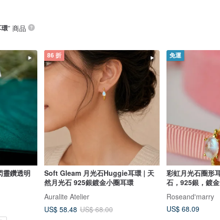
耳環
” 商品
86 折
免運
Soft Gleam 月光石Huggie耳環 | 天
彩虹月光石圈形
然月光石 925銀鍍金小圈耳環
石，925銀，鍍
Auralite Atelier
Roseand'marry
US$ 68.09
US$ 58.48
US$ 68.00