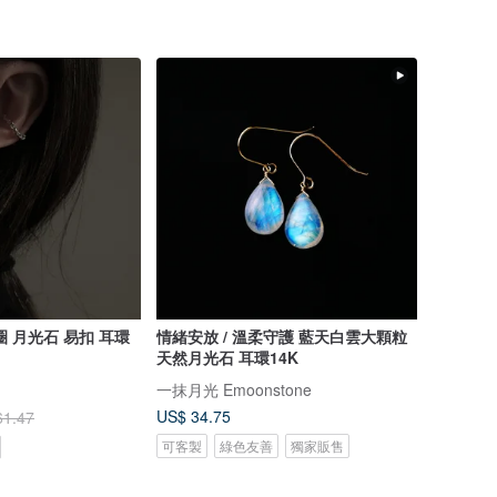
圈 月光石 易扣 耳環
情緒安放 / 溫柔守護 藍天白雲大顆粒
天然月光石 耳環14K
一抹月光 Emoonstone
US$ 34.75
61.47
可客製
綠色友善
獨家販售