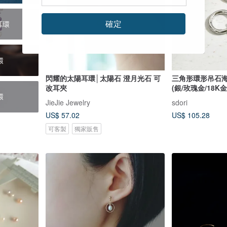
確定
耳環
環
閃耀的太陽耳環│太陽石 澄月光石 可
三角形環形吊石海
改耳夾
(銀/玫瑰金/18K金
環
JieJie Jewelry
sdori
US$ 57.02
US$ 105.28
可客製
獨家販售