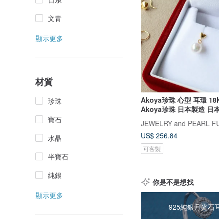
文青
顯示更多
材質
Akoya珍珠 心型 耳環 1
珍珠
Akoya珍珠 日本製造 日
寶石
JEWELRY and PEARL F
US$ 256.84
水晶
可客製
半寶石
純銀
你是不是想找
顯示更多
925純銀月光石