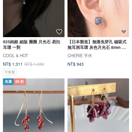
925純銀 細版 圈圈 月光石 易扣
【日本製造】無痛免穿孔 磁吸式
耳環 一對
無耳洞耳環 灰色月光石 8mm 方
形 軟骨亦適用 天然石耳飾
COOL & HOT
CHERIE 手作
NT$ 1,311
NT$ 1,380
NT$ 943
可客製
免運
88 折