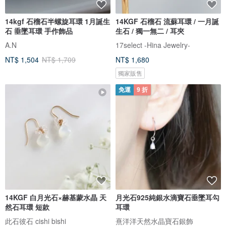
14kgf 石榴石半螺旋耳環 1月誕生
14KGF 石榴石 流蘇耳環 / 一月誕
石 垂墜耳環 手作飾品
生石 / 獨一無二 / 耳夾
A.N
17select -Hina Jewelry-
NT$ 1,504
NT$ 1,709
NT$ 1,680
獨家販售
免運
9 折
14KGF 白月光石×赫基蒙水晶 天
月光石925純銀水滴寶石垂墜耳勾
然石耳環 短款
耳環
此石彼石 cishi bishi
熹洋洋天然水晶寶石銀飾