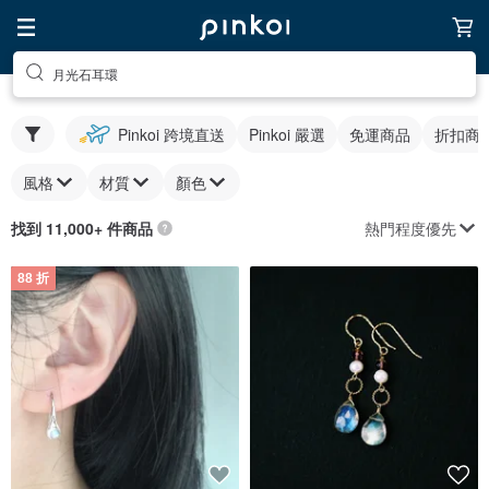
月光石耳環
Pinkoi 跨境直送
Pinkoi 嚴選
免運商品
折扣商
風格
材質
顏色
熱門程度優先
找到 11,000+ 件商品
88 折