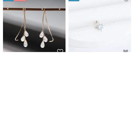
14KGF - 漸層彩虹月光石 半弧造
鑽面月光石925純銀星芒轉珠耳環
型耳環
A.N
熹洋洋天然水晶寶石銀飾
NT$ 1,439
NT$ 1,635
NT$ 557
88 折