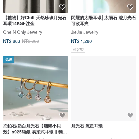
【禮物】好Chill-天然珍珠月光石
閃耀的太陽耳環│太陽石 澄月光石
耳環14KGF注金
可改耳夾
One N Only Jewelry
JieJie Jewelry
NT$ 863
NT$ 980
NT$ 1,280
可客製
免運
托帕石/奶白月光石【淺海小貝
月光石 流星耳環
殼】s925純銀 易扣式耳環 || 獨家
款