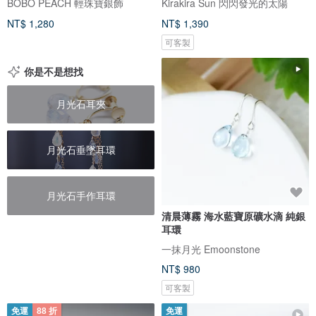
BOBO PEACH 輕珠寶銀飾
Kirakira Sun 閃閃發光的太陽
NT$ 1,280
NT$ 1,390
可客製
你是不是想找
月光石耳夾
月光石垂墜耳環
月光石手作耳環
清晨薄霧 海水藍寶原礦水滴 純銀
耳環
一抹月光 Emoonstone
NT$ 980
可客製
免運
88 折
免運