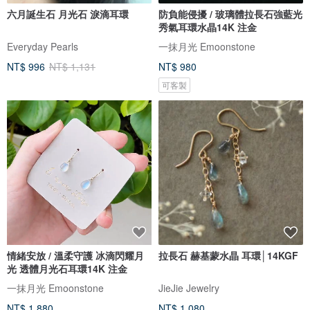
六月誕生石 月光石 淚滴耳環
防負能侵擾 / 玻璃體拉長石強藍光
秀氣耳環水晶14K 注金
Everyday Pearls
一抹月光 Emoonstone
NT$ 996
NT$ 1,131
NT$ 980
可客製
情緒安放 / 溫柔守護 冰滴閃耀月
拉長石 赫基蒙水晶 耳環│14KGF
光 透體月光石耳環14K 注金
一抹月光 Emoonstone
JieJie Jewelry
NT$ 1,880
NT$ 1,080