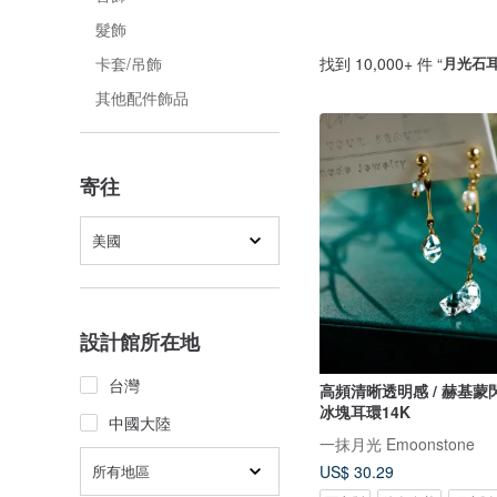
髮飾
找到 10,000+ 件 “
月光石
卡套/吊飾
其他配件飾品
寄往
美國
設計館所在地
台灣
高頻清晰透明感 / 赫基蒙閃靈鑽透明
冰塊耳環14K
中國大陸
一抹月光 Emoonstone
所有地區
US$ 30.29