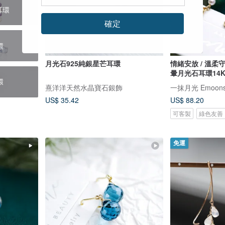
耳環
確定
環
月光石925純銀星芒耳環
情緒安放 / 溫柔守護 胖嘟五芒星
暈月光石耳環14K
環
熹洋洋天然水晶寶石銀飾
一抹月光 Emoons
US$ 35.42
US$ 88.20
可客製
綠色友善
免運