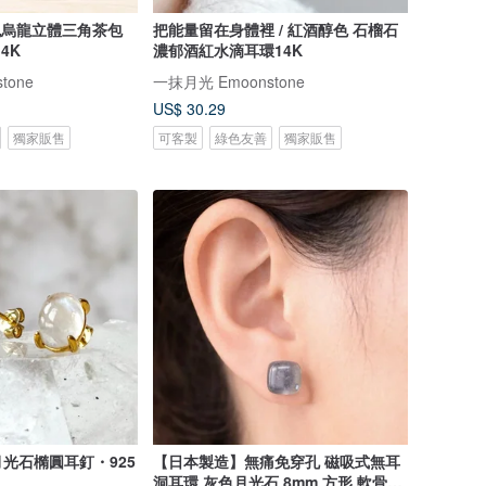
把能量留在身體裡 / 紅酒醇色 石榴石
4K
濃郁酒紅水滴耳環14K
tone
一抹月光 Emoonstone
US$ 30.29
獨家販售
可客製
綠色友善
獨家販售
光石橢圓耳釘・925
【日本製造】無痛免穿孔 磁吸式無耳
洞耳環 灰色月光石 8mm 方形 軟骨亦