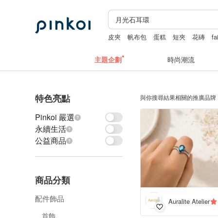
皮夾
帆布包
蛋糕
短夾
花磚
fa
主題企劃
時尚潮流
特色亮點
與你搜尋結果相關的推廣品牌
Pinkoi 嚴選
永續生活
公益商品
商品分類
配件飾品
Auralite Atelier
首飾