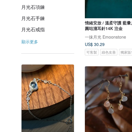
月光石項鍊
月光石手鍊
情緒安放 / 溫柔守護 藍暈月光石 小粉
圓咕溜耳針14K 注金
月光石戒指
一抹月光 Emoonstone
顯示更多
US$ 30.29
可客製
綠色友善
獨家販