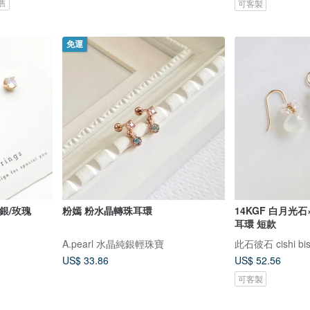
售
可客製
免運
銀/玫瑰
粉嫣 粉水晶轉珠耳環
14KGF 白月光
耳環 短款
A.pearl 水晶純銀輕珠寶
此石彼石 cishi bis
US$ 33.86
US$ 52.56
可客製