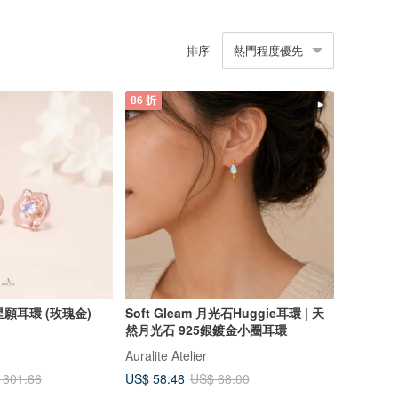
排序
熱門程度優先
86 折
星願耳環 (玫瑰金)
Soft Gleam 月光石Huggie耳環 | 天
然月光石 925銀鍍金小圈耳環
Auralite Atelier
US$ 58.48
 301.66
US$ 68.00