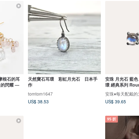
摩根石的耳
天然寶石耳環 彩虹月光石 日本手
安珠 月光石 藍色 
柔的閃耀 —
作
環 經典系列 Rou
tomtom1647
安珠♦️每天配戴
US$ 38.53
US$ 39.65
95 折