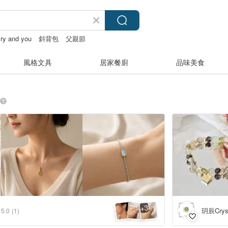
iry and you
斜背包
父親節
風格文具
居家餐廚
品味美食
3
+
玥辰Cryst
5.0
(1)