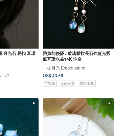
圈 月光石 易扣 耳環
防負能侵擾 / 玻璃體拉長石強藍光秀
氣耳環水晶14K 注金
一抹月光 Emoonstone
US$ 43.66
61.47
可客製
綠色友善
獨家販售