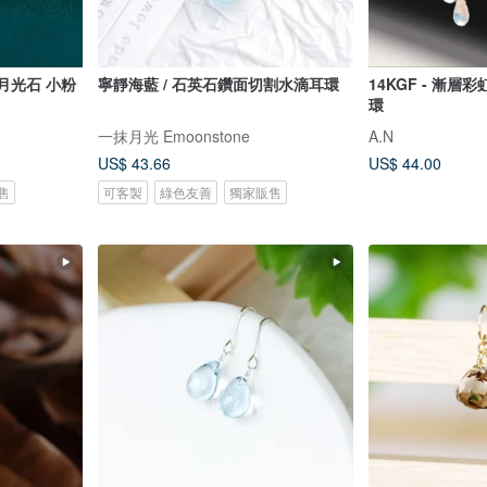
寧靜海藍 / 石英石鑽面切割水滴耳環
14KGF - 漸
環
一抹月光 Emoonstone
A.N
US$ 43.66
US$ 44.00
售
可客製
綠色友善
獨家販售