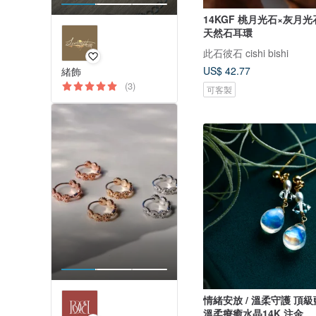
14KGF 桃月光石×灰月
天然石耳環
此石彼石 cishi bishi
US$ 42.77
緒飾
(3)
可客製
情緒安放 / 溫柔守護 頂級藍彩月光石
溫柔療癒水晶14K 注金