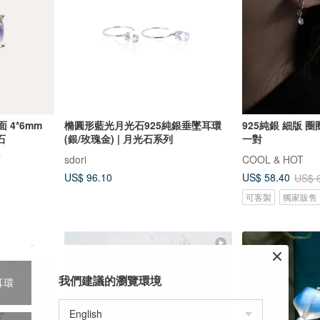
 4*6mm
樇圓形藍光月光石925純銀垂墜耳環
925純銀 細版 圈
石
(銀/玫瑰金) | 月光石系列
一對
石
sdori
COOL & HOT
US$ 96.10
US$ 58.40
US$ 
可客製
獨家販售
我們建議的瀏覽環境
耳環