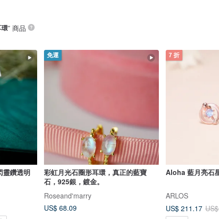
耳環
” 商品
免運
7 折
彩虹月光石圈形耳環，真正的藍寶
Aloha 藍月亮石
石，925銀，鍍金。
Roseand'marry
ARLOS
US$ 68.09
US$ 211.17
US$