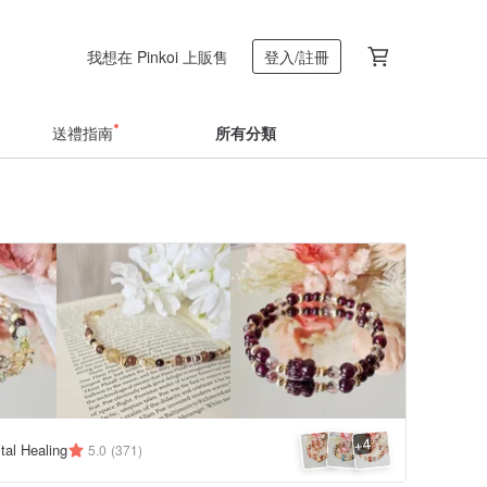
我想在 Pinkoi 上販售
登入/註冊
送禮指南
所有分類
4
+
al Healing
5.0
(371)