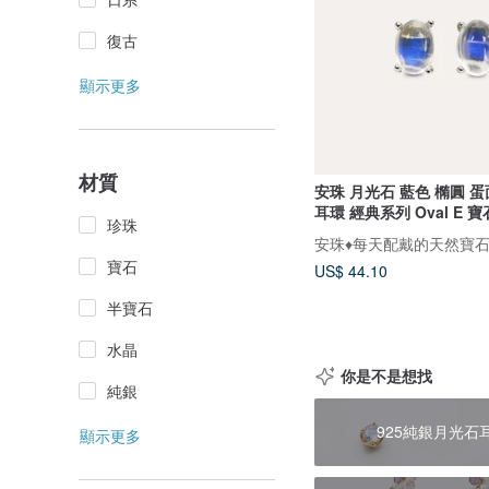
復古
顯示更多
材質
安珠 月光石 藍色 橢圓 蛋面
耳環 經典系列 Oval E 寶
珍珠
安珠♦️每天配戴的天然寶
寶石
US$ 44.10
半寶石
水晶
你是不是想找
純銀
925純銀月光石
顯示更多