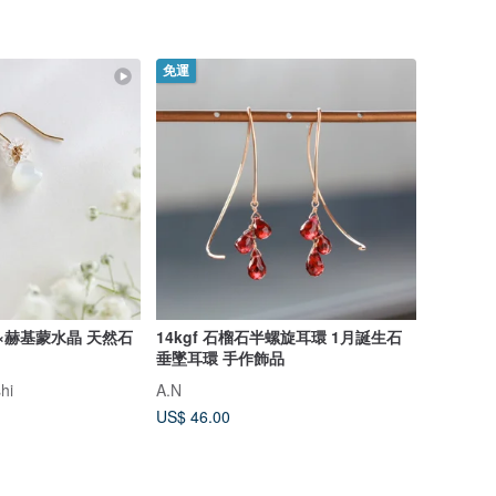
免運
石×赫基蒙水晶 天然石
14kgf 石榴石半螺旋耳環 1月誕生石
垂墜耳環 手作飾品
hi
A.N
US$ 46.00