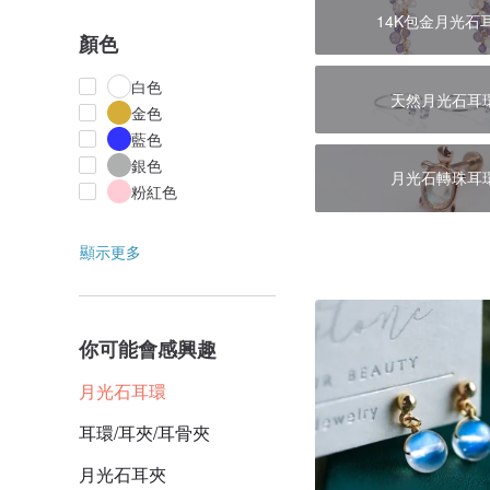
14K包金月光石
顏色
白色
天然月光石耳
金色
藍色
銀色
月光石轉珠耳
粉紅色
顯示更多
你可能會感興趣
月光石耳環
耳環/耳夾/耳骨夾
月光石耳夾