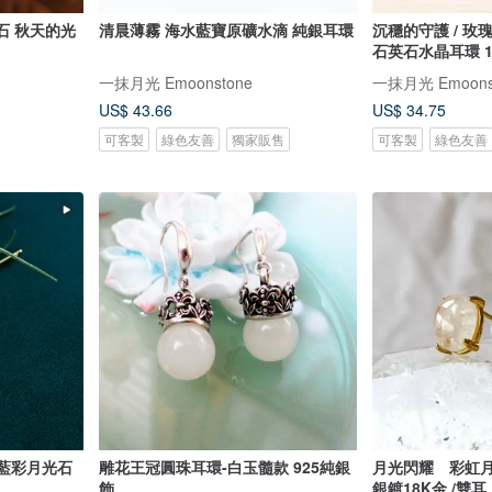
光石 秋天的光
清晨薄霧 海水藍寶原礦水滴 純銀耳環
沉穩的守護 / 玫瑰烏龍立體三角茶包
石英石水晶耳環 1
一抹月光 Emoonstone
一抹月光 Emoons
US$ 43.66
US$ 34.75
可客製
綠色友善
獨家販售
可客製
綠色友善
雕花王冠圓珠耳環-白玉髓款 925純銀
月光閃耀 彩虹月
飾
銀鍍18K金 /雙耳