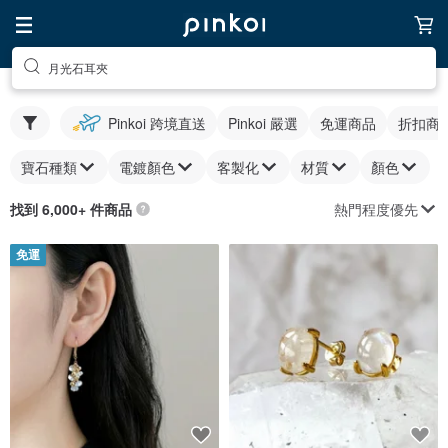
月光石耳夾
Pinkoi 跨境直送
Pinkoi 嚴選
免運商品
折扣商
寶石種類
電鍍顏色
客製化
材質
顏色
熱門程度優先
找到 6,000+ 件商品
免運