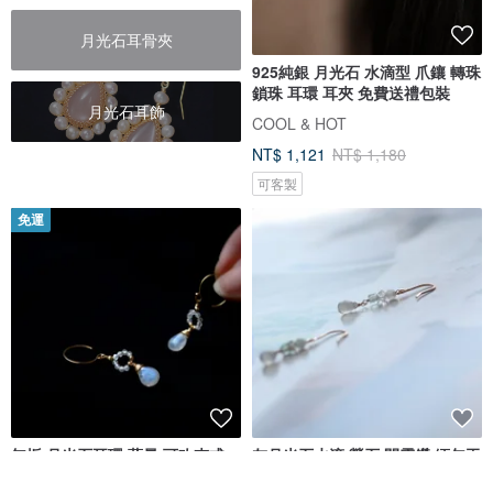
月光石耳骨夾
925純銀 月光石 水滴型 爪鑲 轉珠
鎖珠 耳環 耳夾 免費送禮包裝
月光石耳飾
COOL & HOT
NT$ 1,121
NT$ 1,180
可客製
免運
無垢 月光石耳環 藍暈 可改夾式
灰月光石水滴 螢石 閃靈鑽 緬甸玉
美國14K包金耳勾 耳環 14kgf