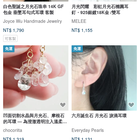
白色聖誕之月光石珠串 14K GF
月光閃耀 彩虹月光石橢圓耳
包金 垂墜耳勾式耳環 客製
釘・925銀鍍18K金 /雙耳
Joyce Wu Handmade Jewelry
MELEE
NT$ 1,790
NT$ 1,155
可客製
免運
免運
凹面切割水晶與月光石、摩根石
六月誕生石 月光石 淚滴耳環
的耳環 — 為澄澈透明注入溫柔的
閃耀 —
chocoriita
Everyday Pearls
NT$ 1,319
NT$ 1,131