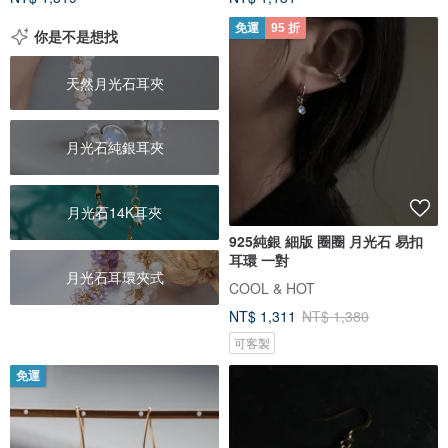
免運
95 折
你是不是想找
天然月光石耳夾
月光石純銀耳夾
月光石14K耳夾
925純銀 細版 圈圈 月光石 易扣
耳環 一對
月光石耳環夾式
COOL & HOT
NT$ 1,311
NT$ 1,380
可客製
免運