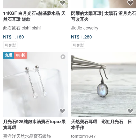
14KGF 白月光石×赫基蒙水晶 天
閃耀的太陽耳環│太陽石 澄月光石
然石耳環 短款
可改耳夾
此石彼石 cishi bishi
JieJie Jewelry
NT$ 1,180
NT$ 1,280
可客製
可客製
免運
88 折
月光石925純銀水滴寶石topaz果
天然寶石耳環 彩虹月光石 日
實耳環
本手作
熹洋洋天然水晶寶石銀飾
tomtom1647