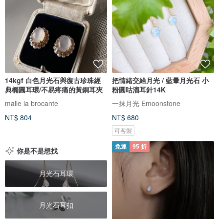
14kgf 白色月光石與復古珍珠經
把情緒交給月光 / 藍暈月光石 小
典橢圓耳環/不易疼痛的黃銅耳夾
粉圓咕溜耳針14K
malle la brocante
一抹月光 Emoonstone
NT$ 804
NT$ 680
可客製
免運
95 折
你是不是想找
月光石耳環
月光石耳扣