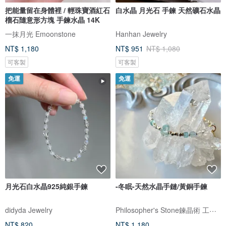
把能量留在身體裡 / 輕珠寶酒紅石
白水晶 月光石 手鍊 天然礦石水晶
榴石隨意形方塊 手鍊水晶 14K
一抹月光 Emoonstone
Hanhan Jewelry
NT$ 1,180
NT$ 951
NT$ 1,080
可客製
可客製
免運
免運
月光石白水晶925純銀手鍊
-冬眠-天然水晶手鏈/黃銅手鍊
Philosopher's Stone鍊晶術 工作室
didyda Jewelry
NT$ 820
NT$ 1,180