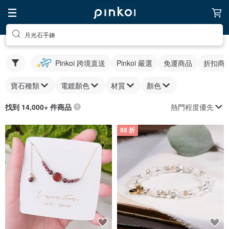
月光石手鍊
Pinkoi 跨境直送
Pinkoi 嚴選
免運商品
折扣商
寶石種類
電鍍顏色
材質
顏色
熱門程度優先
找到 14,000+ 件商品
88 折