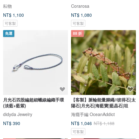
力
耘物
Corarosa
NT$ 1,100
NT$ 1,080
可客製
可客製
免運
88 折
月光石四股編超細蠟線編織手環
【客製】脈輪能量腳繩//彼得石|太
(淡藍+藍紫)
陽石|月光石|海藍寶|藍晶石|坦
didyda Jewelry
海癮手編 OceanAddict
NT$ 390
NT$ 1,046
NT$ 1,188
可客製