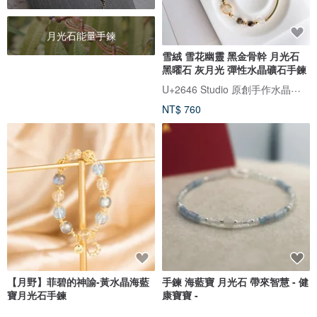
月光石能量手鍊
雪絨 雪花幽靈 黑金骨幹 月光石
黑曜石 灰月光 彈性水晶礦石手鍊
U+2646 Studio 原創手作水晶飾品
NT$ 760
【月野】菲碧的神諭-黃水晶海藍
手鍊 海藍寶 月光石 帶來智慧 - 健
寶月光石手鍊
康寶寶 -
SIO Crystal希奧水晶
Hand In Hand