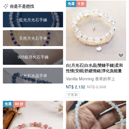
免運
9 折
你是不是想找
藍光月光石手鍊
天然月光石手串
925銀月光石手鍊
白|月光石|白水晶|雙鏈手鏈|柔和
性情|安眠|舒緩情緒|淨化負能量
月光石水晶手串
Vanilla Morning 香草的早上
NT$ 2,132
NT$ 2,368
可客製
免運
88 折