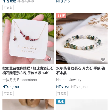
NT$ 832
NT$ 1,040
NT$ 745
可客製
88 折
把能量留在身體裡 / 輕珠寶酒紅石
水草瑪瑙 拉長石 月光石 手鍊 礦
榴石隨意形方塊 手鍊水晶 14K
石水晶
一抹月光 Emoonstone
Hanhan Jewelry
NT$ 1,180
NT$ 951
NT$ 1,080
可客製
可客製
免運