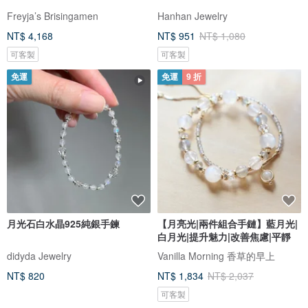
Freyja’s Brisingamen
Hanhan Jewelry
NT$ 4,168
NT$ 951
NT$ 1,080
可客製
可客製
免運
免運
9 折
月光石白水晶925純銀手鍊
【月亮光|兩件組合手鏈】藍月光|
白月光|提升魅力|改善焦慮|平靜
didyda Jewelry
Vanilla Morning 香草的早上
NT$ 820
NT$ 1,834
NT$ 2,037
可客製