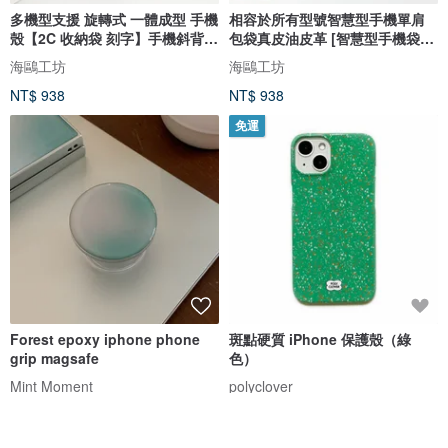
多機型支援 旋轉式 一體成型 手機
相容於所有型號智慧型手機單肩
殼【2C 收納袋 刻字】手機斜背帶
包袋真皮油皮革 [智慧型手機袋]
莫蘭迪色系 零錢包 卡片夾
肩斜背包皮革男士智慧型手機袋
海鷗工坊
海鷗工坊
BE08U
禮物 DC01M
NT$ 938
NT$ 938
免運
Forest epoxy iphone phone
斑點硬質 iPhone 保護殼（綠
grip magsafe
色）
Mint Moment
polyclover
NT$ 855
NT$ 855