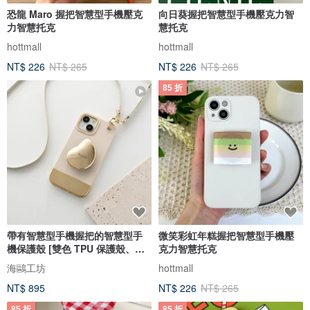
恐龍 Maro 握把智慧型手機壓克
向日葵握把智慧型手機壓克力智
力智慧托克
慧托克
hottmall
hottmall
NT$ 226
NT$ 265
NT$ 226
NT$ 265
85 折
帶有智慧型手機握把的智慧型手
微笑彩虹年糕握把智慧型手機壓
機保護殼 [雙色 TPU 保護殼、刻
克力智慧托克
名字] 智慧型手機肩部金零件、智
海鷗工坊
hottmall
慧型手機支架、刻文字、免費刻
NT$ 895
NT$ 226
NT$ 265
名字 OS45U
85 折
85 折