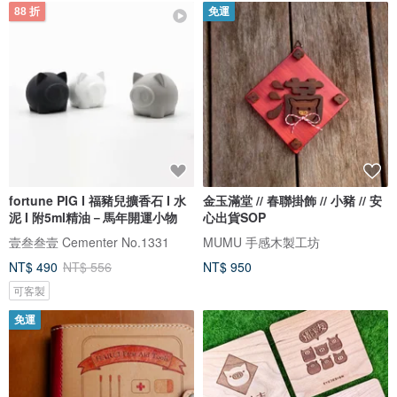
88 折
免運
fortune PIG I 福豬兒擴香石 I 水
金玉滿堂 // 春聯掛飾 // 小豬 // 安
泥 I 附5ml精油－馬年開運小物
心出貨SOP
壹叁叁壹 Cementer No.1331
MUMU 手感木製工坊
NT$ 490
NT$ 556
NT$ 950
可客製
免運