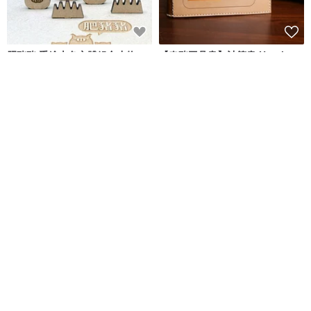
肥豬豬 手繪上色立體組合小物
【春豬工具書】計算書 Harui
Calculator Tools
EYEDESIGN看見設計
春猪工作室 Harui Studio
NT$ 298
NT$ 5,500
綠色友善
獨家販售
手工玻璃 豬中豬 可愛豬 好運連連
豬仙 橫批 出入平安