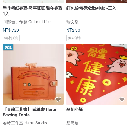
手作捲紙春聯-豬事旺旺 豬年春聯
紅包袋/春意欲動/中款 -三入
1入
阿部吉手作趣 Colorful-Life
瑞文堂
NT$ 720
NT$ 90
獨家販售
獨家販售
免運
【春豬工具書】 裁縫書 Harui
豬仙小福
Sewing Tools
春猪工作室 Harui Studio
貓尾繪