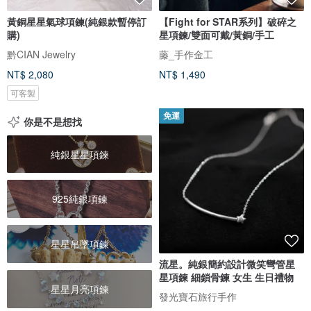
黃銅星星氣球項鍊(純銀款暫停訂
【Fight for STAR系列】破碎之
購)
星項鍊/雙面可戴/黃銅/手工
黔CIAN Jewelry
藤_手作金工
NT$ 2,080
NT$ 1,490
可客製
免運
你是不是想找
純銀星星項鍊
925純銀項鍊
星星吊墜項鍊
流星。純銀簡約設計微笑彎管星
星項鍊 細鎖骨鍊 女生 生日禮物
星星月亮項鍊
發光寶石旅行手作