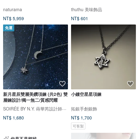
naturama
thuthu 美味飾品
NT$ 5,959
NT$ 601
免運
新月星辰雙層美鑽項鍊 (共2色) 雙
小鏤空星星項鍊
層鍊設計/獨一無二/質感閃耀
SOIRÉE BY N.Y. 蒔華芮設計師輕珠寶
拓銀手創銀飾
NT$ 1,680
NT$ 1,700
可客製
你是不是想找