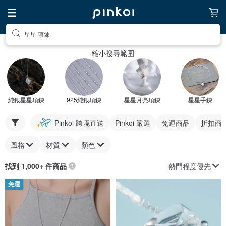
星星 項鍊
縮小搜尋範圍
純銀星星項鍊
925純銀項鍊
星星月亮項鍊
星星手鍊
Pinkoi 跨境直送
Pinkoi 嚴選
免運商品
折扣商
風格
材質
顏色
熱門程度優先
找到 1,000+ 件商品
免運