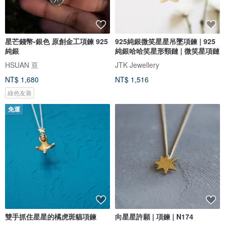
星芒錢幣-銀色 原創金工項鍊 925
925純銀微笑星星吊墜項鍊 | 925
純銀
純銀哈哈笑星形頸鏈 | 微笑星項鏈
HSUAN 亘
JTK Jewellery
NT$ 1,680
NT$ 1,516
綠色友善
免運
雙手抓住星星的橘虎斑貓項鍊
向星星許願 | 項鍊 | N174