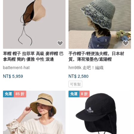
草帽 帽子 拉菲草 高級 麥稈帽 巴
手作帽子/輕便漁夫帽。日本材
拿馬帽 簡約 優雅 中性 滾邊
質。薄荷潑墨色/遮陽帽
battement-hat
hm98k 走吧！編織
NT$ 5,959
NT$ 2,580
可客製
免運
85 折
免運
8 折