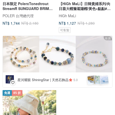
日本限定 PolerxTonedtrout
【HiGh MaLi】日韓貴婦系列/向
StreamR SUNGUARD BRIM
日葵大帽簷遮陽帽/黃色+點點#生
HAT 遮陽帽棕
日
POLER 台灣總代理
HiGh MaLi
NT$ 1,744
NT$ 2,180
NT$ 1,127
NT$ 1,280
可客製
推廣
星河耀眼 ShiningStar | 天然石飾品
5.0
免運
85 折