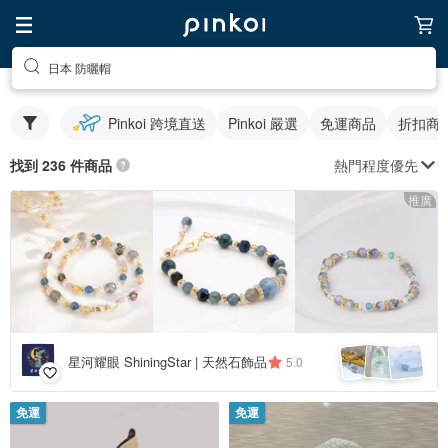
日本 防曬帽
Pinkoi 跨境直送
Pinkoi 嚴選
免運商品
折扣商
熱門程度優先
找到 236 件商品
推廣
星河耀眼 ShiningStar | 天然石飾品
5.0
免運
免運