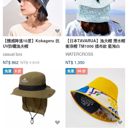
【體感降溫10度】Kokageru 抗
【日本TAVARUA】漁夫帽 潛水帽
UV防曬漁夫帽
衝浪帽 TM1006 擋布款 藍海白
casual box
WATERCROSS
NT$ 862
NT$ 1,013
NT$ 1,350
免運
8 折
免運
88 折