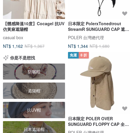
【體感降溫10度】Cocagel 抗UV
日本限定 PolerxTonedtrout
仿黃麻遮陽帽
StreamR SUNGUARD CAP 遮陽
機能帽 黑
casual box
POLER 台灣總代理
NT$ 1,162
NT$ 1,367
NT$ 1,344
NT$ 1,680
免運
8 折
你是不是想找
防曬帽
遮陽帽
抗UV帽
日本限定 POLER OVER
SUNGUARD FLOPPY CAP 全罩
日本遮陽帽
式防曬遮頸帽 米
POLER 台灣總代理