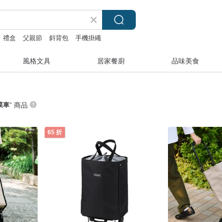
禮盒
父親節
斜背包
手機掛繩
風格文具
居家餐廚
品味美食
菜車
” 商品
65 折