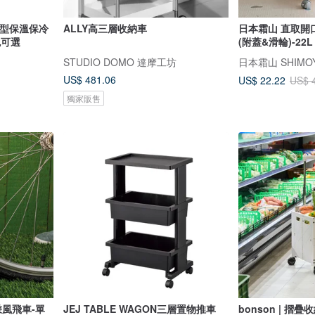
側推型保溫保冷
ALLY高三層收納車
日本霜山 直取開
色可選
(附蓋&滑輪)-22L
STUDIO DOMO 達摩工坊
日本霜山 SHIMO
US$ 481.06
US$ 22.22
US$ 
獨家販售
JEJ TABLE WAGON三層置物推車
bonson | 摺疊