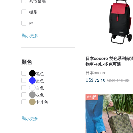
其他金屬
樹脂
棉
顯示更多
日本cocoro 雙色系列
顏色
物車-40L-多色可選
日本cocoro
黑色
US$ 72.10
US$ 110.92
藍色
白色
灰色
65 折
卡其色
顯示更多