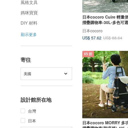
風格文具
媽咪寶寶
日本cocoro Cuire 
摺疊購物車-30L-多色可
DIY 材料
日本cocoro
顯示更多
US$ 57.62
US$ 88.64
65 折
寄往
美國
設計館所在地
台灣
日本
日本cocoro MORRY 
摺疊購物車(附座椅)-40L