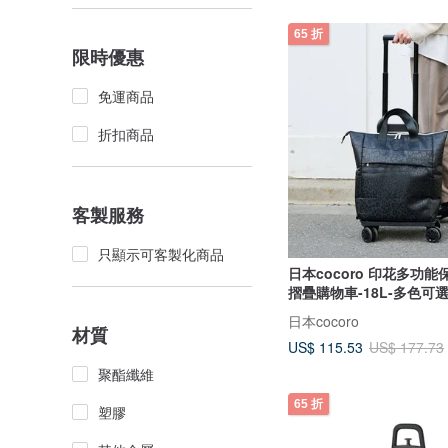
65 折
限時優惠
免運商品
折扣商品
客製服務
只顯示可客製化商品
日本cocoro 印花多功
摺疊購物車-18L-多色可
日本cocoro
材質
US$ 115.53
US$ 177.73
聚酯纖維
65 折
塑膠