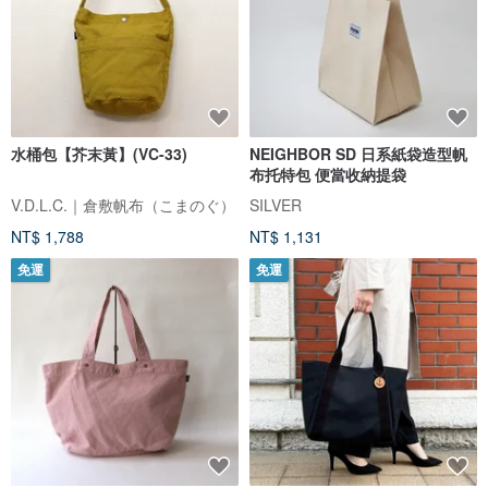
水桶包【芥末黃】(VC-33)
NEIGHBOR SD 日系紙袋造型帆
布托特包 便當收納提袋
V.D.L.C.｜倉敷帆布（こまのぐ）
SILVER
NT$ 1,788
NT$ 1,131
免運
免運