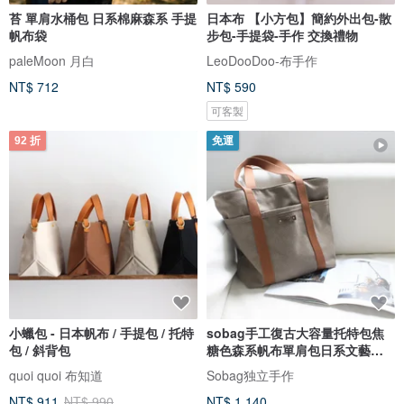
苔 單肩水桶包 日系棉麻森系 手提
日本布 【小方包】簡約外出包-散
帆布袋
步包-手提袋-手作 交換禮物
paleMoon 月白
LeoDooDoo-布手作
NT$ 712
NT$ 590
可客製
92 折
免運
小蠟包 - 日本帆布 / 手提包 / 托特
sobag手工復古大容量托特包焦
包 / 斜背包
糖色森系帆布單肩包日系文藝側
背包
quoi quoi 布知道
Sobag独立手作
NT$ 911
NT$ 990
NT$ 1,140