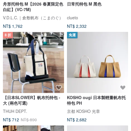
舟形托特包 M【2026 春夏限定色
日常托特包 M 黑色
白紅】(VC-7M)
V.D.L.C.｜倉敷帆布（こまのぐ）
clueto
NT$ 1,762
NT$ 2,332
8 折
免運
【日本SLOWER】帆布托特包 -
KOSHO ougi 日本製輕量帆布托
大 (兩色可選)
特包 PH
THUH DEPT.
京都 KOSHO 光章
NT$ 712
NT$ 890
NT$ 2,682