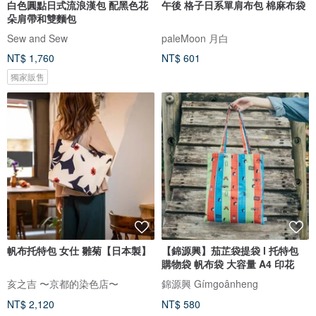
白色圓點日式流浪漢包 配黑色花
午後 格子日系單肩布包 棉麻布袋
朵肩帶和雙麵包
Sew and Sew
paleMoon 月白
NT$ 1,760
NT$ 601
獨家販售
帆布托特包 女仕 雛菊【日本製】
【錦源興】茄芷袋提袋 l 托特包
購物袋 帆布袋 大容量 A4 印花
亥之吉 〜京都的染色店〜
錦源興 Gímgoânheng
NT$ 2,120
NT$ 580