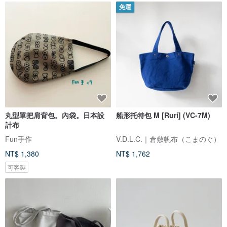
免運
丸型單把肩背包。內袋。日本設
船形托特包 M [Ruri] (VC-7M)
計布
Fun手作
V.D.L.C.｜倉敷帆布（こまのぐ）
NT$ 1,380
NT$ 1,762
可客製