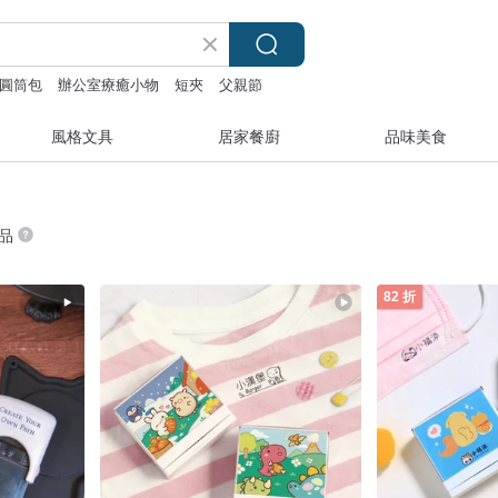
圓筒包
辦公室療癒小物
短夾
父親節
風格文具
居家餐廚
品味美食
商品
82 折