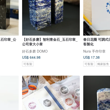
石印章_公
【好石多磨】智利青金石_玉石印章_
春日花圈 可調式日
公司章大小章
客製化
好石多磨 DOMO
Nura 手作印章
US$ 644.98
US$ 17.38
可客製
可客製
獨家販售