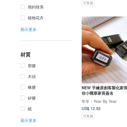
可客製
簡約韓系
植物花卉
顯示更多
材質
塑膠
木頭
橡膠
NEW 手繪原創客製化家
你小職章家長簽名
矽膠
年年︱Year By Year
US$ 12.92
紙
可客製
顯示更多