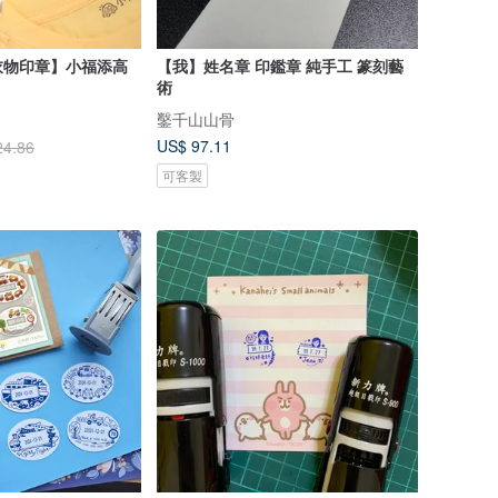
衣物印章】小福添高
【我】姓名章 印鑑章 純手工 篆刻藝
術
鑿千山山骨
US$ 97.11
24.86
可客製