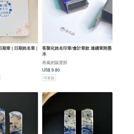
期章 | 日期姓名章 |
客製化姓名印章/會計章款 連續章附墨
水
布嵐的販賣部
US$ 9.80
可客製