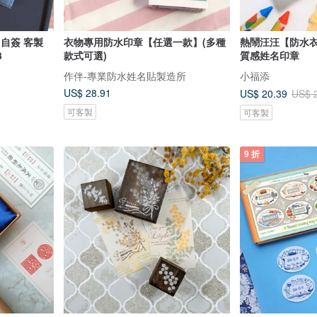
 自簽 客製
衣物專用防水印章【任選一款】(多種
熱鬧汪汪【防水
3
款式可選)
質感姓名印章
作伴-專業防水姓名貼製造所
小福添
US$ 28.91
US$ 20.39
US$ 
可客製
可客製
9 折