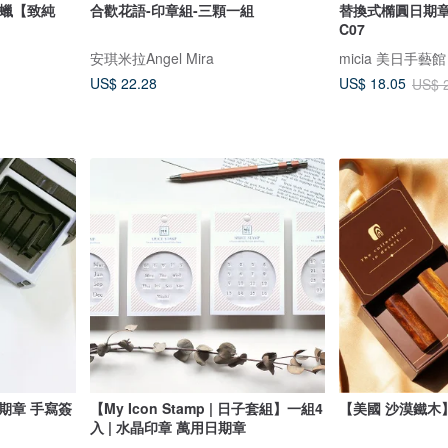
蜜蠟【致純
合歡花語-印章組-三顆一組
替換式橢圓日期章-
C07
安琪米拉Angel Mira
micia 美日手藝館
US$ 22.28
US$ 18.05
US$ 
期章 手寫簽
【My Icon Stamp | 日子套組】一組4
【美國 沙漠鐵木
入 | 水晶印章 萬用日期章