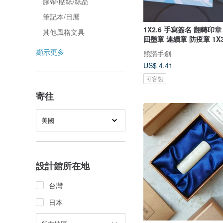
膠帶/貼紙/紙品
筆記本/日曆
1X2.6 手寫簽名 翻轉印章
其他風格文具
回墨章 連續章 防疫章 1X
顯示更多
熊讚手創
US$ 4.41
可客製
寄往
美國
設計館所在地
台灣
日本