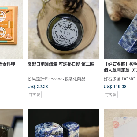
美食料理
客製日期連續章 可調整日期 第二區
【好石多磨】智利
個人章開運章_方
松果設計Pinecone-客製化商品
好石多磨 DOMO
US$ 22.23
US$ 119.38
可客製
可客製