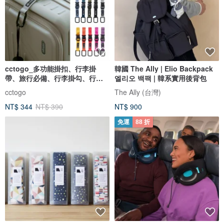
cctogo_多功能掛扣、行李掛
韓國 The Ally | Elio Backpack
帶、旅行必備、行李掛勾、行李
엘리오 백팩 | 韓系實用後背包
固定
cctogo
The Ally (台灣)
NT$ 344
NT$ 390
NT$ 900
免運
88 折