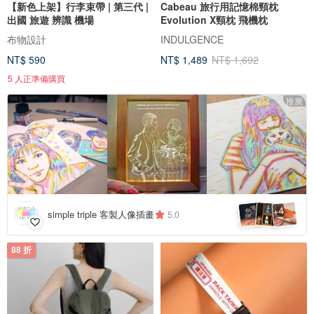
【新色上架】行李束帶 | 第三代 |
Cabeau 旅行用記憶棉頸枕
出國 旅遊 辨識 機場
Evolution X頸枕 飛機枕
布物設計
INDULGENCE
NT$ 590
NT$ 1,489
NT$ 1,692
5 人正準備購買
推廣
4
+
simple triple 客製人像插畫
5.0
88 折