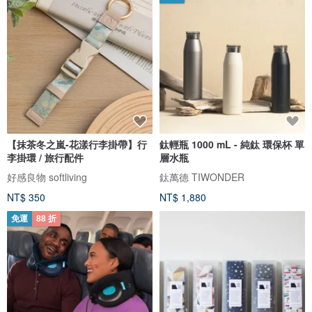
【抹茶冬之嵐-花漾行李掛帶】行
鈦輕瓶 1000 mL - 純鈦 環保杯 單
李掛環 / 旅行配件
層水瓶
好感良物 softliving
鈦萬德 TIWONDER
NT$ 350
NT$ 1,880
免運
88 折