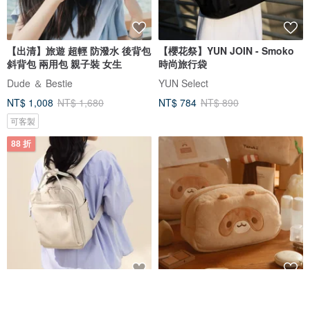
【出清】旅遊 超輕 防潑水 後背包
【櫻花祭】YUN JOIN - Smoko
斜背包 兩用包 親子裝 女生
時尚旅行袋
Dude ＆ Bestie
YUN Select
NT$ 1,008
NT$ 1,680
NT$ 784
NT$ 890
可客製
88 折
【RITE】環保紗系列 EV03 超防
茶浣熊 | 絨毛大頭萬用包 / 化妝包
潑水吐司包－M Plus 共4色
/ 旅遊收納包