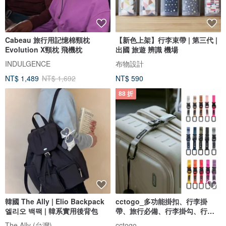
Cabeau 旅行用記憶棉頸枕
【新色上架】行李束帶 | 第三代 |
Evolution X頸枕 飛機枕
出國 旅遊 辨識 機場
INDULGENCE
布物設計
NT$ 1,489
NT$ 1,692
NT$ 590
88 折
韓國 The Ally | Elio Backpack
cctogo_多功能掛扣、行李掛
엘리오 백팩 | 韓系實用後背包
帶、旅行必備、行李掛勾、行李
固定
The Ally (台灣)
cctogo