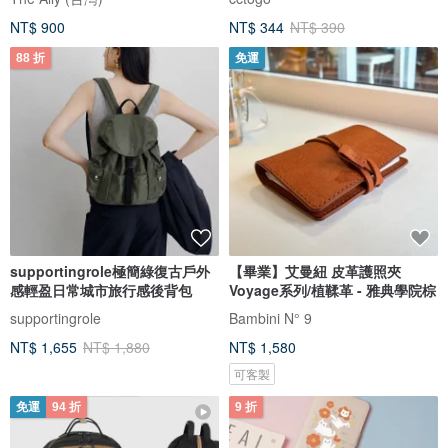
NT$ 900
NT$ 344
NT$ 390
88 折
免運
supportingrole極簡綠復古戶外
【畢業】艾曼紐 皮革護照夾
感輕盈日常城市旅行感後背包
Voyage系列/植鞣革 - 雅典學院棕
supportingrole
Bambini N° 9
NT$ 1,655
NT$ 1,880
NT$ 1,580
可客製
免運
94 折
9 折