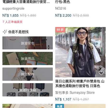
電腦輕量大容量通勤旅行後背包
行包-黑色
黑
supportingrole
NO216
NT$ 1,655
NT$ 1,880
NT$ 2,200
NT$ 2,500
7 人正準備購買
88 折
你是不是想找
旅遊背包
旅遊用品
旅遊配件
落日公園系列 輕量戶外雙肩包 山
系撞色通勤旅行後背包 日落色
旅遊行李箱
製包事多 Sumayzoy Store
NT$ 1,107
NT$ 1,257
免運