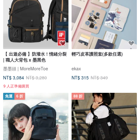
【 出遊必備 】防潑水 ! 情緒分裂
輕巧皮革護照套(多款任選)
| 職人大背包 x 墨黑色
墨墨頭 | MoreMoreToe
ekax
NT$ 3,084
NT$ 3,280
NT$ 315
NT$ 349
9 人正準備購買
免運
6 折
88 折