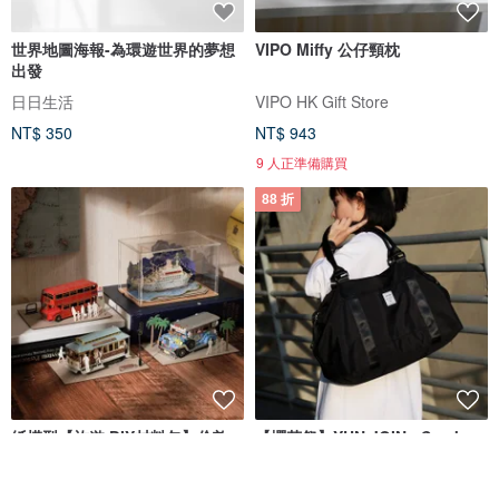
世界地圖海報-為環遊世界的夢想
VIPO Miffy 公仔頸枕
出發
日日生活
VIPO HK Gift Store
NT$ 350
NT$ 943
9 人正準備購買
88 折
紙模型【旅遊 DIY材料包】倫敦
【櫻花祭】YUN JOIN - Smoko
舊金山 菲律賓 | 紙風景
時尚旅行袋
Jeantopia | 知音文創設計館
YUN Select