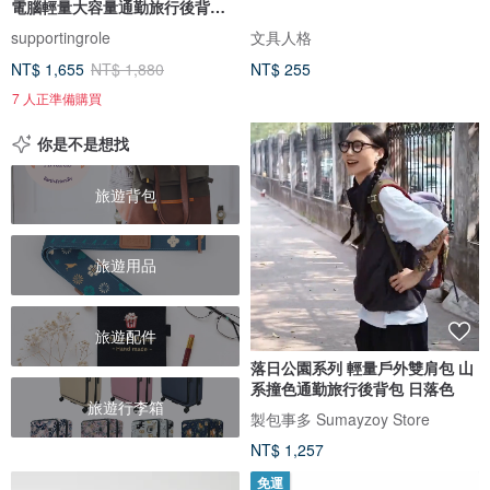
電腦輕量大容量通勤旅行後背包
黑
supportingrole
文具人格
NT$ 1,655
NT$ 1,880
NT$ 255
7 人正準備購買
你是不是想找
旅遊背包
旅遊用品
旅遊配件
落日公園系列 輕量戶外雙肩包 山
系撞色通勤旅行後背包 日落色
旅遊行李箱
製包事多 Sumayzoy Store
NT$ 1,257
免運