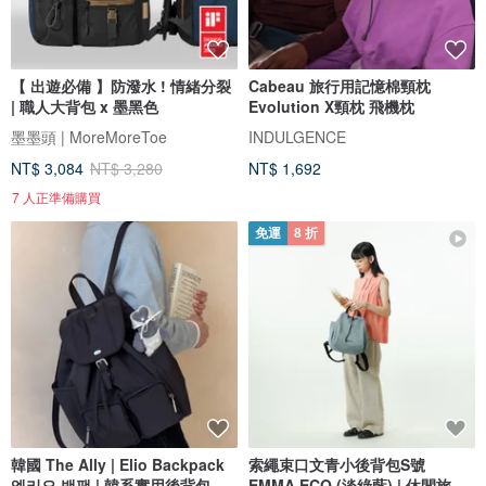
【 出遊必備 】防潑水 ! 情緒分裂
Cabeau 旅行用記憶棉頸枕
| 職人大背包 x 墨黑色
Evolution X頸枕 飛機枕
墨墨頭 | MoreMoreToe
INDULGENCE
NT$ 3,084
NT$ 3,280
NT$ 1,692
7 人正準備購買
免運
8 折
韓國 The Ally | Elio Backpack
索繩束口文青小後背包S號
엘리오 백팩 | 韓系實用後背包
EMMA ECO (淡綠藍) | 休閒旅行