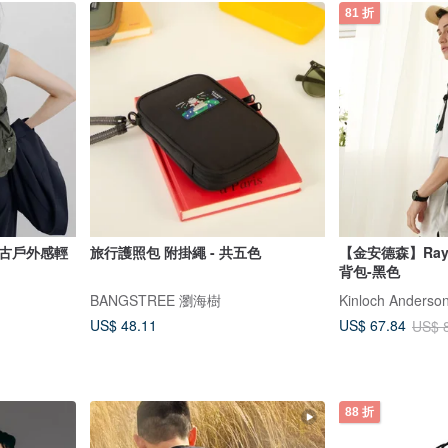
81 折
綠復古戶外感輕
旅行護照包 附掛繩 - 共五色
【金安德森】Ra
背包-黑色
BANGSTREE 瀏海樹
Kinloch Ande
US$ 48.11
US$ 67.84
US$ 
88 折