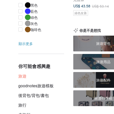
黑色
US$ 43.58
US$ 53.14
藍色
綠色友善
綠色
灰色
咖啡色
你是不是想找
旅遊背包
顯示更多
旅遊用品
你可能會感興趣
旅遊
旅遊配件
goodnotes旅遊模板
後背包/背包/書包
旅遊行李箱
旅行