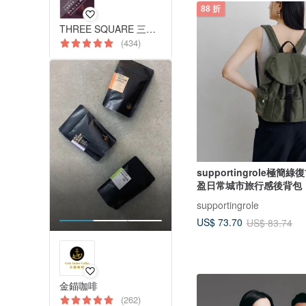
88 折
THREE SQUARE 三方字 減塑牙刷 氣墊拖鞋
(434)
supportingrole極簡
盈日常城市旅行感後背包
supportingrole
US$ 73.70
US$ 83.74
金錨咖啡
(262)