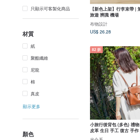
只顯示可客製化商品
【新色上架】行李束帶 | 第
旅遊 辨識 機場
布物設計
US$ 26.28
材質
紙
82 折
聚酯纖維
尼龍
棉
真皮
顯示更多
小旅行後背包 (多色) 禮物
皮革 生日 手工 復古 手作
顏色
光合系