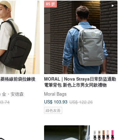
85 折
y菱格線前袋拉鍊後
MORAL | Nova Straya日常防盜通勤
電筆背包 新色上市男女同款禮物
rson 金・安德森
Moral Bags
US$ 103.93
83.74
US$ 122.26
綠色友善