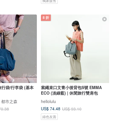
獨家販售
8 折
旅行袋/行李袋 (基本
索繩束口文青小後背包S號 EMMA
ECO (淡綠藍) | 休閒旅行雙肩包
ST 都市之森
hellolulu
US$ 74.48
70.38
US$ 93.10
綠色友善