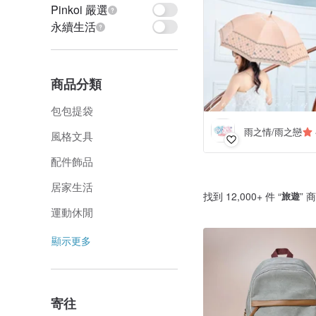
Pinkoi 嚴選
永續生活
商品分類
包包提袋
雨之情/雨之戀
風格文具
配件飾品
居家生活
找到 12,000+ 件 “
旅遊
” 
運動休閒
顯示更多
寄往