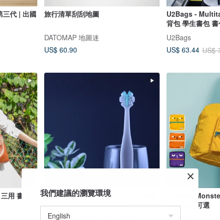
三代 | 出國
旅行清單刮刮地圖
U2Bags - Mul
背包 學生書包 書
DATOMAP 地圖迷
U2Bags
US$ 60.90
US$ 63.44
US$ 
我們建議的瀏覽環境
 三用 書包
日本職人Tate V5縱向牙刷 V型直刷齒
【Travel Mon
縫護齦 熟齡友善全方位潔淨
頓包 四色可選
暮和生活- Kurewa Life｜暮和ライフ
SMILER