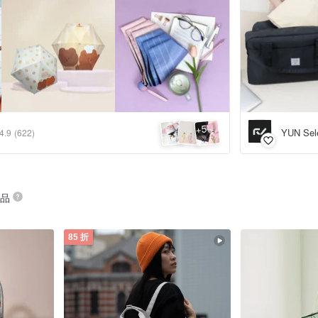
5
+
YUN Sel
4.9
(622)
商品
85 折