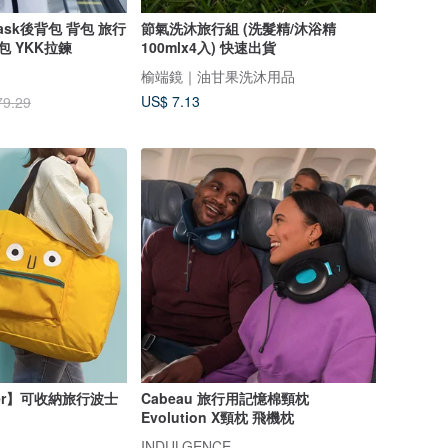
titask後背包 背包 旅行
節氣洗沐旅行組 (洗髮精/沐浴精
包 YKK拉鍊
100mlx4入) 快速出貨
榆端鏡｜油甘果洗沐用品
US$ 7.13
79.29
ster】可收納旅行波士
Cabeau 旅行用記憶棉頸枕
Evolution X頸枕 飛機枕
INDULGENCE