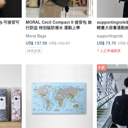
包-可後背可
MORAL Cecil Compact II 後背包 旅
supporting
行防盜 特別版防潑水 通勤上學
輕量大容量通勤
Moral Bags
supportingrole
US$ 137.59
US$ 73.70
US$ 152.87
US$ 
綠色友善
7 人正準備購買
8 折