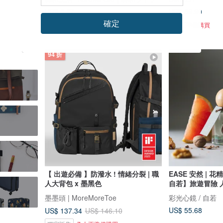
US$ 8.87
US$ 89.90
確定
5 人正準備購買
94 折
【 出遊必備 】防潑水 ! 情緒分裂 | 職
EASE 安然 | 花
人大背包 x 墨黑色
自若】旅遊冒險 
墨墨頭 | MoreMoreToe
彩光心鏡 / 自若
US$ 55.68
US$ 137.34
US$ 146.10