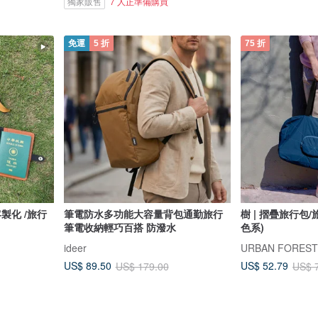
獨家販售
7 人正準備購買
免運
5 折
75 折
筆電防水多功能大容量背包通勤旅行
樹 | 摺疊旅行包/
筆電收納輕巧百搭 防潑水
色系)
ideer
URBAN FORE
US$ 89.50
US$ 52.79
US$ 179.00
US$ 