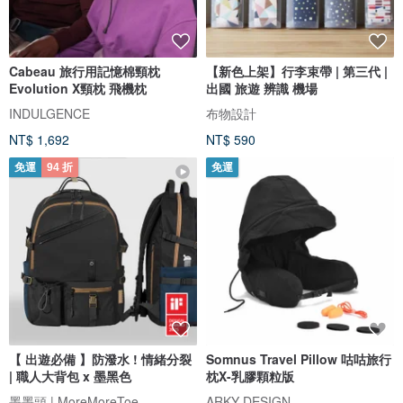
Cabeau 旅行用記憶棉頸枕
【新色上架】行李束帶 | 第三代 |
Evolution X頸枕 飛機枕
出國 旅遊 辨識 機場
INDULGENCE
布物設計
NT$ 1,692
NT$ 590
免運
94 折
免運
【 出遊必備 】防潑水 ! 情緒分裂
Somnus Travel Pillow 咕咕旅行
| 職人大背包 x 墨黑色
枕X-乳膠顆粒版
墨墨頭 | MoreMoreToe
ARKY DESIGN