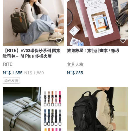
【RITE】EV03環保紗系列 國旅
旅遊救星 ! 旅行計畫本 / 微瑕
吐司包－ M Plus 多樣夾層
RITE
文具人格
NT$ 1,655
NT$ 1,880
NT$ 255
綠色友善