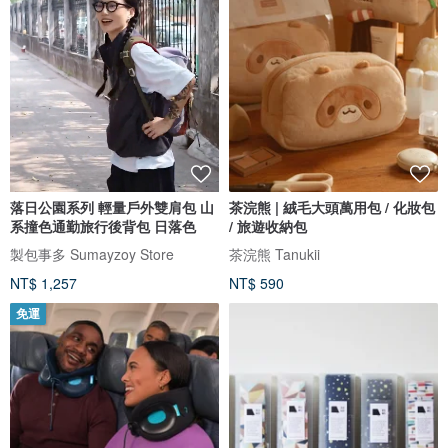
落日公園系列 輕量戶外雙肩包 山
茶浣熊 | 絨毛大頭萬用包 / 化妝包
系撞色通勤旅行後背包 日落色
/ 旅遊收納包
製包事多 Sumayzoy Store
茶浣熊 Tanukii
NT$ 1,257
NT$ 590
免運