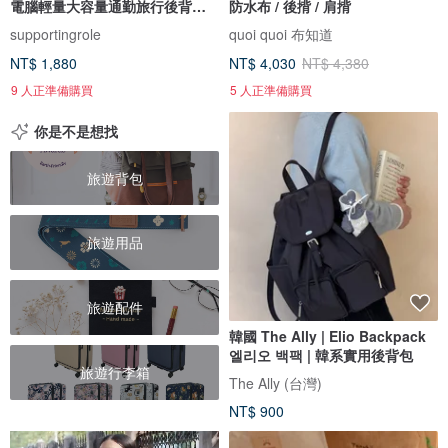
電腦輕量大容量通勤旅行後背包
防水布 / 後揹 / 肩揹
黑
supportingrole
quoi quoi 布知道
NT$ 1,880
NT$ 4,030
NT$ 4,380
9 人正準備購買
5 人正準備購買
你是不是想找
旅遊背包
旅遊用品
旅遊配件
韓國 The Ally | Elio Backpack
엘리오 백팩 | 韓系實用後背包
旅遊行李箱
The Ally (台灣)
NT$ 900